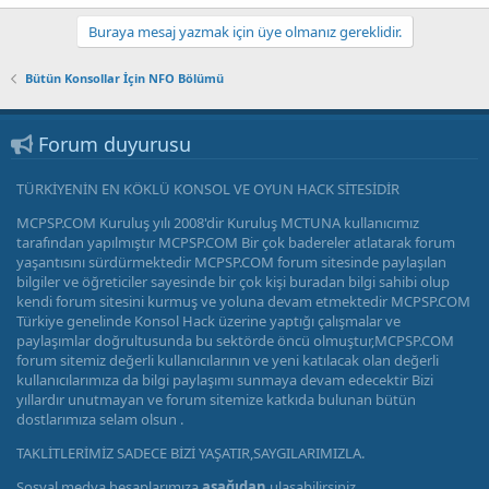
Buraya mesaj yazmak için üye olmanız gereklidir.
Bütün Konsollar İçin NFO Bölümü
Forum duyurusu
TÜRKİYENİN EN KÖKLÜ KONSOL VE OYUN HACK SİTESİDİR
MCPSP.COM Kuruluş yılı 2008'dir Kuruluş MCTUNA kullanıcımız
tarafından yapılmıştır MCPSP.COM Bir çok badereler atlatarak forum
yaşantısını sürdürmektedir MCPSP.COM forum sitesinde paylaşılan
bilgiler ve öğreticiler sayesinde bir çok kişi buradan bilgi sahibi olup
kendi forum sitesini kurmuş ve yoluna devam etmektedir MCPSP.COM
Türkiye genelinde Konsol Hack üzerine yaptığı çalışmalar ve
paylaşımlar doğrultusunda bu sektörde öncü olmuştur,MCPSP.COM
forum sitemiz değerli kullanıcılarının ve yeni katılacak olan değerli
kullanıcılarımıza da bilgi paylaşımı sunmaya devam edecektir Bizi
yıllardır unutmayan ve forum sitemize katkıda bulunan bütün
dostlarımıza selam olsun .
TAKLİTLERİMİZ SADECE BİZİ YAŞATIR,SAYGILARIMIZLA.
Sosyal medya hesaplarımıza
aşağıdan
ulaşabilirsiniz.