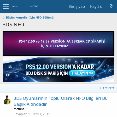
Giriş yap
Kayıt ol
Bütün Konsollar İçin NFO Bölümü
3DS NFO
Filtreler
3DS Oyunlarının Toplu Olarak NFO Bilgileri Bu
Başlık Altındadır
mctuna
Cevaplar
1
Tem 1, 2015