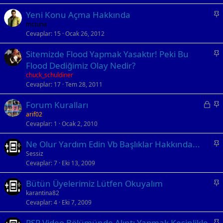
i
S
Yeni Konu Açma Hakkında
t
a
mctuna
Cevaplar
15
Ocak 26, 2012
b
i
S
Sitemizde Flood Yapmak Yasaktır! Peki Bu
t
a
Flood Dediğimiz Olay Nedir?
b
chuck_schuldiner
i
Cevaplar
17
Tem 28, 2011
t
K
S
Forum Kuralları
i
a
arif02
Cevaplar
1
Ocak 2, 2010
l
b
i
i
S
Ne Olur Yardım Edin Vb Başlıklar Hakkında...
t
t
a
Sessiz
l
Cevaplar
7
Eki 13, 2009
b
i
i
S
Bütün Üyelerimiz Lütfen Okuyalım
t
a
karantina82
Cevaplar
4
Eki 7, 2009
b
i
S
PSP Video Bölümünde Alıntı Yapmak Kesinlikle