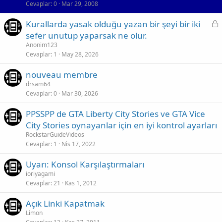
Cevaplar
0
Mar 29, 2008
l
b
i
i
K
Kurallarda yasak olduğu yazan bir şeyi bir iki
t
t
i
sefer unutup yaparsak ne olur.
l
l
Anonim123
i
i
Cevaplar
1
May 28, 2026
t
nouveau membre
l
drsam64
i
Cevaplar
0
Mar 30, 2026
PPSSPP de GTA Liberty City Stories ve GTA Vice
City Stories oynayanlar için en iyi kontrol ayarları
RockstarGuideVideos
Cevaplar
1
Nis 17, 2022
Uyarı: Konsol Karşılaştırmaları
ioriyagami
Cevaplar
21
Kas 1, 2012
Açık Linki Kapatmak
Limon