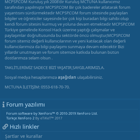
MCPSP.COM Kuruluş yılı 2008'dir Kuruluş MCTUNA kullanıcımız
tarafından yapılmıştır MCPSP.COM Bir çok badereler atlatarak forum
yaşantısını sürdürmektedir MCPSP.COM forum sitesinde paylaşılan
bilgiler ve öğreticiler sayesinde bir çok kişi buradan bilgi sahibi olup
kendi forum sitesini kurmuş ve yoluna devam etmektedir MCPSP.COM
Türkiye genelinde Konsol Hack üzerine yaptığı çalışmalar ve
paylaşımlar doğrultusunda bu sektörde öncü olmuştur,MCPSP.COM
forum sitemiz değerli kullanıcılarının ve yeni katılacak olan değerli
kullanıcılarımıza da bilgi paylaşımı sunmaya devam edecektir Bizi
yıllardır unutmayan ve forum sitemize katkıda bulunan bütün
dostlarımıza selam olsun .
TAKLİTLERİMİZ SADECE BİZİ YAŞATIR,SAYGILARIMIZLA.
Sosyal medya hesaplarımıza
aşağıdan
ulaşabilirsiniz.
MCTUNA İLETİŞİM: 0553-618-70-70.
Forum yazılımı
Forum software by XenForo™
© 2010-2019 XenForo Ltd.
Türkçe XenForo 2
By eTiKeT™ 2017
Hızlı linkler
Şartlar ve kurallar