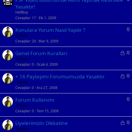
t
a
Yasaktır!
b
HellBoy
i
Cevaplar
17
Eki 1, 2009
t
S
Konulara Yorum Nasıl Yapılır ?
a
mctuna
Cevaplar
20
Mar 9, 2009
b
i
K
S
Genel Forum Kuralları
t
i
a
mctuna
Cevaplar
0
Ocak 4, 2009
l
b
i
i
K
S
+ 16 Paylaşımı Forumumuzda Yasaktır
t
t
i
a
mctuna
l
Cevaplar
0
Ara 27, 2008
l
b
i
i
i
S
Forum Kullanımı
t
t
a
mctuna
l
Cevaplar
0
Tem 15, 2008
b
i
i
K
S
Üyelerimizin Dikkatine
t
i
a
mctuna