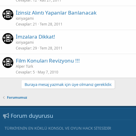
Cevaplar
12
Kas 27, 2011
İzinsiz Alıntı Yapanlar Banlanacak
ioriyagami
Cevaplar
21
Tem 28, 2011
İmzalara Dikkat!
ioriyagami
Cevaplar
29
Tem 28, 2011
Film Konuları Revizyonu !!!
Alper Türk
Cevaplar
5
May 7, 2010
Buraya mesaj yazmak için üye olmanız gereklidir.
Forumumuz
Forum duyurusu
TÜRKİYENİN EN KÖKLÜ KONSOL VE OYUN HACK SİTESİDİR