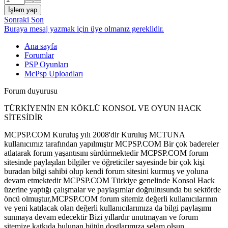
İşlem yap
Sonraki
Son
Buraya mesaj yazmak için üye olmanız gereklidir.
Ana sayfa
Forumlar
PSP Oyunları
McPsp Uploadları
Forum duyurusu
TÜRKİYENİN EN KÖKLÜ KONSOL VE OYUN HACK
SİTESİDİR
MCPSP.COM Kuruluş yılı 2008'dir Kuruluş MCTUNA
kullanıcımız tarafından yapılmıştır MCPSP.COM Bir çok badereler
atlatarak forum yaşantısını sürdürmektedir MCPSP.COM forum
sitesinde paylaşılan bilgiler ve öğreticiler sayesinde bir çok kişi
buradan bilgi sahibi olup kendi forum sitesini kurmuş ve yoluna
devam etmektedir MCPSP.COM Türkiye genelinde Konsol Hack
üzerine yaptığı çalışmalar ve paylaşımlar doğrultusunda bu sektörde
öncü olmuştur,MCPSP.COM forum sitemiz değerli kullanıcılarının
ve yeni katılacak olan değerli kullanıcılarımıza da bilgi paylaşımı
sunmaya devam edecektir Bizi yıllardır unutmayan ve forum
sitemize katkıda bulunan bütün dostlarımıza selam olsun .