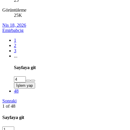
25
Görüntüleme
25K
Nis 18, 2026
Emirbabcig
1
2
3
...
Sayfaya git
İşlem yap
48
Sonraki
1 of 48
Sayfaya git