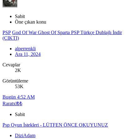
Sabit
Öne çıkan konu
PSP
God Of War Ghost Of Sparta PSP Türkçe Dublajlı İndir
(ÇIKTI)
alperrenkli
Ara 11, 2024
Cevaplar
2K
Görüntüleme
53K
Bugün 4:52 AM
Raratxl₺₺
Sabit
Psp Oyun İstekleri - LÜTFEN ÖNCE OKUYUNUZ
DiziAdam