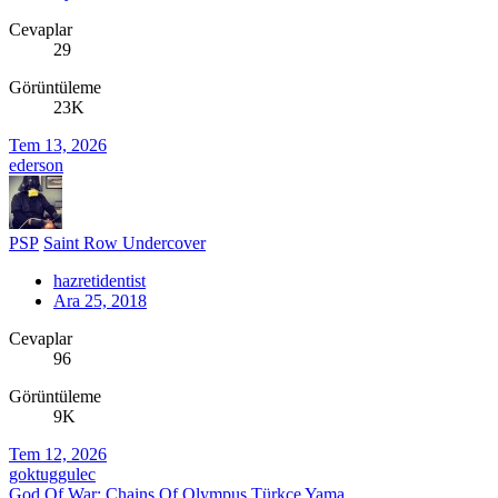
Cevaplar
29
Görüntüleme
23K
Tem 13, 2026
ederson
PSP
Saint Row Undercover
hazretidentist
Ara 25, 2018
Cevaplar
96
Görüntüleme
9K
Tem 12, 2026
goktuggulec
God Of War: Chains Of Olympus Türkçe Yama