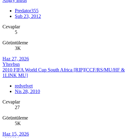
Angry Birds
Predator355
Şub 23, 2012
Cevaplar
5
Görüntüleme
3K
Haz 27, 2026
Yhsvbsn
2010 FIFA World Cup South Africa [RIP][CCF/RS/MU/HF &
1LINK MU]
redvelvet
Nis 28, 2010
Cevaplar
27
Görüntüleme
5K
Haz 15, 2026