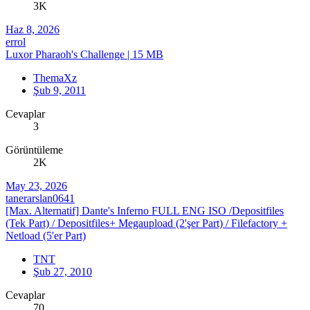
3K
Haz 8, 2026
errol
Luxor Pharaoh's Challenge | 15 MB
ThemaXz
Şub 9, 2011
Cevaplar
3
Görüntüleme
2K
May 23, 2026
tanerarslan0641
[Max. Alternatif] Dante's Inferno FULL ENG ISO /Depositfiles
(Tek Part) / Depositfiles+ Megaupload (2'şer Part) / Filefactory +
Netload (5'er Part)
TNT
Şub 27, 2010
Cevaplar
70