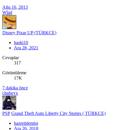
Ağu 16, 2013
Wlad
Disney Pixar UP (TÜRKÇE)
haski10
Ara 28, 2021
Cevaplar
317
Görüntüleme
17K
7 dakika önce
chnbeyx
PSP
Grand Theft Auto Liberty City Stories ( TÜRKÇE)
hazretidentist
Ara 26, 2018