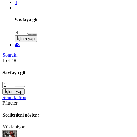
3
...
Sayfaya git
İşlem yap
48
Sonraki
1 of 48
Sayfaya git
İşlem yap
Sonraki
Son
Filtreler
Seçilenleri göster:
Yükleniyor...