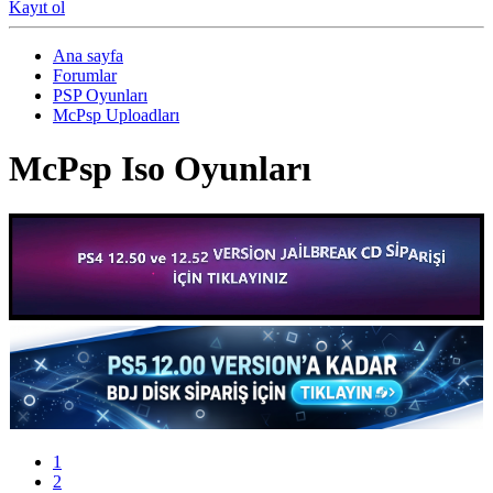
Kayıt ol
Ana sayfa
Forumlar
PSP Oyunları
McPsp Uploadları
McPsp Iso Oyunları
1
2