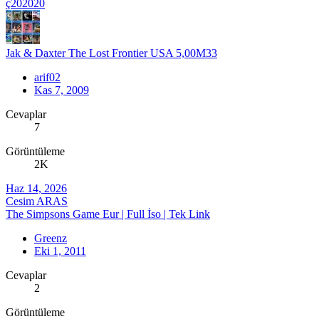
ç202020
Jak & Daxter The Lost Frontier USA 5,00M33
arif02
Kas 7, 2009
Cevaplar
7
Görüntüleme
2K
Haz 14, 2026
Cesim ARAS
The Simpsons Game Eur | Full İso | Tek Link
Greenz
Eki 1, 2011
Cevaplar
2
Görüntüleme