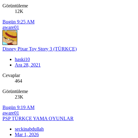
Görüntüleme
12K
Bugün 9:25 AM
aware01
Disney Pixar Toy Story 3 (TÜRKÇE)
haski10
Ara 28, 2021
Cevaplar
464
Görüntüleme
23K
Bugün 9:19 AM
aware01
PSP TÜRKÇE YAMA OYUNLAR
seckinabdullah
Mar 1, 2026