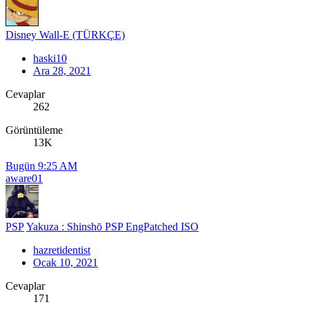
Disney Wall-E (TÜRKÇE)
haski10
Ara 28, 2021
Cevaplar
262
Görüntüleme
13K
Bugün 9:25 AM
aware01
PSP
Yakuza : Shinshō PSP EngPatched ISO
hazretidentist
Ocak 10, 2021
Cevaplar
171