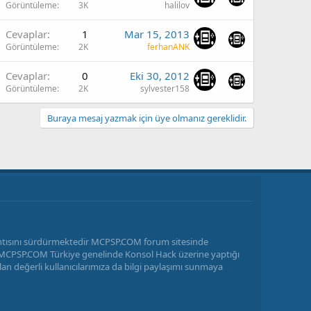
Görüntüleme
3K
halilov
Cevaplar
1
Mar 15, 2013
Görüntüleme
2K
ferhanANK
Cevaplar
0
Eki 30, 2012
Görüntüleme
2K
sylvester158
Buraya mesaj yazmak için üye olmanız gereklidir.
antısını sürdürmektedir MCPSP.COM forum sitesinde
ir MCPSP.COM Türkiye genelinde Konsol Hack üzerine yaptığı
n değerli kullanıcılarımıza da bilgi paylaşımı sunmaya