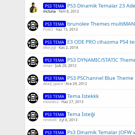
PS3 Dinamik Temalar 23 Ade
PS3 TEMA
mctuna
Tem 8, 2012
brunolee Themes multiMAN
PS3 TEMA
Psx63
Haz 15, 2013
E3 ODE PRO cihazıma PS4 te
PS3 TEMA
okocygt
Kas 2, 2014
PS3 DYNAMIC/STATIC Theme 
PS3 TEMA
xmax
Şub 28, 2012
PS3 PSChannel Blue Theme
PS3 TEMA
dead_space
Ara 29, 2012
Tema Istekkk
PS3 TEMA
mounes2
Haz 27, 2013
Tema İsteği
PS3 TEMA
renihelll
Eyl 6, 2013
Ps3 Dinamik Temalar (OFW ve 
PS3 TEMA