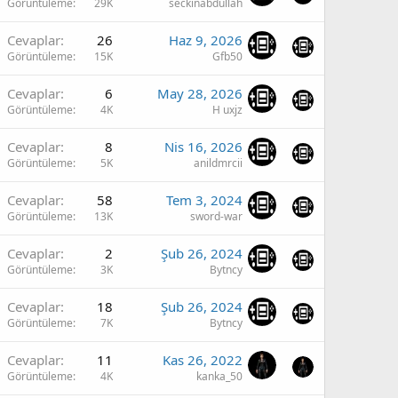
Görüntüleme
29K
seckinabdullah
Cevaplar
26
Haz 9, 2026
Görüntüleme
15K
Gfb50
Cevaplar
6
May 28, 2026
Görüntüleme
4K
H uxjz
Cevaplar
8
Nis 16, 2026
Görüntüleme
5K
anildmrcii
Cevaplar
58
Tem 3, 2024
Görüntüleme
13K
sword-war
Cevaplar
2
Şub 26, 2024
Görüntüleme
3K
Bytncy
Cevaplar
18
Şub 26, 2024
Görüntüleme
7K
Bytncy
Cevaplar
11
Kas 26, 2022
Görüntüleme
4K
kanka_50