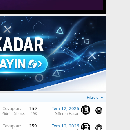
Filtreler
Cevaplar
159
Tem 12, 2026
Görüntüleme
19K
DifferentHasan
Cevaplar
259
Tem 12, 2026