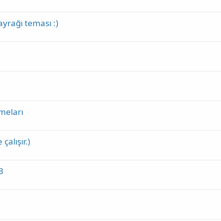
yrağı teması :)
meları
alışır.)
3