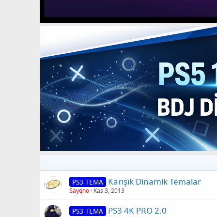
Karışık Dinamik Temalar
PS3 TEMA
Sayqho
Kas 3, 2013
PS3 4K PRO 2.0
PS3 TEMA