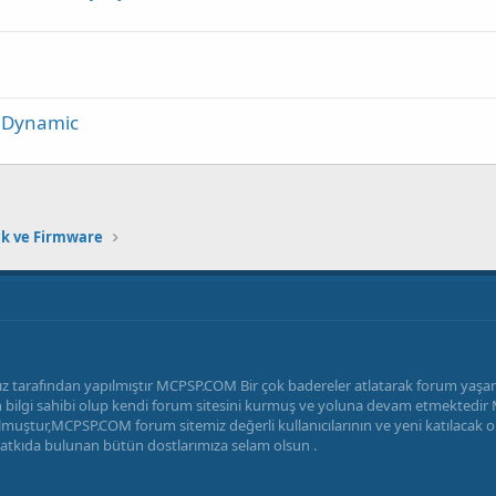
w Dynamic
ck ve Firmware
z tarafından yapılmıştır MCPSP.COM Bir çok badereler atlatarak forum yaş
radan bilgi sahibi olup kendi forum sitesini kurmuş ve yoluna devam etmekted
uştur,MCPSP.COM forum sitemiz değerli kullanıcılarının ve yeni katılacak ola
katkıda bulunan bütün dostlarımıza selam olsun .