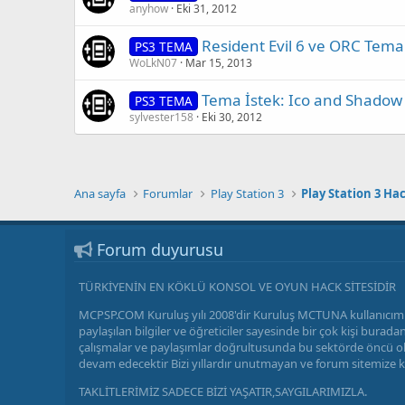
anyhow
Eki 31, 2012
Resident Evil 6 ve ORC Tema
PS3 TEMA
WoLkN07
Mar 15, 2013
Tema İstek: Ico and Shado
PS3 TEMA
sylvester158
Eki 30, 2012
Ana sayfa
Forumlar
Play Station 3
Play Station 3 Ha
Forum duyurusu
TÜRKİYENİN EN KÖKLÜ KONSOL VE OYUN HACK SİTESİDİR
MCPSP.COM Kuruluş yılı 2008'dir Kuruluş MCTUNA kullanıcımı
paylaşılan bilgiler ve öğreticiler sayesinde bir çok kişi bu
çalışmalar ve paylaşımlar doğrultusunda bu sektörde öncü olm
devam edecektir Bizi yıllardır unutmayan ve forum sitemize 
TAKLİTLERİMİZ SADECE BİZİ YAŞATIR,SAYGILARIMIZLA.