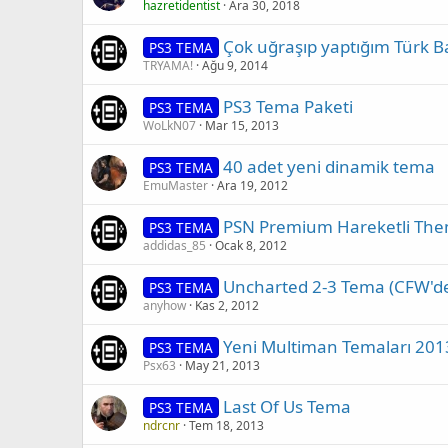
hazretidentist
Ara 30, 2018
Çok uğraşıp yaptığım Türk Ba
PS3 TEMA
TRYAMA!
Ağu 9, 2014
PS3 Tema Paketi
PS3 TEMA
WoLkN07
Mar 15, 2013
40 adet yeni dinamik tema
PS3 TEMA
EmuMaster
Ara 19, 2012
PSN Premium Hareketli The
PS3 TEMA
addidas_85
Ocak 8, 2012
Uncharted 2-3 Tema (CFW'de ç
PS3 TEMA
anyhow
Kas 2, 2012
Yeni Multiman Temaları 201
PS3 TEMA
Psx63
May 21, 2013
Last Of Us Tema
PS3 TEMA
ndrcnr
Tem 18, 2013