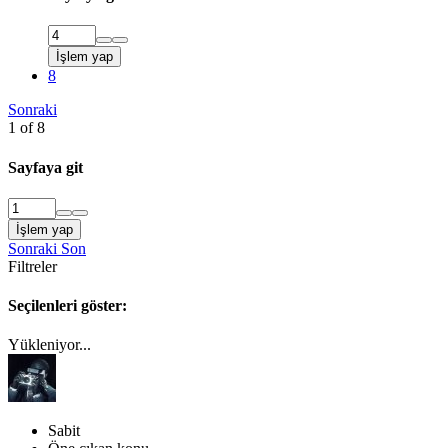
İşlem yap
8
Sonraki
1 of 8
Sayfaya git
İşlem yap
Sonraki
Son
Filtreler
Seçilenleri göster:
Yükleniyor...
Sabit