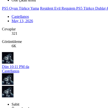
Öne çıkan konu
PS5 Oyun Türkçe Yama
Resident Evil Requiem PS5 Türkçe Dublaj 
Castellanos
May 13, 2026
Cevaplar
321
Görüntüleme
6K
Dün 10:11 PM da
Castellanos
Sabit