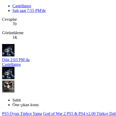
Castellanos
Salı saat 7:55 PM'de
Cevaplar
70
Görüntüleme
1K
Dün 2:03 PM da
Castellanos
Sabit
Öne çıkan konu
PS5 Oyun Türkçe Yama
God of War 2 PS5 & PS4 v2.00 Türkçe Dubl