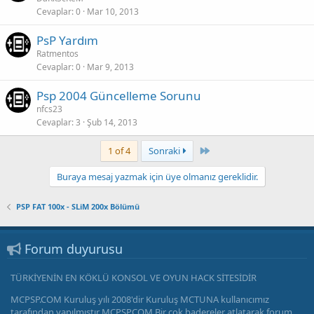
Cevaplar
0
Mar 10, 2013
PsP Yardım
Ratmentos
Cevaplar
0
Mar 9, 2013
Psp 2004 Güncelleme Sorunu
nfcs23
Cevaplar
3
Şub 14, 2013
Son
1 of 4
Sonraki
Buraya mesaj yazmak için üye olmanız gereklidir.
PSP FAT 100x - SLiM 200x Bölümü
Forum duyurusu
TÜRKİYENİN EN KÖKLÜ KONSOL VE OYUN HACK SİTESİDİR
MCPSP.COM Kuruluş yılı 2008'dir Kuruluş MCTUNA kullanıcımız
tarafından yapılmıştır MCPSP.COM Bir çok badereler atlatarak forum