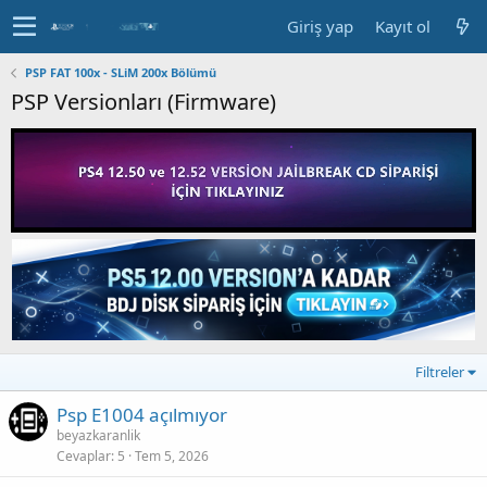
Giriş yap
Kayıt ol
PSP FAT 100x - SLiM 200x Bölümü
PSP Versionları (Firmware)
Filtreler
Psp E1004 açılmıyor
beyazkaranlik
Cevaplar
5
Tem 5, 2026