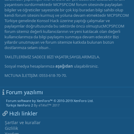
yaşantısını sürdürmektedir MCPSP.COM forum sitesinde paylaşılan
bilgiler ve öğreticiler sayesinde bir çok kişi buradan bilgi sahibi olup
kendi forum sitesini kurmuş ve yoluna devam etmektedir MCPSP.COM
Türkiye genelinde Konsol Hack üzerine yaptığı çalışmalar ve
paylaşımlar doğrultusunda bu sektörde öncü olmuştur,MCPSP.COM
forum sitemiz değerli kullanıcılarının ve yeni katılacak olan değerli
kullanıcılarımıza da bilgi paylaşımı sunmaya devam edecektir Bizi
yıllardır unutmayan ve forum sitemize katkıda bulunan bütün
dostlarımıza selam olsun .
TAKLİTLERİMİZ SADECE BİZİ YAŞATIR,SAYGILARIMIZLA.
Sosyal medya hesaplarımıza
aşağıdan
ulaşabilirsiniz.
MCTUNA İLETİŞİM: 0553-618-70-70.
Forum yazılımı
Forum software by XenForo™
© 2010-2019 XenForo Ltd.
Türkçe XenForo 2
By eTiKeT™ 2017
Hızlı linkler
Şartlar ve kurallar
Gizlilik
Yardım