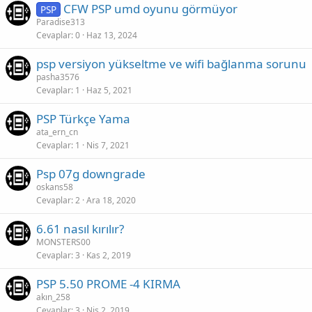
CFW PSP umd oyunu görmüyor
PSP
Paradise313
Cevaplar
0
Haz 13, 2024
psp versiyon yükseltme ve wifi bağlanma sorunu
pasha3576
Cevaplar
1
Haz 5, 2021
PSP Türkçe Yama
ata_ern_cn
Cevaplar
1
Nis 7, 2021
Psp 07g downgrade
oskans58
Cevaplar
2
Ara 18, 2020
6.61 nasıl kırılır?
MONSTERS00
Cevaplar
3
Kas 2, 2019
PSP 5.50 PROME -4 KIRMA
akın_258
Cevaplar
3
Nis 2, 2019