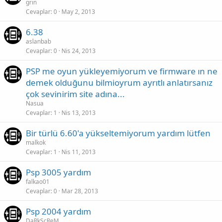
grin
Cevaplar
0
May 2, 2013
6.38
aslanbab
Cevaplar
0
Nis 24, 2013
PSP me oyun yükleyemiyorum ve firmware ın ne
demek olduğunu bilmioyrum ayrıtlı anlatırsanız
çok sevinirim site adına...
Nasua
Cevaplar
1
Nis 13, 2013
Bir türlü 6.60'a yükseltemiyorum yardım lütfen
malkok
Cevaplar
1
Nis 11, 2013
Psp 3005 yardım
falkao01
Cevaplar
0
Mar 28, 2013
Psp 2004 yardım
DaRkScReM