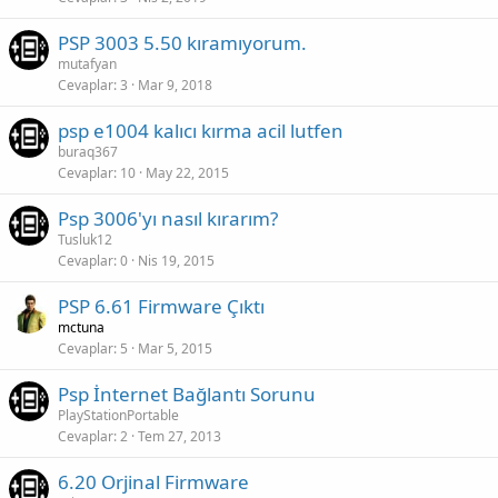
PSP 3003 5.50 kıramıyorum.
mutafyan
Cevaplar
3
Mar 9, 2018
psp e1004 kalıcı kırma acil lutfen
buraq367
Cevaplar
10
May 22, 2015
Psp 3006'yı nasıl kırarım?
Tusluk12
Cevaplar
0
Nis 19, 2015
PSP 6.61 Firmware Çıktı
mctuna
Cevaplar
5
Mar 5, 2015
Psp İnternet Bağlantı Sorunu
PlayStationPortable
Cevaplar
2
Tem 27, 2013
6.20 Orjinal Firmware