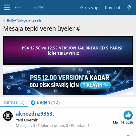
Giriş yap
Kayıt ol
Bully-Türkçe altyazılı
Mesaja tepki veren üyeler #1
Tümü
(12)
Beğen
(12)
aknozdnz9353.
Yeni Üyemiz
Mar 14, 2026
Mesajlar
5
Tepkime puanı
0
Puanları
1