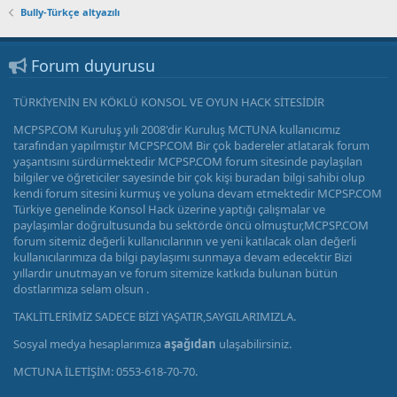
Bully-Türkçe altyazılı
Forum duyurusu
TÜRKİYENİN EN KÖKLÜ KONSOL VE OYUN HACK SİTESİDİR
MCPSP.COM Kuruluş yılı 2008'dir Kuruluş MCTUNA kullanıcımız
tarafından yapılmıştır MCPSP.COM Bir çok badereler atlatarak forum
yaşantısını sürdürmektedir MCPSP.COM forum sitesinde paylaşılan
bilgiler ve öğreticiler sayesinde bir çok kişi buradan bilgi sahibi olup
kendi forum sitesini kurmuş ve yoluna devam etmektedir MCPSP.COM
Türkiye genelinde Konsol Hack üzerine yaptığı çalışmalar ve
paylaşımlar doğrultusunda bu sektörde öncü olmuştur,MCPSP.COM
forum sitemiz değerli kullanıcılarının ve yeni katılacak olan değerli
kullanıcılarımıza da bilgi paylaşımı sunmaya devam edecektir Bizi
yıllardır unutmayan ve forum sitemize katkıda bulunan bütün
dostlarımıza selam olsun .
TAKLİTLERİMİZ SADECE BİZİ YAŞATIR,SAYGILARIMIZLA.
Sosyal medya hesaplarımıza
aşağıdan
ulaşabilirsiniz.
MCTUNA İLETİŞİM: 0553-618-70-70.