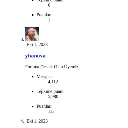
0
Puanları
1
Eki 1, 2023
yhanova
Foruma Destek Olan Üyemiz
Mesajlar
4,112
Tepkime puanı
5,980
Puanları
113
Eki 1, 2023