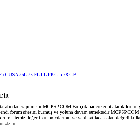
DATE) CUSA-04273 FULL PKG 5.78 GB
DİR
afından yapılmıştır MCPSP.COM Bir çok badereler atlatarak forum y
 olup kendi forum sitesini kurmuş ve yoluna devam etmektedir MCPSP.COM
sitemiz değerli kullanıcılarının ve yeni katılacak olan değerli kullan
m olsun .
.