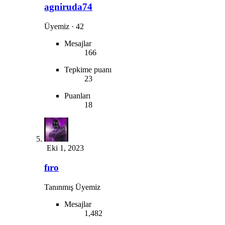
agniruda74
Üyemiz
·
42
Mesajlar
166
Tepkime puanı
23
Puanları
18
Eki 1, 2023
fıro
Tanınmış Üyemiz
Mesajlar
1,482