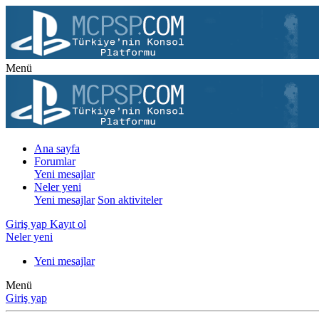
Menü
Ana sayfa
Forumlar
Yeni mesajlar
Neler yeni
Yeni mesajlar
Son aktiviteler
Giriş yap
Kayıt ol
Neler yeni
Yeni mesajlar
Menü
Giriş yap