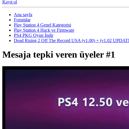
Kayıt ol
Ana sayfa
Forumlar
Play Station 4 Genel Kategorisi
Play Station 4 Hack ve Firmware
PS4 PKG Oyun İndir
Dead Rising 2 Off The Record USA (v1.00) + (v1.02 UP
Mesaja tepki veren üyeler #1