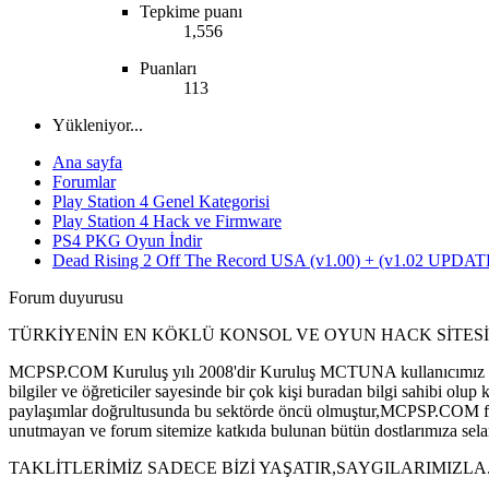
Tepkime puanı
1,556
Puanları
113
Yükleniyor...
Ana sayfa
Forumlar
Play Station 4 Genel Kategorisi
Play Station 4 Hack ve Firmware
PS4 PKG Oyun İndir
Dead Rising 2 Off The Record USA (v1.00) + (v1.02 UP
Forum duyurusu
TÜRKİYENİN EN KÖKLÜ KONSOL VE OYUN HACK SİTESİ
MCPSP.COM Kuruluş yılı 2008'dir Kuruluş MCTUNA kullanıcımız tar
bilgiler ve öğreticiler sayesinde bir çok kişi buradan bilgi sahibi
paylaşımlar doğrultusunda bu sektörde öncü olmuştur,MCPSP.COM forum 
unutmayan ve forum sitemize katkıda bulunan bütün dostlarımıza sela
TAKLİTLERİMİZ SADECE BİZİ YAŞATIR,SAYGILARIMIZLA