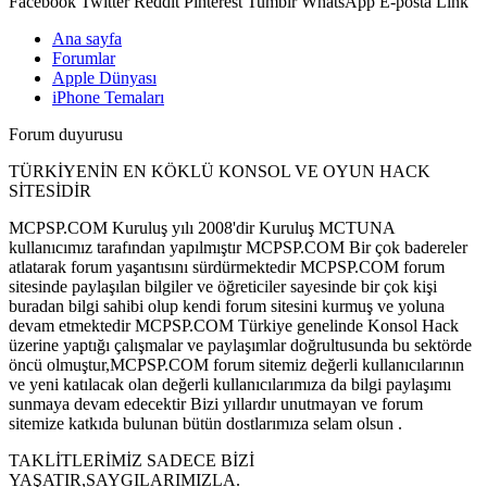
Facebook
Twitter
Reddit
Pinterest
Tumblr
WhatsApp
E-posta
Link
Ana sayfa
Forumlar
Apple Dünyası
iPhone Temaları
Forum duyurusu
TÜRKİYENİN EN KÖKLÜ KONSOL VE OYUN HACK
SİTESİDİR
MCPSP.COM Kuruluş yılı 2008'dir Kuruluş MCTUNA
kullanıcımız tarafından yapılmıştır MCPSP.COM Bir çok badereler
atlatarak forum yaşantısını sürdürmektedir MCPSP.COM forum
sitesinde paylaşılan bilgiler ve öğreticiler sayesinde bir çok kişi
buradan bilgi sahibi olup kendi forum sitesini kurmuş ve yoluna
devam etmektedir MCPSP.COM Türkiye genelinde Konsol Hack
üzerine yaptığı çalışmalar ve paylaşımlar doğrultusunda bu sektörde
öncü olmuştur,MCPSP.COM forum sitemiz değerli kullanıcılarının
ve yeni katılacak olan değerli kullanıcılarımıza da bilgi paylaşımı
sunmaya devam edecektir Bizi yıllardır unutmayan ve forum
sitemize katkıda bulunan bütün dostlarımıza selam olsun .
TAKLİTLERİMİZ SADECE BİZİ
YAŞATIR,SAYGILARIMIZLA.