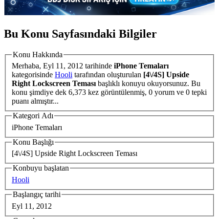
Bu Konu Sayfasındaki Bilgiler
Konu Hakkında
Merhaba,
Eyl 11, 2012
tarihinde
iPhone Temaları
kategorisinde
Hooli
tarafından oluşturulan
[4\/4S] Upside
Right Lockscreen Teması
başlıklı konuyu okuyorsunuz. Bu
konu şimdiye dek 6,373 kez görüntülenmiş, 0 yorum ve 0 tepki
puanı almıştır...
Kategori Adı
iPhone Temaları
Konu Başlığı
[4\/4S] Upside Right Lockscreen Teması
Konbuyu başlatan
Hooli
Başlangıç tarihi
Eyl 11, 2012