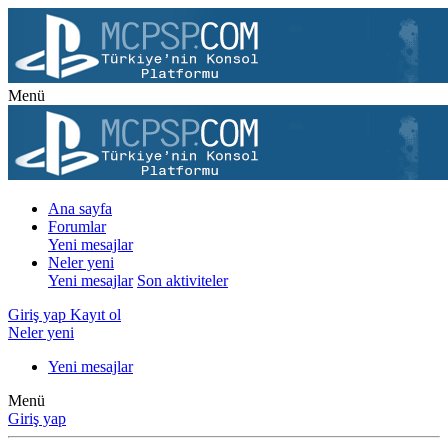
Menü
Ana sayfa
Forumlar
Yeni mesajlar
Neler yeni
Yeni mesajlar
Son aktiviteler
Giriş yap
Kayıt ol
Neler yeni
Yeni mesajlar
Menü
Giriş yap