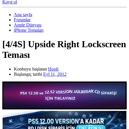
Kayıt ol
Ana sayfa
Forumlar
Apple Dünyası
iPhone Temaları
[4/4S] Upside Right Lockscreen
Teması
Konbuyu başlatan
Hooli
Başlangıç tarihi
Eyl 11, 2012