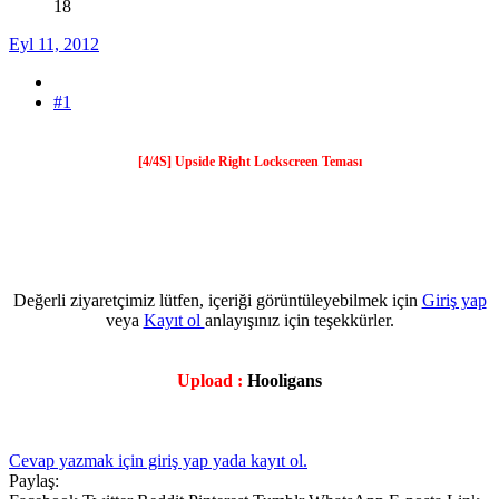
18
Eyl 11, 2012
#1
[4/4S] Upside Right Lockscreen Teması
Değerli ziyaretçimiz lütfen, içeriği görüntüleyebilmek için
Giriş yap
veya
Kayıt ol
anlayışınız için teşekkürler.
Upload :
Hooligans
Cevap yazmak için giriş yap yada kayıt ol.
Paylaş: