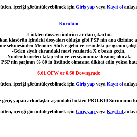
lütfen, içeriği görüntüleyebilmek için
Giriş yap
veya
Kayıt ol
anlayı
Kurulum
-Linkten dosyayı indirin rar dan çıkartın.
kan klasörün içindeki dosyaları olduğu gibi PSP nin ana dizinine a
me sekmesinden Memory Stick e gelin ve resindeki programı çalıştı
-Gelen siyah ekrandaki mavi yazılarda X e basın geçin.
-Yönlendirmeleri takip edin ve versiyonunuz düşmüş olucak.
ir PSP nin şarjının % 80 in üstünde olmasına dikkat edin yoksa hata a
6.61 OFW or 6.60 Downgrade
lütfen, içeriği görüntüleyebilmek için
Giriş yap
veya
Kayıt ol
anlayı
e geçiş yapan arkadaşlar aşaüıdaki linkten PRO-B10 Sürümünü kura
lütfen, içeriği görüntüleyebilmek için
Giriş yap
veya
Kayıt ol
anlayı