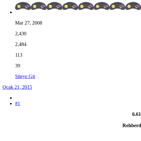
Mar 27, 2008
2,430
2,484
113
39
Siteye Git
Ocak 21, 2015
#1
6.6
Rehberde 