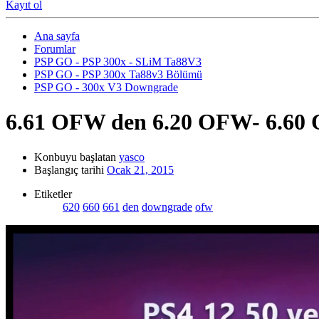
Kayıt ol
Ana sayfa
Forumlar
PSP GO - PSP 300x - SLiM Ta88V3
PSP GO - PSP 300x Ta88v3 Bölümü
PSP GO - 300x V3 Downgrade
6.61 OFW den 6.20 OFW- 6.6
Konbuyu başlatan
yasco
Başlangıç tarihi
Ocak 21, 2015
Etiketler
620
660
661
den
downgrade
ofw