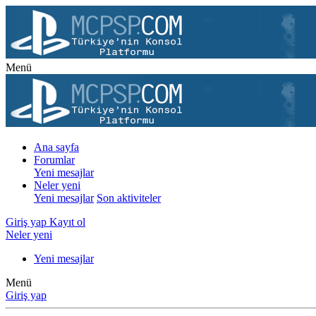
Menü
Ana sayfa
Forumlar
Yeni mesajlar
Neler yeni
Yeni mesajlar
Son aktiviteler
Giriş yap
Kayıt ol
Neler yeni
Yeni mesajlar
Menü
Giriş yap