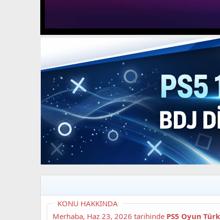
t
i
a
h
n
i
KONU HAKKINDA
Merhaba,
Haz 23, 2026
tarihinde
PS5 Oyun Tür