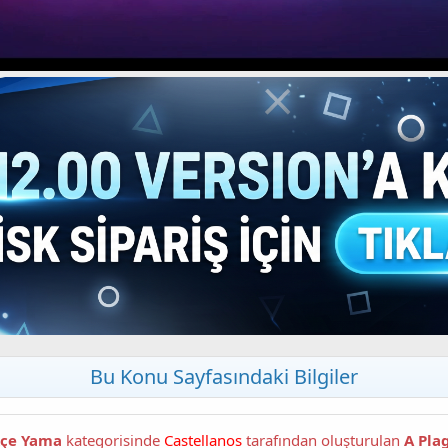
Bu Konu Sayfasındaki Bilgiler
kçe Yama
kategorisinde
Castellanos
tarafından oluşturulan
A Pla