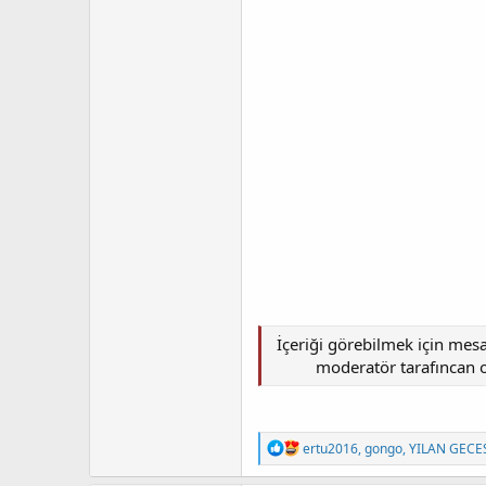
İçeriği görebilmek için mes
moderatör tarafıncan on
T
ertu2016
,
gongo
,
YILAN GECE
e
p