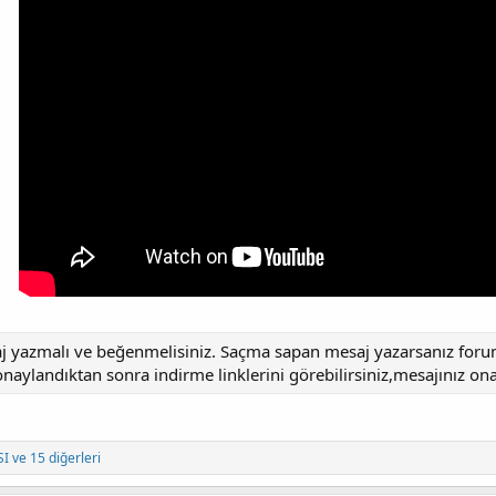
aj yazmalı ve beğenmelisiniz. Saçma sapan mesaj yazarsanız forumd
aylandıktan sonra indirme linklerini görebilirsiniz,mesajınız ona
SI
ve 15 diğerleri