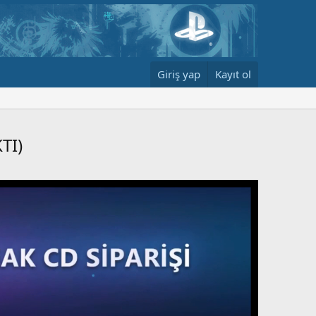
Giriş yap
Kayıt ol
TI)