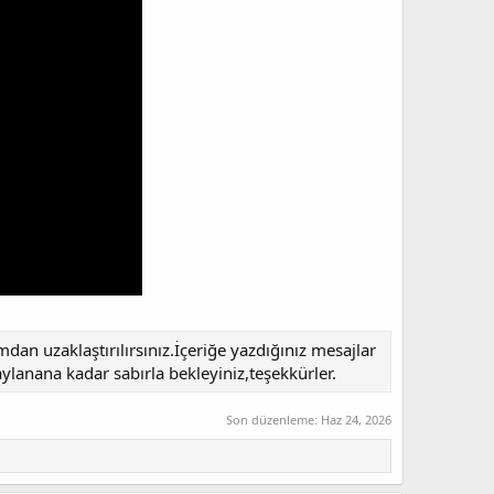
an uzaklaştırılırsınız.İçeriğe yazdığınız mesajlar
ylanana kadar sabırla bekleyiniz,teşekkürler.
Son düzenleme:
Haz 24, 2026