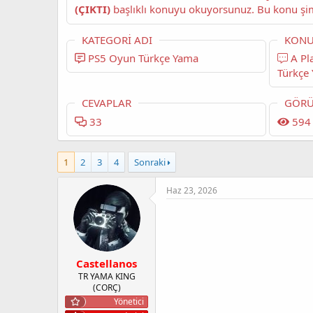
(ÇIKTI)
KATEGORI ADI
KONU
PS5 Oyun Türkçe Yama
A Plague Tale: Innocence PS5
Türkçe 
CEVAPLAR
GÖRÜ
33
594
1
2
3
4
Sonraki
Haz 23, 2026
Castellanos
TR YAMA KING
(CORÇ)
Yönetici