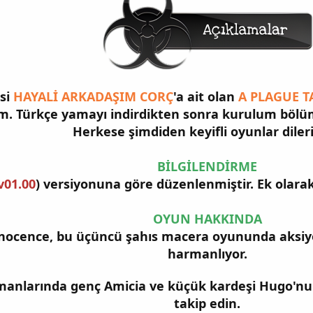
esi
HAYALİ ARKADAŞIM
CORÇ
'a ait olan
A PLAGUE T
yım. Türkçe yamayı indirdikten sonra kurulum b
Herkese şimdiden keyifli oyunlar diler
BİLGİLENDİRME
v01.00
) versiyonuna göre düzenlenmiştir. Ek olarak
OYUN HAKKINDA
nnocence, bu üçüncü şahıs macera oyununda aksiyon 
harmanlıyor.
amanlarında genç Amicia ve küçük kardeşi Hugo'nu
takip edin.