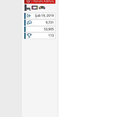
Forum Admini
Şub 19, 2019
9,731
53,905
113