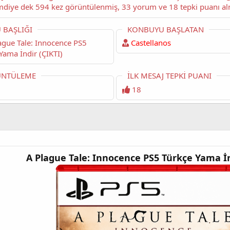
başlıklı konuyu okuyorsunuz. Bu konu şimdiye dek 594 kez görüntülenmiş, 33 yorum ve 18 tep
 BAŞLIĞI
KONBUYU BAŞLATAN
Castellanos
Yama İndir (ÇIKTI)
NTÜLEME
İLK MESAJ TEPKI PUANI
18
A Plague Tale: Innocence PS5 Türkçe Yama İn