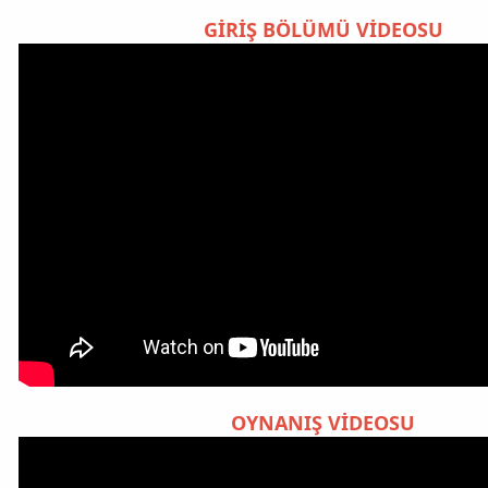
GİRİŞ BÖLÜMÜ VİDEOSU
OYNANIŞ VİDEOSU