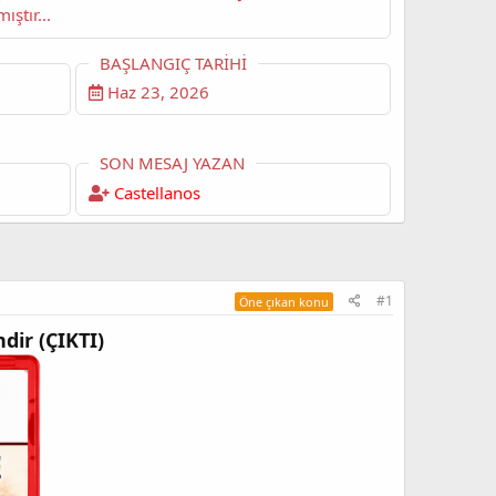
ki puanı almıştır...
BAŞLANGIÇ TARIHI
Haz 23, 2026
SON MESAJ YAZAN
Castellanos
#1
Öne çıkan konu
dir (ÇIKTI)