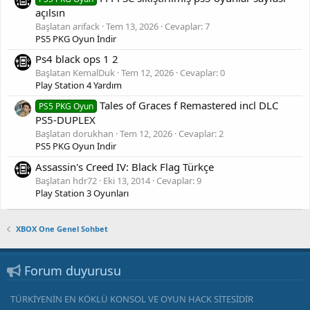
açılsın
Başlatan arifack
Tem 13, 2026
Cevaplar: 7
PS5 PKG Oyun İndir
Ps4 black ops 1 2
Başlatan KemalDuk
Tem 12, 2026
Cevaplar: 0
Play Station 4 Yardım
Tales of Graces f Remastered incl DLC
PS5 PKG Oyun
PS5-DUPLEX
Başlatan dorukhan
Tem 12, 2026
Cevaplar: 2
PS5 PKG Oyun İndir
Assassin's Creed IV: Black Flag Türkçe
Başlatan hdr72
Eki 13, 2014
Cevaplar: 9
Play Station 3 Oyunları
XBOX One Genel Sohbet
Forum duyurusu
TÜRKİYENİN EN KÖKLÜ KONSOL VE OYUN HACK SİTESİDİR