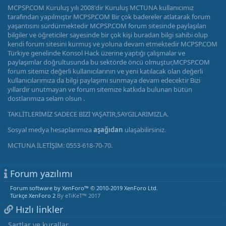
MCPSP.COM Kuruluş yılı 2008'dir Kuruluş MCTUNA kullanıcımız
tarafından yapılmıştır MCPSP.COM Bir çok badereler atlatarak forum
yaşantısını sürdürmektedir MCPSP.COM forum sitesinde paylaşılan
bilgiler ve öğreticiler sayesinde bir çok kişi buradan bilgi sahibi olup
kendi forum sitesini kurmuş ve yoluna devam etmektedir MCPSP.COM
Türkiye genelinde Konsol Hack üzerine yaptığı çalışmalar ve
paylaşımlar doğrultusunda bu sektörde öncü olmuştur,MCPSP.COM
forum sitemiz değerli kullanıcılarının ve yeni katılacak olan değerli
kullanıcılarımıza da bilgi paylaşımı sunmaya devam edecektir Bizi
yıllardır unutmayan ve forum sitemize katkıda bulunan bütün
dostlarımıza selam olsun .
TAKLİTLERİMİZ SADECE BİZİ YAŞATIR,SAYGILARIMIZLA.
Sosyal medya hesaplarımıza
aşağıdan
ulaşabilirsiniz.
MCTUNA İLETİŞİM: 0553-618-70-70.
Forum yazılımı
Forum software by XenForo™
© 2010-2019 XenForo Ltd.
Türkçe XenForo 2
By eTiKeT™ 2017
Hızlı linkler
Şartlar ve kurallar