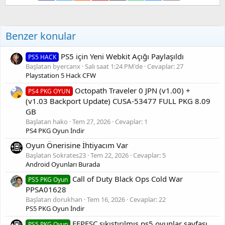
:
Benzer konular
PS5 için Yeni Webkit Açığı Paylaşıldı
PS5 HACK
Başlatan byercanx
Salı saat 1:24 PM'de
Cevaplar: 27
Playstation 5 Hack CFW
Octopath Traveler 0 JPN (v1.00) +
PS4 PKG OYUN
(v1.03 Backport Update) CUSA-53477 FULL PKG 8.09
GB
Başlatan hako
Tem 27, 2026
Cevaplar: 1
PS4 PKG Oyun İndir
Oyun Önerisine İhtiyacım Var
Başlatan Sokrates23
Tem 22, 2026
Cevaplar: 5
Android Oyunları Burada
Call of Duty Black Ops Cold War
PS5 PKG Oyun
PPSA01628
Başlatan dorukhan
Tem 16, 2026
Cevaplar: 22
PS5 PKG Oyun İndir
FFPFSC sıkıştırılmış ps5 oyunlar sayfası
PS5 PKG Oyun