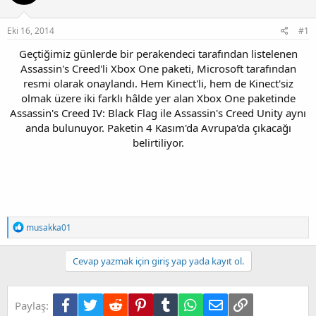
Eki 16, 2014
#1
Geçtiğimiz günlerde bir perakendeci tarafından listelenen
Assassin's Creed'li Xbox One paketi, Microsoft tarafından
resmi olarak onaylandı. Hem Kinect'li, hem de Kinect'siz
olmak üzere iki farklı hâlde yer alan Xbox One paketinde
Assassin's Creed IV: Black Flag ile Assassin's Creed Unity aynı
anda bulunuyor. Paketin 4 Kasım'da Avrupa'da çıkacağı
belirtiliyor.
T
musakka01
e
p
k
Cevap yazmak için giriş yap yada kayıt ol.
i
l
e
Facebook
Twitter
Reddit
Pinterest
Tumblr
WhatsApp
E-posta
Link
Paylaş:
r