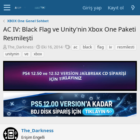
Giriş yap
Kayıt ol
XBOX One Genel Sohbet
AC IV: Black Flag ve Unity'nin Xbox One Paketi
Resmileşti
K
B
E
The_Darkness
Eki 16, 2014
ac
black
flag
iv
resmilesti
o
a
t
unitynin
ve
xbox
n
ş
i
b
l
k
u
a
e
y
n
t
u
g
l
b
ı
e
a
ç
r
ş
t
l
a
a
r
t
i
a
h
n
i
The_Darkness
Erişim Engelli