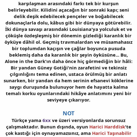
karşılaşman arasındaki farkı tek bir kurşun
belirleyebilir. Kilidini açacağın bir sonraki kapı; seni
delik deşik edebilecek pençeler ve boğabilecek
dokunaçlarla dolu, kâbus gibi bir dünyaya götürebilir.
İki dünya savaşı arasındaki Louisiana'ya yolculuk et ve
çöküşle özdeşleşmiş bir dönemin gizlediği karanlık bir
öyküye dâhil ol. Geçmiş travmalardan ve müsamahasız
bir toplumdan kaçışın ve çağlar boyunca pusuda
beklemiş daha da karanlık bir şeyin öyküsüne... Bu,
Alone in the Dark'ın daha önce hiç görmediğin bir hâli:
Bir yandan Güney Gotiği'nin zarafetini ve tekinsiz
çılgınlığını tema edinen, ustaca örülmüş bir anlatı
sunarken, bir yandan da hem serinin efsanevi köklerine
saygı duruşunda bulunuyor hem de hayatta kalma
temalı korku oyunlarındaki hikâye anlatımını yeni bir
seviyeye çıkarıyor.
NOT
Türkçe yama
6xx
ve üzeri versiyonlarda sorunsuz
çalışmaktadır. Bunun dışında, oyun
Harici Harddisk
'te
çok kastığı için oynayamazsınız, ama
Harici Taşınabilir