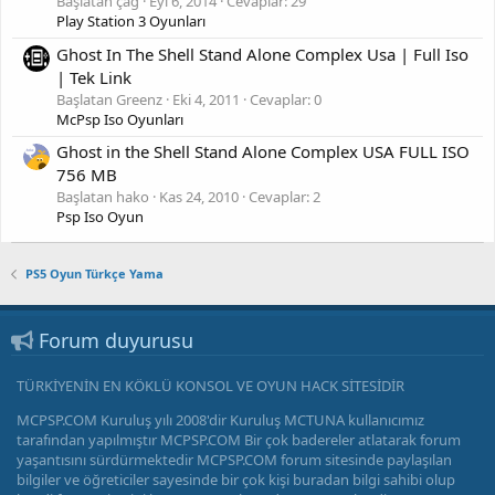
Başlatan çağ
Eyl 6, 2014
Cevaplar: 29
Play Station 3 Oyunları
Ghost In The Shell Stand Alone Complex Usa | Full Iso
| Tek Link
Başlatan Greenz
Eki 4, 2011
Cevaplar: 0
McPsp Iso Oyunları
Ghost in the Shell Stand Alone Complex USA FULL ISO
756 MB
Başlatan hako
Kas 24, 2010
Cevaplar: 2
Psp Iso Oyun
PS5 Oyun Türkçe Yama
Forum duyurusu
TÜRKİYENİN EN KÖKLÜ KONSOL VE OYUN HACK SİTESİDİR
MCPSP.COM Kuruluş yılı 2008'dir Kuruluş MCTUNA kullanıcımız
tarafından yapılmıştır MCPSP.COM Bir çok badereler atlatarak forum
yaşantısını sürdürmektedir MCPSP.COM forum sitesinde paylaşılan
bilgiler ve öğreticiler sayesinde bir çok kişi buradan bilgi sahibi olup