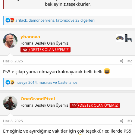
bekleyiniz,teşekkürler.
T
arifack
,
damonbehrens
,
fatomxx
ve 33 diğerleri
e
p
k
yhanova
i
Foruma Destek Olan Üyemiz
l
e
DESTEK OLAN ÜYEMİZ
r
:
Haz 8, 2025
#2
Ps5 e çıkıp yama olmayan kalmayacak belli belli
T
hüseyin2014
,
maciras
ve
Castellanos
e
p
k
OneGrandPixel
i
Foruma Destek Olan Üyemiz
DESTEK OLAN ÜYEMİZ
l
e
r
:
Haz 8, 2025
#3
Emeğiniz ve ayırdığınız vakitler için çok teşekkürler, ilerde PS5