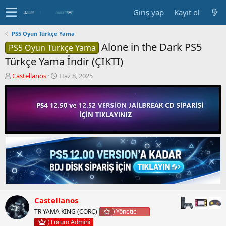
Giriş yap
Kayıt ol
PS5 Oyun Türkçe Yama
Alone in the Dark PS5
PS5 Oyun Türkçe Yama
Türkçe Yama İndir (ÇIKTI)
K
B
Castellanos
Haz 8, 2025
o
a
n
ş
b
l
u
a
y
n
u
g
b
ı
a
ç
ş
t
l
a
a
r
t
i
a
h
Castellanos
n
i
TR YAMA KING (CORÇ)
Yönetici
Forum Admini