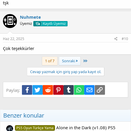
tşk
Nuhmete
Üyemiz
Kayıtlı Üyemiz
Haz 22, 2025
#10
Hazırlanıyor...​
Çok teşekkürler
Son
1 of 7
Sonraki
Cevap yazmak için giriş yap yada kayıt ol.
Facebook
Twitter
Reddit
Pinterest
Tumblr
WhatsApp
E-posta
Link
Paylaş:
Hazırlanıyor...​
Benzer konular
Alone in the Dark (v1.08) PS5
PS5 Oyun Türkçe Yama