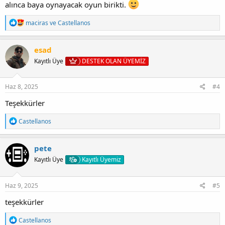
alınca baya oynayacak oyun birikti.
T
maciras
ve
Castellanos
e
p
k
esad
i
Kayıtlı Üye
DESTEK OLAN ÜYEMİZ
l
e
r
:
Haz 8, 2025
#4
Teşekkürler
T
Castellanos
e
p
k
pete
i
Kayıtlı Üye
Kayıtlı Üyemiz
l
e
r
:
Haz 9, 2025
#5
teşekkürler
T
Castellanos