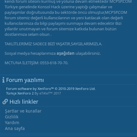
kendi forum sitesini kurmuş ve yoluna devam etmektedir MCPSP.COM
Türkiye genelinde Konsol Hack üzerine yaptığı çalışmalar ve
paylaşımlar doğrultusunda bu sektörde öncü olmuştur,MCPSP.COM
forum sitemiz değerli kullanıcılarının ve yeni katılacak olan değerli
kullanıcılarımıza da bilgi paylaşımı sunmaya devam edecektir Bizi
yıllardır unutmayan ve forum sitemize katkıda bulunan bütün
dostlarımıza selam olsun .
TAKLİTLERİMİZ SADECE BİZİ YAŞATIR,SAYGILARIMIZLA.
Sosyal medya hesaplarımıza
aşağıdan
ulaşabilirsiniz.
MCTUNA İLETİŞİM: 0553-618-70-70.
Forum yazılımı
Forum software by XenForo™
© 2010-2019 XenForo Ltd.
Türkçe XenForo 2
By eTiKeT™ 2017
Hızlı linkler
Şartlar ve kurallar
Gizlilik
Yardım
Ana sayfa