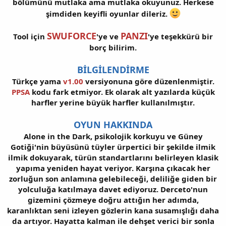
bölümünü mutlaka ama mutlaka okuyunuz. Herkese
şimdiden keyifli oyunlar dileriz.
SWUFORCE
PANZ
I
Tool için
'ye ve
'ye teşekkürü bir
borç bilirim.
BİLGİLENDİRME
Türkçe yama
v1.00
versiyonuna göre düzenlenmiştir.
PPSA
kodu fark etmiyor. Ek olarak alt yazılarda küçük
harfler yerine büyük harfler kullanılmıştır.
OYUN HAKKINDA
Alone in the Dark, psikolojik korkuyu ve Güney
Gotiği'nin büyüsünü tüyler ürpertici bir şekilde ilmik
ilmik dokuyarak, türün standartlarını belirleyen klasik
yapıma yeniden hayat veriyor. Karşına çıkacak her
zorluğun son anlamına gelebileceği, deliliğe giden bir
yolculuğa katılmaya davet ediyoruz. Derceto'nun
gizemini çözmeye doğru attığın her adımda,
karanlıktan seni izleyen gözlerin kana susamışlığı daha
da artıyor. Hayatta kalman ile dehşet verici bir sonla