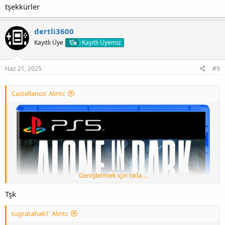
tşekkürler
dertli3600
Kayıtlı Üye
Kayıtlı Üyemiz
Haz 21, 2025
#9
Castellanos' Alıntı:
Genişletmek için tıkla ...
Tşk
tugrataha61' Alıntı: