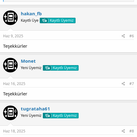
e
p
k
hakan_fb
i
Kayıtlı Üye
Kayıtlı Üyemiz
l
e
r
:
Haz 9, 2025
#6
Teşekkürler
Monet
Yeni Üyemiz
Kayıtlı Üyemiz
Haz 16, 2025
#7
Teşekkürler
tugrataha61
Yeni Üyemiz
Kayıtlı Üyemiz
Haz 18, 2025
#8