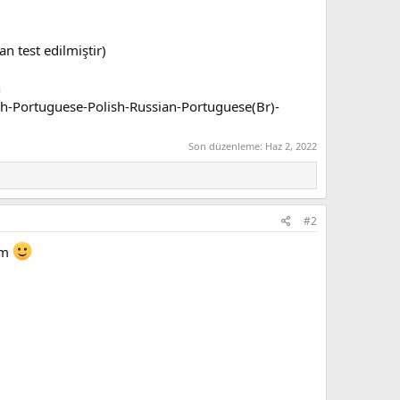
n test edilmiştir)
h
sh-Portuguese-Polish-Russian-Portuguese(Br)-
Son düzenleme:
Haz 2, 2022
#2
ım