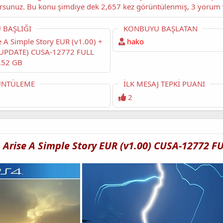
başlıklı konuyu okuyorsunuz. 
 BAŞLIĞI
KONBUYU BAŞLATAN
hako
 UPDATE) CUSA-12772 FULL
.52 GB
NTÜLEME
İLK MESAJ TEPKI PUANI
2
Arise A Simple Story EUR (v1.00) CUSA-12772 F