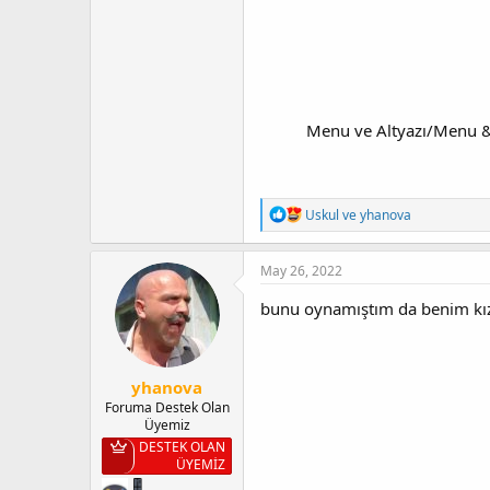
Menu ve Altyazı/Menu & 
T
Uskul
ve
yhanova
e
p
k
May 26, 2022
i
l
bunu oynamıştım da benim kı
e
r
:
yhanova
Foruma Destek Olan
Üyemiz
DESTEK OLAN
ÜYEMİZ