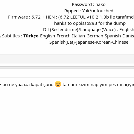
Password : hako
Ripped : Yok/untouched
Firmware : 6.72 + HEN : (6.72 LEEFUL v10 2.1.3b ile tarafımda
Thanks to opoisso893 for the dump
Dil (Seslendirme)/Language (Voice) : Englis
Subtitles :
Türkçe
-English-French-Italian-German-Spanish-Dani
Spanish(Lat)-Japanese-Korean-Chinese​
z bu ne yaaaaa kapat şunu
tamam kızım napıyım pes mi açıy