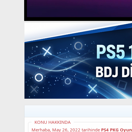
t
i
a
h
n
i
KONU HAKKINDA
Merhaba,
May 26, 2022
tarihinde
PS4 PKG Oyun