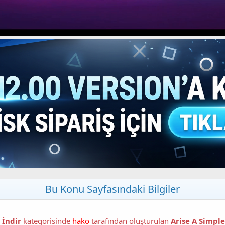
Bu Konu Sayfasındaki Bilgiler
 İndir
kategorisinde
hako
tarafından oluşturulan
Arise A Simple