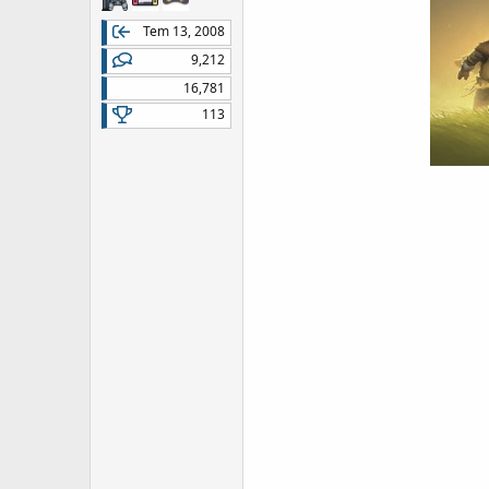
Tem 13, 2008
9,212
16,781
113