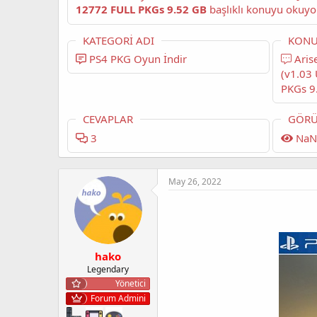
12772 FULL PKGs 9.52 GB
KATEGORI ADI
KONU
PS4 PKG Oyun İndir
Arise A Simple Story EUR (v1.00) +
(v1.03
PKGs 9
CEVAPLAR
GÖRÜ
3
NaN
May 26, 2022
hako
Legendary
Yönetici
Forum Admini