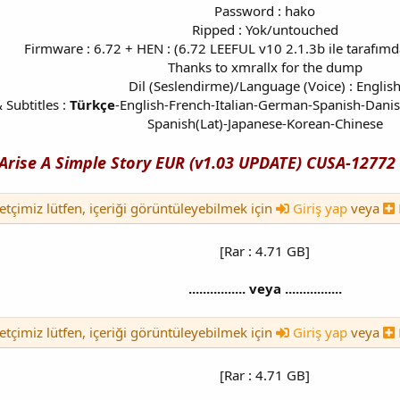
Password : hako
Ripped : Yok/untouched
Firmware : 6.72 + HEN : (6.72 LEEFUL v10 2.1.3b ile tarafımda
Thanks to xmrallx for the dump
Dil (Seslendirme)/Language (Voice) : Englis
Subtitles :
Türkçe
-English-French-Italian-German-Spanish-Dani
Spanish(Lat)-Japanese-Korean-Chinese
Arise A Simple Story EUR (v1.03 UPDATE) CUSA-12772
etçimiz lütfen, içeriği görüntüleyebilmek için
Giriş yap
veya
[Rar : 4.71 GB]
................ veya ................
etçimiz lütfen, içeriği görüntüleyebilmek için
Giriş yap
veya
[Rar : 4.71 GB]