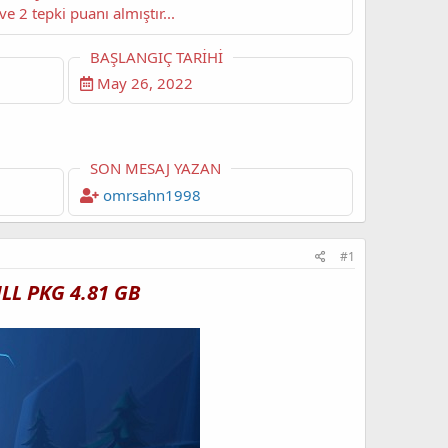
Bu konu şimdiye dek 2,657 kez görüntülenmiş, 3 yorum ve 2 tepki puanı almıştır...
BAŞLANGIÇ TARIHI
May 26, 2022
SON MESAJ YAZAN
omrsahn1998
#1
ULL PKG 4.81 GB