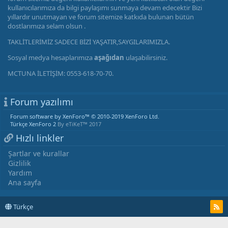
kullanıcılarımıza da bilgi paylaşımı sunmaya devam edecektir Bizi
yıllardır unutmayan ve forum sitemize katkıda bulunan bütün
dostlarımıza selam olsun .
TAKLİTLERİMİZ SADECE BİZİ YAŞATIR,SAYGILARIMIZLA.
Sosyal medya hesaplarımıza
aşağıdan
ulaşabilirsiniz.
MCTUNA İLETİŞİM: 0553-618-70-70.
Forum yazılımı
Forum software by XenForo™
© 2010-2019 XenForo Ltd.
Türkçe XenForo 2
By eTiKeT™ 2017
Hızlı linkler
Şartlar ve kurallar
Gizlilik
Yardım
Ana sayfa
Türkçe