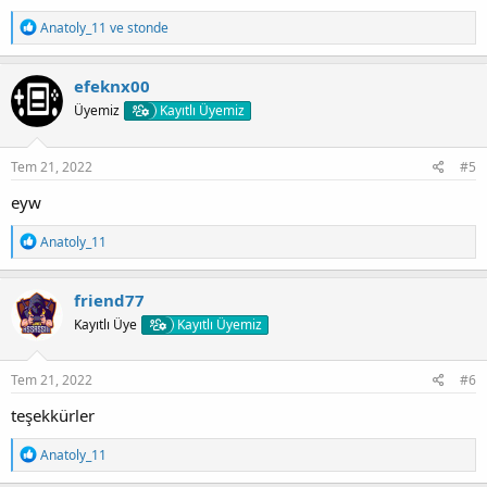
T
Anatoly_11
ve
stonde
e
p
k
efeknx00
i
Üyemiz
Kayıtlı Üyemiz
l
e
r
:
Tem 21, 2022
#5
eyw
T
Anatoly_11
e
p
k
friend77
i
Kayıtlı Üye
Kayıtlı Üyemiz
l
e
r
:
Tem 21, 2022
#6
teşekkürler
T
Anatoly_11
e