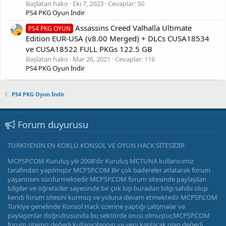
Başlatan hako
Eki 7, 2023
Cevaplar: 50
PS4 PKG Oyun İndir
Assassins Creed Valhalla Ultimate
PS4 PKG OYUN
Edition EUR-USA (v8.00 Merged) + DLCs CUSA18534
ve CUSA18522 FULL PKGs 122.5 GB
Başlatan hako
Mar 26, 2021
Cevaplar: 116
PS4 PKG Oyun İndir
PS4 PKG Oyun İndir
Forum duyurusu
TÜRKİYENİN EN KÖKLÜ KONSOL VE OYUN HACK SİTESİDİR
MCPSP.COM Kuruluş yılı 2008'dir Kuruluş MCTUNA kullanıcımız
tarafından yapılmıştır MCPSP.COM Bir çok badereler atlatarak forum
yaşantısını sürdürmektedir MCPSP.COM forum sitesinde paylaşılan
bilgiler ve öğreticiler sayesinde bir çok kişi buradan bilgi sahibi olup
kendi forum sitesini kurmuş ve yoluna devam etmektedir MCPSP.COM
Türkiye genelinde Konsol Hack üzerine yaptığı çalışmalar ve
paylaşımlar doğrultusunda bu sektörde öncü olmuştur,MCPSP.COM
forum sitemiz değerli kullanıcılarının ve yeni katılacak olan değerli