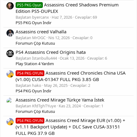
Assassins Creed Shadows Premium
PS5 PKG Oyun
Edition PS5-DUPLEX
Başlatan byercanx
Haz 7, 2026
Cevaplar: 69
PS5 PKG Oyun İndir
Assassins creed Valhalla
Başlatan MrOGC
Nis 12, 2026
Cevaplar: 0
Forumun Çöp Kutusu
PS4 Assassins Creed Origins hata
Başlatan İstanbullu444
Ocak 13, 2026
Cevaplar: 6
Play Station 4 Yardım
Assassins Creed Chronicles China USA
PS4 PKG OYUN
(v1.00) CUSA-01347 FULL PKG 3.85 GB
Başlatan hako
May 26, 2025
Cevaplar: 2
Install The Base Game "UP0001-CUSA18522_00-
PS4 PKG Oyun İndir
GAME000000000000-A0100-V0630-CyB1K.pkg" Then Install This
Assassins Creed Mirage Türkçe Yama İstek
Update (No Fixes Required)
Başlatan KfdTghTYuye
Kas 23, 2024
Cevaplar: 1
Forumun Çöp Kutusu
Notes: 5.05 / 6.72 / 7.02 / 7.55 Backport! Tested on 5.05!
Assassins Creed Mirage EUR (v1.00) +
PS4 PKG OYUN
[Gizli içerik]
(v1.11 Backport Update) + DLC Save CUSA-33151
FULL PKG 37.9 GB