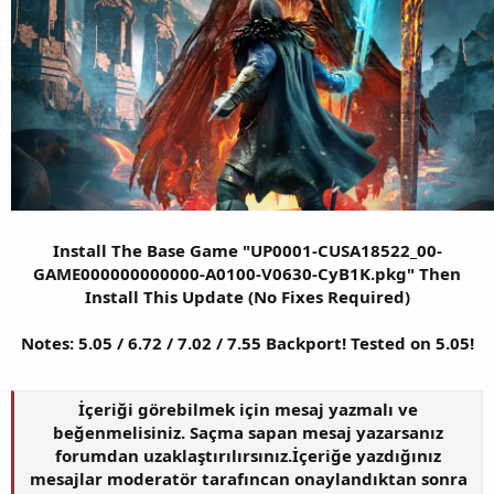
Install The Base Game "UP0001-CUSA18522_00-
GAME000000000000-A0100-V0630-CyB1K.pkg" Then
Install This Update (No Fixes Required)
Notes: 5.05 / 6.72 / 7.02 / 7.55 Backport! Tested on 5.05!
İçeriği görebilmek için mesaj yazmalı ve
beğenmelisiniz. Saçma sapan mesaj yazarsanız
forumdan uzaklaştırılırsınız.İçeriğe yazdığınız
mesajlar moderatör tarafıncan onaylandıktan sonra