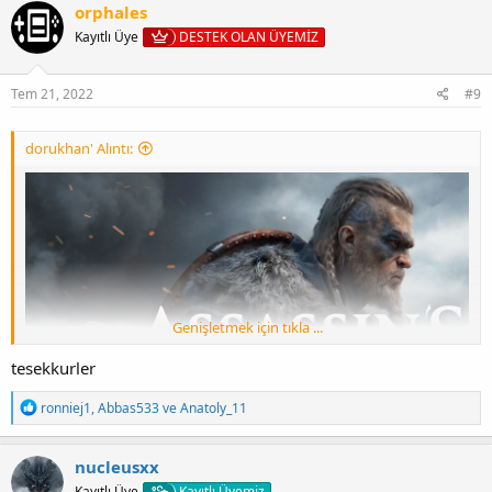
k
orphales
i
Kayıtlı Üye
DESTEK OLAN ÜYEMİZ
l
e
r
:
Tem 21, 2022
#9
dorukhan' Alıntı:
Genişletmek için tıkla ...
tesekkurler
T
ronniej1
,
Abbas533
ve
Anatoly_11
e
p
k
nucleusxx
i
Kayıtlı Üye
Kayıtlı Üyemiz