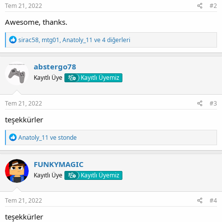
:
Tem 21, 2022
#2
Awesome, thanks.
T
sirac58
,
mtg01
,
Anatoly_11
ve 4 diğerleri
e
p
k
abstergo78
i
Kayıtlı Üye
Kayıtlı Üyemiz
l
e
r
:
Tem 21, 2022
#3
teşekkürler
T
Anatoly_11
ve
stonde
e
p
k
FUNKYMAGIC
i
Kayıtlı Üye
Kayıtlı Üyemiz
l
e
r
:
Tem 21, 2022
#4
teşekkürler