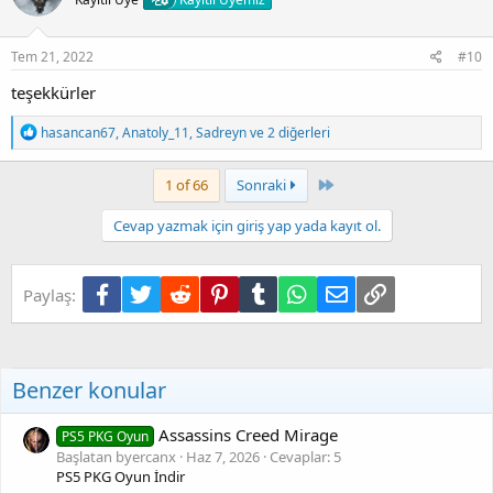
l
e
r
:
Tem 21, 2022
#10
teşekkürler
T
hasancan67
,
Anatoly_11
,
Sadreyn
ve 2 diğerleri
e
p
k
Son
1 of 66
Sonraki
i
l
Cevap yazmak için giriş yap yada kayıt ol.
e
r
:
Facebook
Twitter
Reddit
Pinterest
Tumblr
WhatsApp
E-posta
Link
Paylaş:
Benzer konular
Assassins Creed Mirage
PS5 PKG Oyun
Başlatan byercanx
Haz 7, 2026
Cevaplar: 5
PS5 PKG Oyun İndir