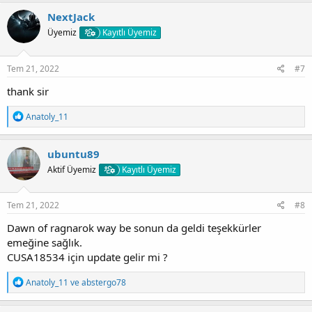
p
k
NextJack
i
Üyemiz
Kayıtlı Üyemiz
l
e
r
:
Tem 21, 2022
#7
thank sir
T
Anatoly_11
e
p
k
ubuntu89
i
Aktif Üyemiz
Kayıtlı Üyemiz
l
e
r
:
Tem 21, 2022
#8
Dawn of ragnarok way be sonun da geldi teşekkürler
emeğine sağlık.
CUSA18534 için update gelir mi ?
T
Anatoly_11
ve
abstergo78
e
p