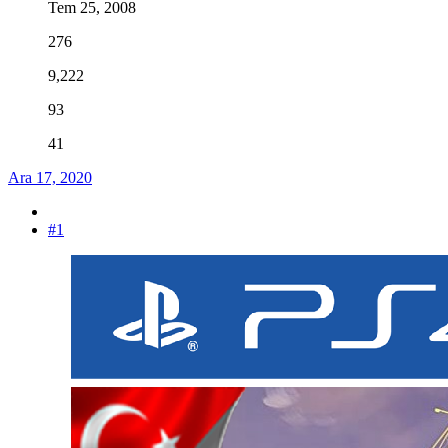
Tem 25, 2008
276
9,222
93
41
Ara 17, 2020
#1