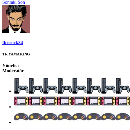
Sonraki
Son
thisrock84
TR YAMA KING
Yönetici
Moderatör