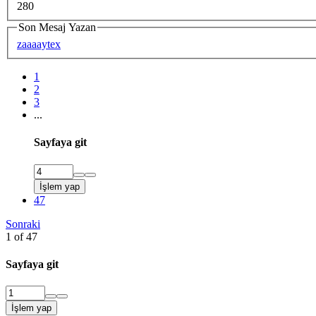
280
Son Mesaj Yazan
zaaaaytex
1
2
3
...
Sayfaya git
İşlem yap
47
Sonraki
1 of 47
Sayfaya git
İşlem yap