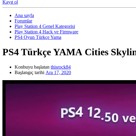
Kayıt ol
Ana sayfa
Forumlar
Play Station 4 Genel Kategorisi
Play Station 4 Hack ve Firmware
PS4 Oyun Türkçe Yama
PS4 Türkçe YAMA
Cities Skyl
Konbuyu başlatan
thisrock84
Başlangıç tarihi
Ara 17, 2020