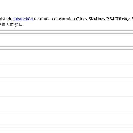
risinde
thisrock84
tarafından oluşturulan
Cities Skylines PS4 Türkçe
0 tepki puanı almıştır...