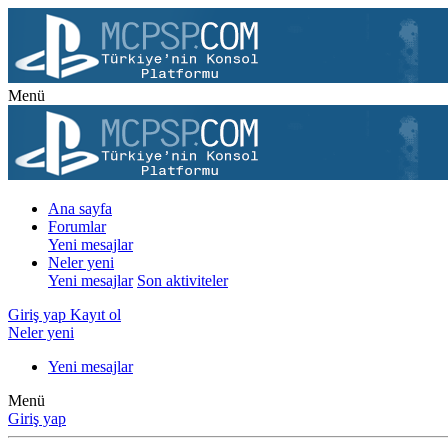
Menü
Ana sayfa
Forumlar
Yeni mesajlar
Neler yeni
Yeni mesajlar
Son aktiviteler
Giriş yap
Kayıt ol
Neler yeni
Yeni mesajlar
Menü
Giriş yap