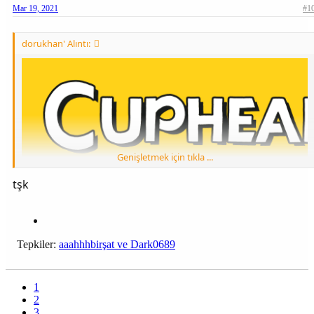
Mar 19, 2021
#1
dorukhan' Alıntı:
Genişletmek için tıkla ...
[Gizli içerik]
tşk
Tepkiler:
aaahhhbirşat
ve
Dark0689
1
2
3