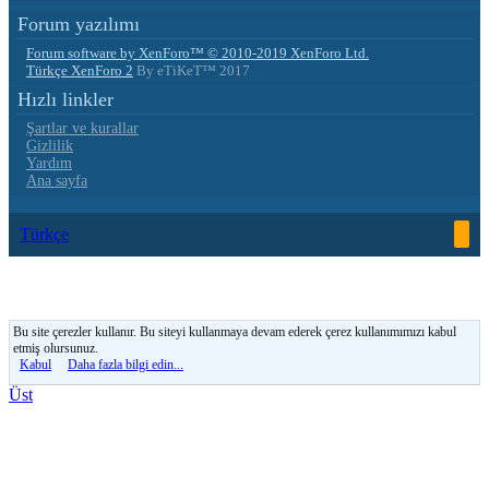
Forum yazılımı
Forum software by XenForo™
© 2010-2019 XenForo Ltd.
Türkçe XenForo 2
By eTiKeT™ 2017
Hızlı linkler
Şartlar ve kurallar
Gizlilik
Yardım
Ana sayfa
Türkçe
Bu site çerezler kullanır. Bu siteyi kullanmaya devam ederek çerez kullanımımızı kabul
etmiş olursunuz.
Kabul
Daha fazla bilgi edin...
Üst