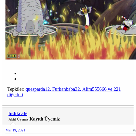
Tepkiler:
quesparda12
,
Furkanbaba32
,
Alim555666
ve 221
diğerleri
bıdıkcafe
Kayıtlı Üyemiz
Aktif Üyemiz
Mar 19, 2021
#