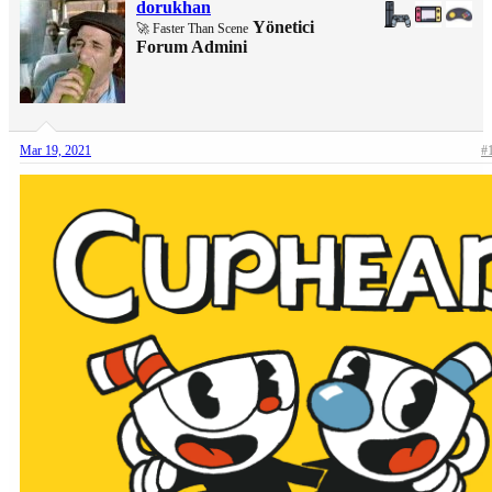
dorukhan
Yönetici
🚀 Faster Than Scene
Forum Admini
Mar 19, 2021
#