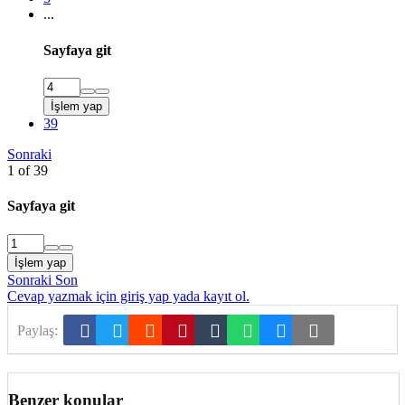
...
Sayfaya git
İşlem yap
39
[Gizli içerik]
Sonraki
1 of 39
Sayfaya git
İşlem yap
Sonraki
Son
Cevap yazmak için giriş yap yada kayıt ol.
Facebook
Twitter
Reddit
Pinterest
Tumblr
WhatsApp
E-posta
Link
Paylaş:
Benzer konular