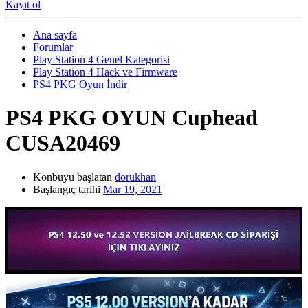
Kayıt ol
Ana sayfa
Forumlar
Play Station 4 Genel Kategorisi
Play Station 4 Hack ve Firmware
PS4 PKG Oyun İndir
PS4 PKG OYUN
Cuphead
CUSA20469
Konbuyu başlatan
dorukhan
Başlangıç tarihi
Mar 19, 2021