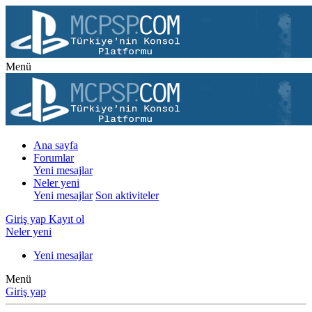
Menü
Ana sayfa
Forumlar
Yeni mesajlar
Neler yeni
Yeni mesajlar
Son aktiviteler
Giriş yap
Kayıt ol
Neler yeni
Yeni mesajlar
Menü
Giriş yap