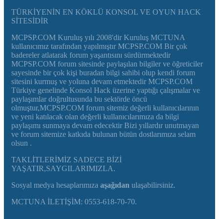
TÜRKİYENİN EN KÖKLÜ KONSOL VE OYUN HACK
SİTESİDİR
MCPSP.COM Kuruluş yılı 2008'dir Kuruluş MCTUNA
kullanıcımız tarafından yapılmıştır MCPSP.COM Bir çok
badereler atlatarak forum yaşantısını sürdürmektedir
MCPSP.COM forum sitesinde paylaşılan bilgiler ve öğreticiler
sayesinde bir çok kişi buradan bilgi sahibi olup kendi forum
sitesini kurmuş ve yoluna devam etmektedir MCPSP.COM
Türkiye genelinde Konsol Hack üzerine yaptığı çalışmalar ve
paylaşımlar doğrultusunda bu sektörde öncü
olmuştur,MCPSP.COM forum sitemiz değerli kullanıcılarının
ve yeni katılacak olan değerli kullanıcılarımıza da bilgi
paylaşımı sunmaya devam edecektir Bizi yıllardır unutmayan
ve forum sitemize katkıda bulunan bütün dostlarımıza selam
olsun .
TAKLİTLERİMİZ SADECE BİZİ
YAŞATIR,SAYGILARIMIZLA.
Sosyal medya hesaplarımıza
aşağıdan
ulaşabilirsiniz.
MCTUNA İLETİŞİM: 0553-618-70-70.