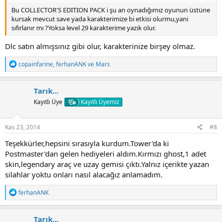
Bu COLLECTOR'S EDITION PACK i şu an oynadığımız oyunun üstüne
kursak mevcut save yada karakterimize bi etkisi olurmu,yani
sıfırlanır mı ?Yoksa level 29 karakterime yazık olur.
Dlc satın almışsınız gibi olur, karakterinize birşey olmaz.
T
copainfarine
,
ferhanANK
ve
Mars
e
p
k
Tarık...
i
Kayıtlı Üye
Kayıtlı Üyemiz
l
e
r
:
Kas 23, 2014
#8
Teşekkürler,hepsini sırasıyla kurdum.Tower'da ki
Postmaster'dan gelen hediyeleri aldım.Kırmızı ghost,1 adet
skin,legendary araç ve uzay gemisi çıktı.Yalnız içerikte yazan
silahlar yoktu onları nasıl alacağız anlamadım.
T
ferhanANK
e
p
k
Tarık...