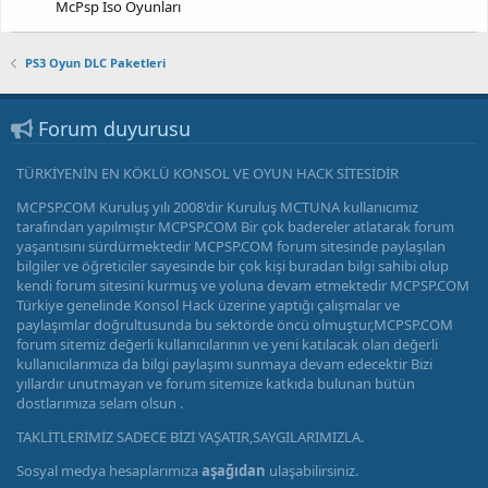
McPsp Iso Oyunları
PS3 Oyun DLC Paketleri
Forum duyurusu
TÜRKİYENİN EN KÖKLÜ KONSOL VE OYUN HACK SİTESİDİR
MCPSP.COM Kuruluş yılı 2008'dir Kuruluş MCTUNA kullanıcımız
tarafından yapılmıştır MCPSP.COM Bir çok badereler atlatarak forum
yaşantısını sürdürmektedir MCPSP.COM forum sitesinde paylaşılan
bilgiler ve öğreticiler sayesinde bir çok kişi buradan bilgi sahibi olup
kendi forum sitesini kurmuş ve yoluna devam etmektedir MCPSP.COM
Türkiye genelinde Konsol Hack üzerine yaptığı çalışmalar ve
paylaşımlar doğrultusunda bu sektörde öncü olmuştur,MCPSP.COM
forum sitemiz değerli kullanıcılarının ve yeni katılacak olan değerli
kullanıcılarımıza da bilgi paylaşımı sunmaya devam edecektir Bizi
yıllardır unutmayan ve forum sitemize katkıda bulunan bütün
dostlarımıza selam olsun .
TAKLİTLERİMİZ SADECE BİZİ YAŞATIR,SAYGILARIMIZLA.
Sosyal medya hesaplarımıza
aşağıdan
ulaşabilirsiniz.