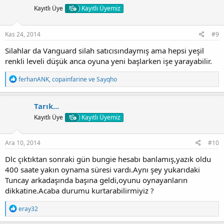
i
Kayıtlı Üye
Kayıtlı Üyemiz
l
e
r
:
Kas 24, 2014
#9
Silahlar da Vanguard silah satıcısındaymış ama hepsi yeşil
renkli leveli düşük anca oyuna yeni başlarken işe yarayabilir.
T
ferhanANK
,
copainfarine
ve
Sayqho
e
p
k
Tarık...
i
Kayıtlı Üye
Kayıtlı Üyemiz
l
e
r
:
Ara 10, 2014
#10
Dlc çıktıktan sonraki gün bungie hesabı banlamış,yazık oldu
400 saate yakın oynama süresi vardı.Aynı şey yukarıdaki
Tuncay arkadaşında başına geldi,oyunu oynayanların
dikkatine.Acaba durumu kurtarabilirmiyiz ?
T
eray32
e
p