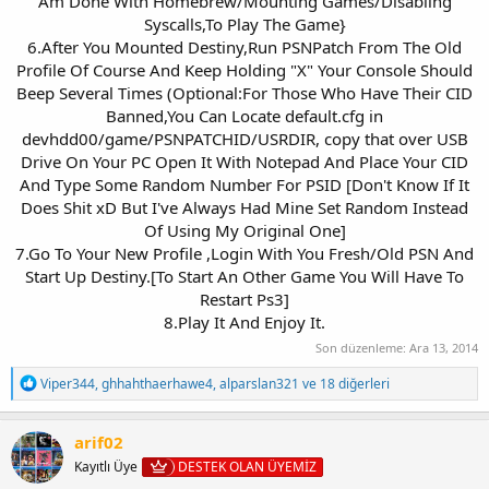
Am Done With Homebrew/Mounting Games/Disabling
Syscalls,To Play The Game}
6.After You Mounted Destiny,Run PSNPatch From The Old
Profile Of Course And Keep Holding "X" Your Console Should
Beep Several Times (Optional:For Those Who Have Their CID
Banned,You Can Locate default.cfg in
devhdd00/game/PSNPATCHID/USRDIR, copy that over USB
Drive On Your PC Open It With Notepad And Place Your CID
And Type Some Random Number For PSID [Don't Know If It
Does Shit xD But I've Always Had Mine Set Random Instead
Of Using My Original One]
7.Go To Your New Profile ,Login With You Fresh/Old PSN And
Start Up Destiny.[To Start An Other Game You Will Have To
Restart Ps3]
8.Play It And Enjoy It.​
Son düzenleme:
Ara 13, 2014
T
Viper344
,
ghhahthaerhawe4
,
alparslan321
ve 18 diğerleri
e
p
k
arif02
i
Kayıtlı Üye
DESTEK OLAN ÜYEMİZ
l
e