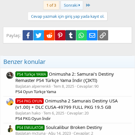
k
Son
1 of 3
Sonraki
i
l
Cevap yazmak için giriş yap yada kayıt ol.
e
r
:
Facebook
Twitter
Reddit
Pinterest
Tumblr
WhatsApp
E-posta
Link
Paylaş:
Benzer konular
Onimusha 2: Samurai's Destiny
PS4 Türkçe YAMA
Remaster PS4 Türkçe Yama İndir (ÇIKTI)
Başlatan alperrenkli
Tem 8, 2025
Cevaplar: 90
PS4 Oyun Türkçe Yama
Onimusha 2 Samurais Destiny USA
PS4 PKG OYUN
(v1.00) + DLC CUSA-49799 FULL PKG 19.5 GB
Başlatan hako
Tem 6, 2025
Cevaplar: 20
PS4 PKG Oyun İndir
Soulcalibur Broken Destiny
PS4 EMULATÖR
Başlatan mctuna
Ağu 14, 2023
Cevaplar: 2