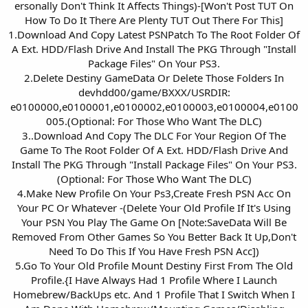
ersonally Don't Think It Affects Things)-[Won't Post TUT On
How To Do It There Are Plenty TUT Out There For This]
1.Download And Copy Latest PSNPatch To The Root Folder Of
A Ext. HDD/Flash Drive And Install The PKG Through "Install
Package Files" On Your PS3.
2.Delete Destiny GameData Or Delete Those Folders In
devhdd00/game/BXXX/USRDIR:
e0100000,e0100001,e0100002,e0100003,e0100004,e0100
005.(Optional: For Those Who Want The DLC)
3..Download And Copy The DLC For Your Region Of The
Game To The Root Folder Of A Ext. HDD/Flash Drive And
Install The PKG Through "Install Package Files" On Your PS3.
(Optional: For Those Who Want The DLC)
4.Make New Profile On Your Ps3,Create Fresh PSN Acc On
Your PC Or Whatever -(Delete Your Old Profile If It's Using
Your PSN You Play The Game On [Note:SaveData Will Be
Removed From Other Games So You Better Back It Up,Don't
Need To Do This If You Have Fresh PSN Acc])
5.Go To Your Old Profile Mount Destiny First From The Old
Profile.{I Have Always Had 1 Profile Where I Launch
Homebrew/BackUps etc. And 1 Profile That I Switch When I