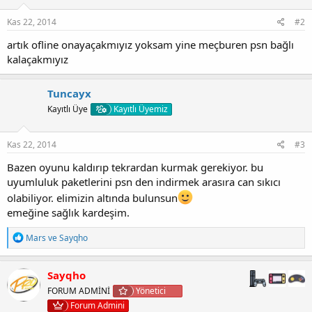
r
:
Kas 22, 2014
#2
artık ofline onayaçakmıyız yoksam yine meçburen psn bağlı
kalaçakmıyız
Tuncayx
Kayıtlı Üye
Kayıtlı Üyemiz
Kas 22, 2014
#3
Bazen oyunu kaldırıp tekrardan kurmak gerekiyor. bu
uyumluluk paketlerini psn den indirmek arasıra can sıkıcı
olabiliyor. elimizin altında bulunsun
emeğine sağlık kardeşim.
T
Mars
ve
Sayqho
e
p
k
Sayqho
i
FORUM ADMİNİ
Yönetici
l
e
Forum Admini