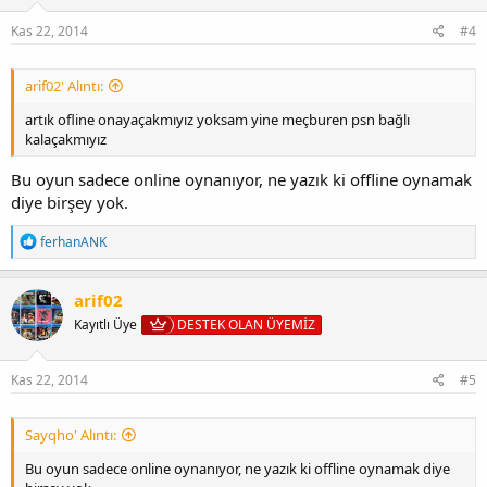
r
:
Kas 22, 2014
#4
arif02' Alıntı:
artık ofline onayaçakmıyız yoksam yine meçburen psn bağlı
kalaçakmıyız
Bu oyun sadece online oynanıyor, ne yazık ki offline oynamak
diye birşey yok.
T
ferhanANK
e
p
k
arif02
i
Kayıtlı Üye
DESTEK OLAN ÜYEMİZ
l
e
r
:
Kas 22, 2014
#5
Sayqho' Alıntı:
Bu oyun sadece online oynanıyor, ne yazık ki offline oynamak diye