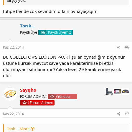
birşey yok.
tühpe bende cok sevindim oflain oynayaçağım
Tarık...
Kayıtlı Üye
Kayıtlı Üyemiz
Kas 22, 2014
#6
Bu COLLECTOR'S EDITION PACK i şu an oynadığımız oyunun
üstüne kursak mevcut save yada karakterimize bi etkisi
olurmu,yani sıfırlanır mı ?Yoksa level 29 karakterime yazık
olur.
Sayqho
FORUM ADMİNİ
Yönetici
Forum Admini
Kas 22, 2014
#7
Tarık...' Alıntı: