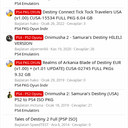
PS4 Emulatörs
Destiny Connect Tick Tock Travelers USA
PS4 PKG OYUN
(v1.00) CUSA-15534 FULL PKG 6.04 GB
Başlatan hako
Ocak 26, 2022
Cevaplar: 3
PS4 PKG Oyun İndir
Onimusha 2 - Samurai's Destiny HİLELİ
PS4 - PS2 Oyunu
VERSİON
Başlatan alperrenkli
Kas 19, 2020
Cevaplar: 26
PS4 Emulatörs
Realms of Arkania Blade of Destiny EUR
PS4 PKG OYUN
(v1.00) + (v1.01 UPDATE) CUSA-02745 FULL PKGs
9.32 GB
Başlatan hako
Ocak 29, 2019
Cevaplar: 0
PS4 PKG Oyun İndir
Onimusha 2: Samurai’s Destiny (USA)
PS4 - PS2 Oyunu
PS2 to PS4 ISO PKG
Başlatan mctuna
Ocak 18, 2019
Cevaplar: 21
PS4 Emulatörs
Tales of Destiny 2 Full [PSP ISO]
Başlatan SpeedTEST
Ara 6, 2014
Cevaplar: 0