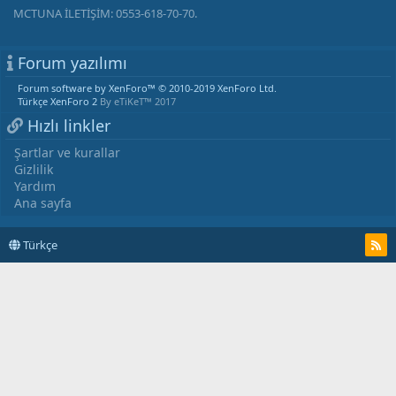
MCTUNA İLETİŞİM: 0553-618-70-70.
Forum yazılımı
Forum software by XenForo™
© 2010-2019 XenForo Ltd.
Türkçe XenForo 2
By eTiKeT™ 2017
Hızlı linkler
Şartlar ve kurallar
Gizlilik
Yardım
Ana sayfa
Türkçe