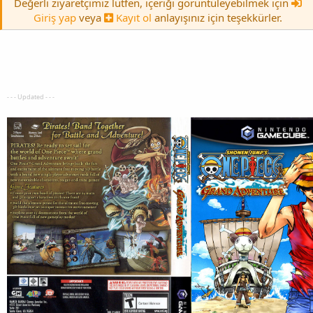
Değerli ziyaretçimiz lütfen, içeriği görüntüleyebilmek için
Giriş yap
veya
Kayıt ol
anlayışınız için teşekkürler.
- - - Updated - - -