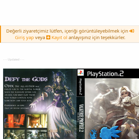
Değerli ziyaretçimiz lütfen, içeriği görüntüleyebilmek için
Giriş yap
veya
Kayıt ol
anlayışınız için teşekkürler.
- - - Updated - - -