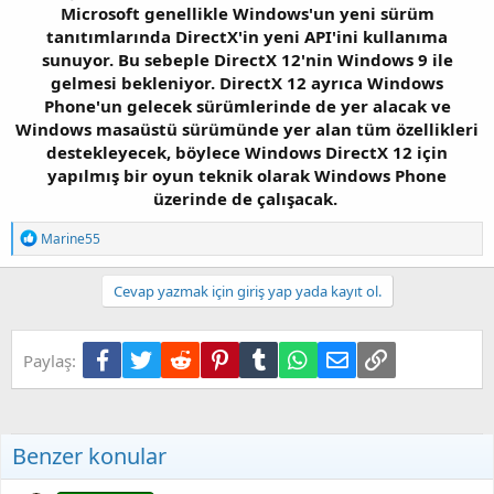
Microsoft genellikle Windows'un yeni sürüm
tanıtımlarında DirectX'in yeni API'ini kullanıma
sunuyor. Bu sebeple DirectX 12'nin Windows 9 ile
gelmesi bekleniyor. DirectX 12 ayrıca Windows
Phone'un gelecek sürümlerinde de yer alacak ve
Windows masaüstü sürümünde yer alan tüm özellikleri
destekleyecek, böylece Windows DirectX 12 için
yapılmış bir oyun teknik olarak Windows Phone
üzerinde de çalışacak.
T
Marine55
e
p
k
Cevap yazmak için giriş yap yada kayıt ol.
i
l
e
Facebook
Twitter
Reddit
Pinterest
Tumblr
WhatsApp
E-posta
Link
Paylaş:
r
:
Benzer konular