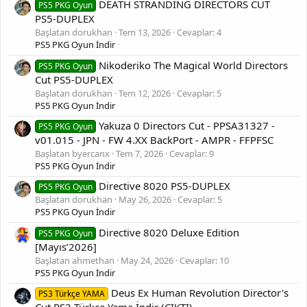
DEATH STRANDING DIRECTORS CUT
PS5 PKG Oyun
PS5-DUPLEX
Başlatan dorukhan
Tem 13, 2026
Cevaplar: 4
PS5 PKG Oyun İndir
Nikoderiko The Magical World Directors
PS5 PKG Oyun
Cut PS5-DUPLEX
Başlatan dorukhan
Tem 12, 2026
Cevaplar: 5
PS5 PKG Oyun İndir
Yakuza 0 Directors Cut - PPSA31327 -
PS5 PKG Oyun
v01.015 - JPN - FW 4.XX BackPort - AMPR - FFPFSC
Başlatan byercanx
Tem 7, 2026
Cevaplar: 9
PS5 PKG Oyun İndir
Directive 8020 PS5-DUPLEX
PS5 PKG Oyun
Başlatan dorukhan
May 26, 2026
Cevaplar: 5
PS5 PKG Oyun İndir
Directive 8020 Deluxe Edition
PS5 PKG Oyun
[Mayıs’2026]
Başlatan ahmethan
May 24, 2026
Cevaplar: 10
PS5 PKG Oyun İndir
Deus Ex Human Revolution Director's
PS3 Türkçe YAMA