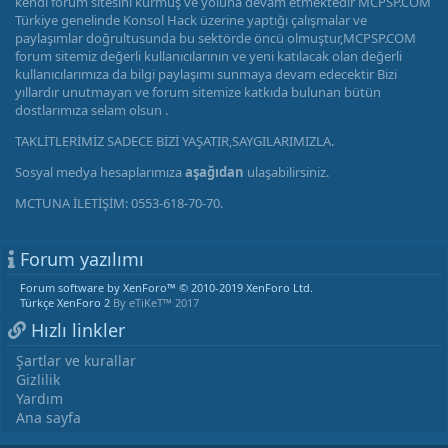
kendi forum sitesini kurmuş ve yoluna devam etmektedir MCPSP.COM
Türkiye genelinde Konsol Hack üzerine yaptığı çalışmalar ve
paylaşımlar doğrultusunda bu sektörde öncü olmuştur,MCPSP.COM
forum sitemiz değerli kullanıcılarının ve yeni katılacak olan değerli
kullanıcılarımıza da bilgi paylaşımı sunmaya devam edecektir Bizi
yıllardır unutmayan ve forum sitemize katkıda bulunan bütün
dostlarımıza selam olsun .
TAKLİTLERİMİZ SADECE BİZİ YAŞATIR,SAYGILARIMIZLA.
Sosyal medya hesaplarımıza
aşağıdan
ulaşabilirsiniz.
MCTUNA İLETİŞİM: 0553-618-70-70.
Forum yazılımı
Forum software by XenForo™
© 2010-2019 XenForo Ltd.
Türkçe XenForo 2
By eTiKeT™ 2017
Hızlı linkler
Şartlar ve kurallar
Gizlilik
Yardım
Ana sayfa