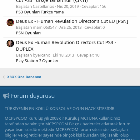
Cut PS3 Türkçe Yama İndir (ÇIKTI)
Başlatan Castellanos
Nis 20, 2019
Cevaplar: 156
PS3 Oyunları Türkçe Yama
Deus Ex - Human Revulation Director's Cut EU [PSN]
Başlatan mami063547
Ara 26, 2013
Cevaplar: 0
PSN Oyunları
Deus Ex Human Revolution Directors Cut PS3 -
DUPLEX
Başlatan byercanx
Eki 18, 2013
Cevaplar: 10
Play Station 3 Oyunları
XBOX One Donanım
Forum duyurusu
TÜRKİYENİN EN KÖKLÜ KONSOL VE OYUN HACK SİTESİDİR
MCPSP.COM Kuruluş yılı 2008'dir Kuruluş MCTUNA kullanıcımız
tarafından yapılmıştır MCPSP.COM Bir çok badereler atlatarak forum
yaşantısını sürdürmektedir MCPSP.COM forum sitesinde paylaşılan
bilgiler ve öğreticiler sayesinde bir çok kişi buradan bilgi sahibi olup