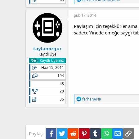
e
p
k
Şub 17, 2014
i
l
Paylaşım için teşekkürler a
e
sadece.Yinede emeğe saygı tabi
r
:
taylanozgur
Kayıtlı Üye
Kayıtlı Üyemiz
Haz 15, 2011
194
48
28
T
36
ferhanANK
e
p
k
i
l
e
Facebook
Twitter
Reddit
Pinterest
Tumblr
WhatsApp
E-posta
Lin
Paylaş:
r
: