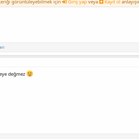
içeriği görüntüleyebilmek için
Giriş yap
veya
Kayıt ol
anlayışı
eri
meye değmez