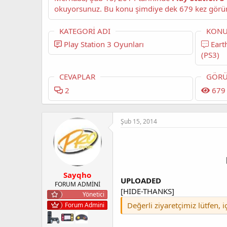
KATEGORI ADI
KONU
Play Station 3 Oyunları
Earth Defense Force 2025 (US)
(PS3)
CEVAPLAR
GÖRÜ
2
679
Şub 15, 2014
Sayqho
UPLOADED
FORUM ADMİNİ
[HIDE-THANKS]
Yönetici
Değerli ziyaretçimiz lütfen, 
Forum Admini