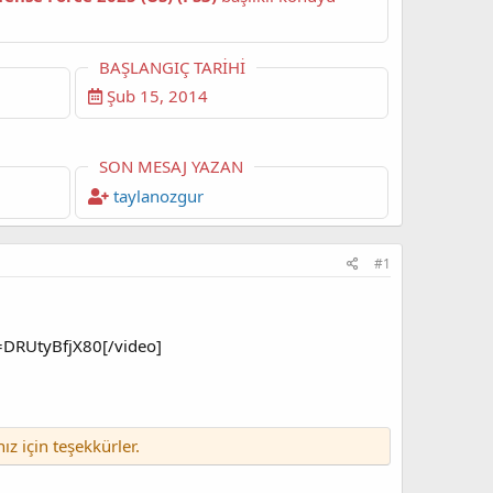
BAŞLANGIÇ TARIHI
Şub 15, 2014
SON MESAJ YAZAN
taylanozgur
#1
DRUtyBfjX80[/video]​
nız için teşekkürler.