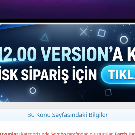
Bu Konu Sayfasındaki Bilgiler
 Oyunları
kategorisinde
Sayqho
tarafından oluşturulan
Earth De