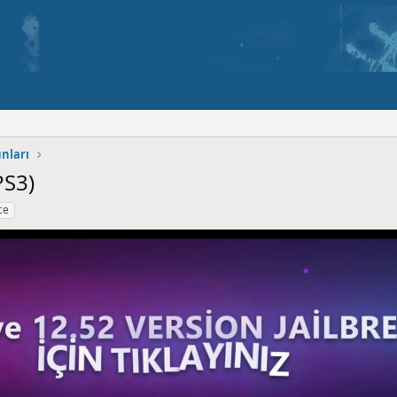
unları
PS3)
ce