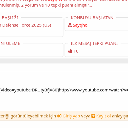
okuyorsunuz. Bu konu şimdiye dek 679 kez görüntülenmiş, 2 yorum ve 10 tepki puanı almıştır...
 BAŞLIĞI
KONBUYU BAŞLATAN
Sayqho
NTÜLEME
İLK MESAJ TEPKI PUANI
10
[video=youtube;DRUtyBfjX80]http://www.youtube.com/watch?v=
içeriği görüntüleyebilmek için
Giriş yap
veya
Kayıt ol
anlayışı