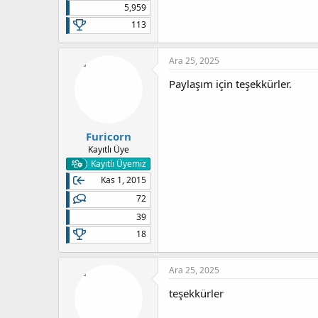
5,959
113
Ara 25, 2025
Paylaşım için teşekkürler.
Furicorn
Kayıtlı Üye
Kayıtlı Üyemiz
Kas 1, 2015
72
39
18
Ara 25, 2025
teşekkürler