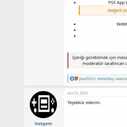
PS5 App 
Değerli zi
WebM
İçeriği görebilmek için mes
moderatör tarafıncan on
T
yusuf3312
,
mimarbey
,
canero
e
p
k
Ara 25, 2025
i
l
Teşekkür ederim.
e
r
:
lostgem