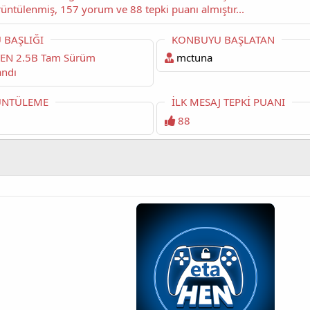
okuyorsunuz. Bu konu şimdiye dek 8,422 kez görüntülenmiş, 157 yorum ve 88 tepki puanı almıştır...
 BAŞLIĞI
KONBUYU BAŞLATAN
mctuna
andı
NTÜLEME
İLK MESAJ TEPKI PUANI
88