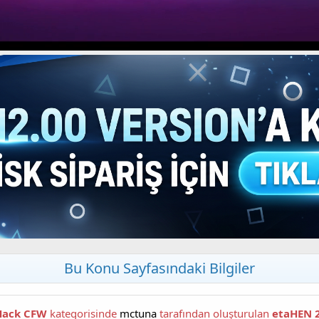
Bu Konu Sayfasındaki Bilgiler
 Hack CFW
kategorisinde
mctuna
tarafından oluşturulan
etaHEN 