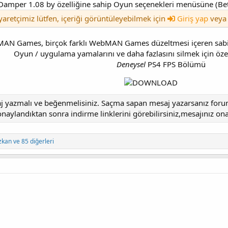
Damper 1.08 by özelliğine sahip Oyun seçenekleri menüsüne (B
yaretçimiz lütfen, içeriği görüntüleyebilmek için
Giriş yap
vey
AN Games, birçok farklı WebMAN Games düzeltmesi içeren sabit 
Oyun / uygulama yamalarını ve daha fazlasını silmek için özel
Deneysel
PS4 FPS Bölümü​
aj yazmalı ve beğenmelisiniz. Saçma sapan mesaj yazarsanız forumd
aylandıktan sonra indirme linklerini görebilirsiniz,mesajınız ona
zkan
ve 85 diğerleri