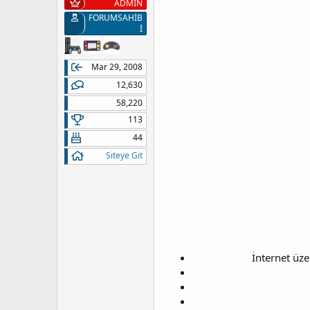
ADMİN
FORUMSAHİB
İ
Mar 29, 2008
12,630
58,220
113
44
Siteye Git
İnternet üz