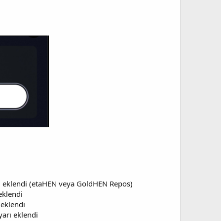
i eklendi (etaHEN veya GoldHEN Repos)​
klendi​
eklendi​
arı eklendi​