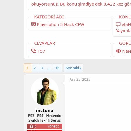
KATEGORI ADI
KONU
Playstation 5 Hack CFW
etaHEN 2.5B Tam Sürüm
Yayıml
CEVAPLAR
GÖRÜ
157
NaN
1
2
3
...
16
Sonraki
Ara 25, 2025
mctuna
PS3 - PS4 - Nintendo
Switch Teknik Servis
Yönetici