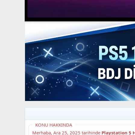
t
i
a
h
n
i
KONU HAKKINDA
Merhaba,
Ara 25, 2025
tarihinde
Playstation 5