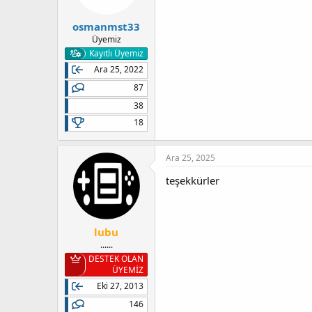
osmanmst33
Üyemiz
Kayıtlı Üyemiz
Ara 25, 2022
87
38
18
Ara 25, 2025
teşekkürler
lubu
......
DESTEK OLAN
ÜYEMİZ
Eki 27, 2013
146