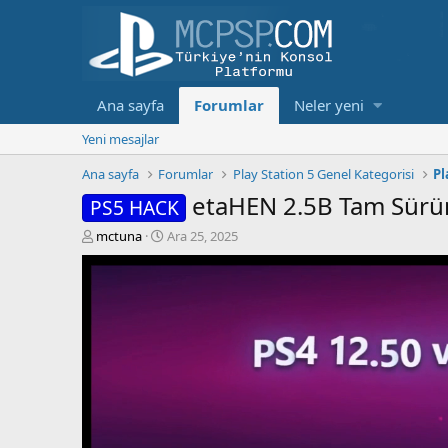
Ana sayfa
Forumlar
Neler yeni
Yeni mesajlar
Ana sayfa
Forumlar
Play Station 5 Genel Kategorisi
Pl
etaHEN 2.5B Tam Sürü
PS5 HACK
K
B
mctuna
Ara 25, 2025
o
a
n
ş
b
l
u
a
y
n
u
g
b
ı
a
ç
ş
t
l
a
a
r