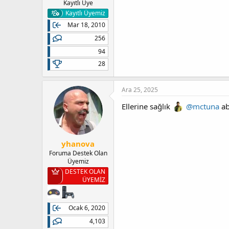
Kayıtlı Üye
Kayıtlı Üyemiz
Mar 18, 2010
256
94
28
Ara 25, 2025
Ellerine sağlık
@mctuna
a
yhanova
Foruma Destek Olan
Üyemiz
DESTEK OLAN
ÜYEMİZ
Ocak 6, 2020
4,103