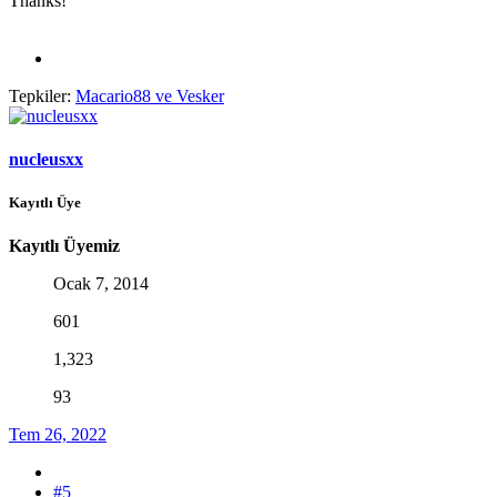
Thanks!
Tepkiler:
Macario88
ve
Vesker
nucleusxx
Kayıtlı Üye
Kayıtlı Üyemiz
Ocak 7, 2014
601
1,323
93
Tem 26, 2022
#5