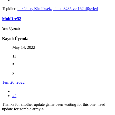
Tepkiler:
luizfelice
,
Kimlikseiz
,
ahmet3435
ve 162 diğerleri
MobDre52
Yeni Üyemiz
Kayıtlı Üyemiz
May 14, 2022
11
5
3
Tem 26, 2022
#2
Thanks for another update game been waiting for this one..need
update for zombie army 4