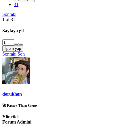
31
Sonraki
1 of 31
Sayfaya git
İşlem yap
Sonraki
Son
dorukhan
🚀 Faster Than Scene
Yönetici
Forum Admini