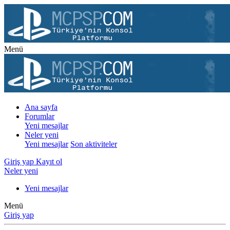
Menü
Ana sayfa
Forumlar
Yeni mesajlar
Neler yeni
Yeni mesajlar
Son aktiviteler
Giriş yap
Kayıt ol
Neler yeni
Yeni mesajlar
Menü
Giriş yap