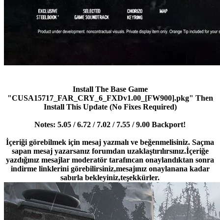
Install The Base Game
"CUSA15717_FAR_CRY_6_FXDv1.00_[FW900].pkg" Then
Install This Update (No Fixes Required)
Notes: 5.05 / 6.72 / 7.02 / 7.55 / 9.00 Backport!
İçeriği görebilmek için mesaj yazmalı ve beğenmelisiniz. Saçma
sapan mesaj yazarsanız forumdan uzaklaştırılırsınız.İçeriğe
yazdığınız mesajlar moderatör tarafıncan onaylandıktan sonra
indirme linklerini görebilirsiniz,mesajınız onaylanana kadar
sabırla bekleyiniz,teşekkürler.