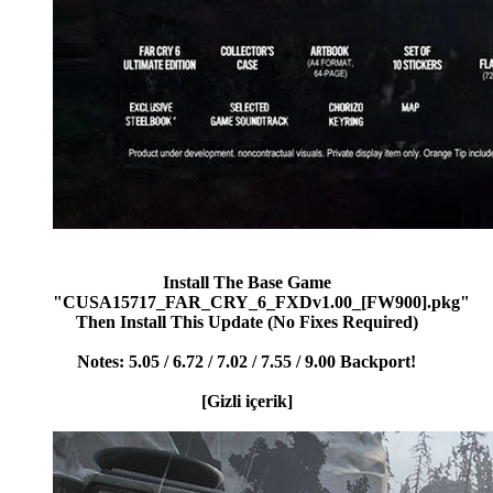
Install The Base Game
"CUSA15717_FAR_CRY_6_FXDv1.00_[FW900].pkg"
Then Install This Update (No Fixes Required)
Notes: 5.05 / 6.72 / 7.02 / 7.55 / 9.00 Backport!
[Gizli içerik]