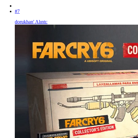
#7
dorukhan' Alıntı: