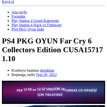
Kayıt ol
Ana sayfa
Forumlar
Play Station 4 Genel Kategorisi
Play Station 4 Hack ve Firmware
PS4 PKG Oyun İndir
PS4 PKG OYUN
Far Cry 6
Collectors Edition CUSA15717
1.10
Konbuyu başlatan
dorukhan
Başlangıç tarihi
Tem 26, 2022