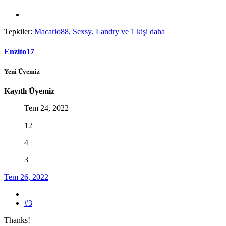
Tepkiler:
Macario88
,
Sexsy
,
Landry
ve 1 kişi daha
Enzito17
Yeni Üyemiz
Kayıtlı Üyemiz
Tem 24, 2022
12
4
3
Tem 26, 2022
#3
Thanks!