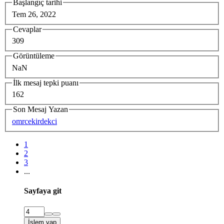
Başlangıç tarihi
Tem 26, 2022
Cevaplar
309
Görüntüleme
NaN
İlk mesaj tepki puanı
162
Son Mesaj Yazan
omrcekirdekci
1
2
3
...
Sayfaya git
İşlem yap