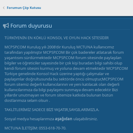
Forumun Çöp Kutusu
Forum duyurusu
TÜRKİYENİN EN KÖKLÜ KONSOL VE OYUN HACK SİTESİDİR
MCPSP.COM Kuruluş yılı 2008'dir Kuruluş MCTUNA kullanıcımız
tarafından yapılmıştır MCPSP.COM Bir çok badereler atlatarak forum
yaşantısını sürdürmektedir MCPSP.COM forum sitesinde paylaşılan
bilgiler ve öğreticiler sayesinde bir çok kişi buradan bilgi sahibi olup
kendi forum sitesini kurmuş ve yoluna devam etmektedir MCPSP.COM
Türkiye genelinde Konsol Hack üzerine yaptığı çalışmalar ve
paylaşımlar doğrultusunda bu sektörde öncü olmuştur,MCPSP.COM
forum sitemiz değerli kullanıcılarının ve yeni katılacak olan değerli
kullanıcılarımıza da bilgi paylaşımı sunmaya devam edecektir Bizi
yıllardır unutmayan ve forum sitemize katkıda bulunan bütün
dostlarımıza selam olsun .
TAKLİTLERİMİZ SADECE BİZİ YAŞATIR,SAYGILARIMIZLA.
Sosyal medya hesaplarımıza
aşağıdan
ulaşabilirsiniz.
MCTUNA İLETİŞİM: 0553-618-70-70.