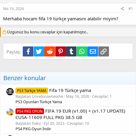
Nis 19, 2026
#1
Merhaba hocam fifa 19 türkçe yamasını alabilir miyim?
Üzgünüz bu konu cevaplar için kapatılmıştır...
Facebook
Twitter
Reddit
Pinterest
Tumblr
WhatsApp
E-posta
Link
Paylaş:
Benzer konular
Fifa 19 Türkçe yama
PS3 Türkçe YAMA
Başlatan Usvebxuwneixhe
May 16, 2026
Cevaplar: 1
PS3 Oyunları Türkçe Yama
FIFA 19 EUR (v1.00) + (v1.17 UPDATE)
PS4 PKG OYUN
CUSA-11609 FULL PKG 38.5 GB
Başlatan hako
Eyl 20, 2023
Cevaplar: 10
PS4 PKG Oyun İndir