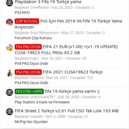
Playstation 3 Fifa 19 Türkçe yama
Başlatan ChiefMami
Haz 23, 2023
Cevaplar: 2
PS3 NFO
Ps3 İçin Pes 2018 Ve Fifa 19 Türkçe Yama
ÇÖP KUTUSU
Arıyorum
Başlatan İnan Bilmiyorum
May 27, 2023
Cevaplar: 2
Forumun Çöp Kutusu
FIFA 21 EUR (v1.00) +(v1.19 UPDATE)
PS4 PKG OYUN
CUSA-19623 FULL PKGs 43.2 GB
Başlatan hako
Mar 29, 2021
Cevaplar: 35
PS4 PKG Oyun İndir
FIFA 2021 CUSA19623 Türkçe
PS4 PKG OYUN
Başlatan mctuna
Mar 24, 2021
Cevaplar: 725
PS4 PKG Oyun İndir
fifa 19 türkçe yama varmı :(
PS3 CFW + APPS
Başlatan unporsuk6767
Şub 28, 2020
Cevaplar: 4
Play Station 3 Hack ve Firmware
FIFA Street 2 Türkçe v2.01 Full CSO Tek Link 193 MB
Başlatan mazide
Tem 4, 2009
Cevaplar: 21
McPsp Iso Oyunları