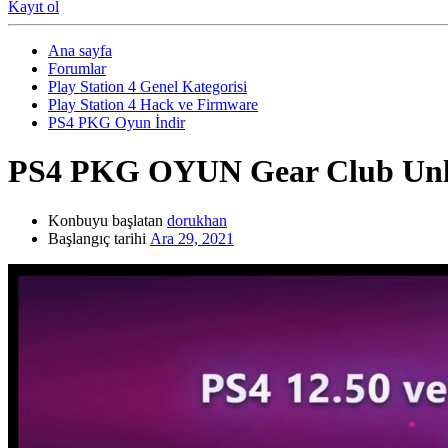
Kayıt ol
Ana sayfa
Forumlar
Play Station 4 Genel Kategorisi
Play Station 4 Hack ve Firmware
PS4 PKG Oyun İndir
PS4 PKG OYUN
Gear Club Unl
Konbuyu başlatan
dorukhan
Başlangıç tarihi
Ara 29, 2021