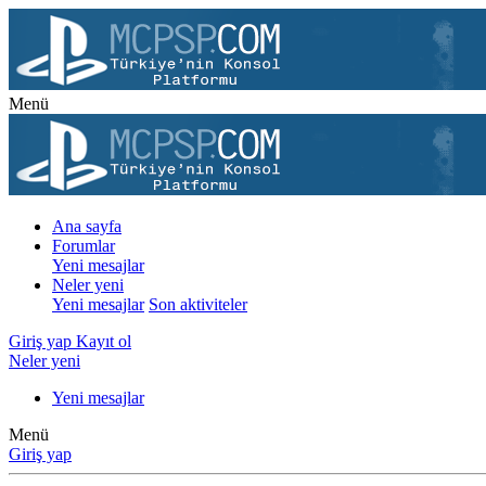
Menü
Ana sayfa
Forumlar
Yeni mesajlar
Neler yeni
Yeni mesajlar
Son aktiviteler
Giriş yap
Kayıt ol
Neler yeni
Yeni mesajlar
Menü
Giriş yap