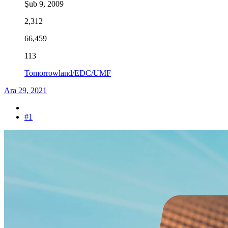
Şub 9, 2009
2,312
66,459
113
Tomorrowland/EDC/UMF
Ara 29, 2021
#1