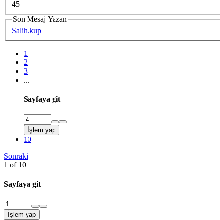
45
Son Mesaj Yazan
Salih.kup
1
2
3
...
Sayfaya git
İşlem yap
10
Sonraki
1 of 10
Sayfaya git
İşlem yap