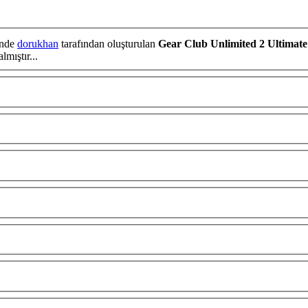
inde
dorukhan
tarafından oluşturulan
Gear Club Unlimited 2 Ultimat
 puanı almıştır...