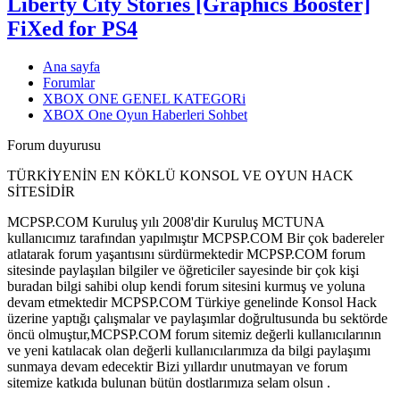
Liberty City Stories [Graphics Booster]
FiXed for PS4
Ana sayfa
Forumlar
XBOX ONE GENEL KATEGORi
XBOX One Oyun Haberleri Sohbet
Forum duyurusu
TÜRKİYENİN EN KÖKLÜ KONSOL VE OYUN HACK
SİTESİDİR
MCPSP.COM Kuruluş yılı 2008'dir Kuruluş MCTUNA
kullanıcımız tarafından yapılmıştır MCPSP.COM Bir çok badereler
atlatarak forum yaşantısını sürdürmektedir MCPSP.COM forum
sitesinde paylaşılan bilgiler ve öğreticiler sayesinde bir çok kişi
buradan bilgi sahibi olup kendi forum sitesini kurmuş ve yoluna
devam etmektedir MCPSP.COM Türkiye genelinde Konsol Hack
üzerine yaptığı çalışmalar ve paylaşımlar doğrultusunda bu sektörde
öncü olmuştur,MCPSP.COM forum sitemiz değerli kullanıcılarının
ve yeni katılacak olan değerli kullanıcılarımıza da bilgi paylaşımı
sunmaya devam edecektir Bizi yıllardır unutmayan ve forum
sitemize katkıda bulunan bütün dostlarımıza selam olsun .