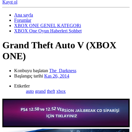
Kayıt ol
Ana sayfa
Forumlar
XBOX ONE GENEL KATEGORi
XBOX One Oyun Haberleri Sohbet
Grand Theft Auto V (XBOX
ONE)
Konbuyu başlatan
The_Darkness
Başlangıç tarihi
Kas 26, 2014
Etiketler
auto
grand
theft
xbox