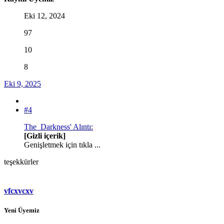
Eki 12, 2024
97
10
8
Eki 9, 2025
#4
The_Darkness' Alıntı:
[Gizli içerik]
Genişletmek için tıkla ...
teşekkürler
vfcxvcxv
Yeni Üyemiz