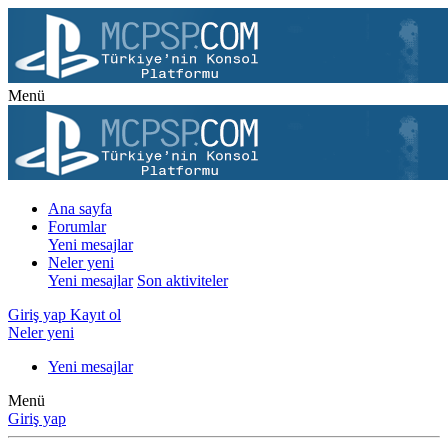
Menü
Ana sayfa
Forumlar
Yeni mesajlar
Neler yeni
Yeni mesajlar
Son aktiviteler
Giriş yap
Kayıt ol
Neler yeni
Yeni mesajlar
Menü
Giriş yap