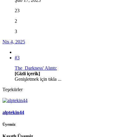
Şub 17, 2025
23
2
3
Nis 4, 2025
#3
The_Darkness' Alıntı:
[Gizli içerik]
Genişletmek için tıkla ...
Teşekürler
alptekin44
Üyemiz
Kayıtlı Üyemiz