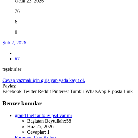
Ocak 23, 2026
76
6
8
Şub 2, 2026
#7
teşekürler
Cevap yazmak için giriş yap yada kayıt ol.
Paylaş:
Facebook
Twitter
Reddit
Pinterest
Tumblr
WhatsApp
E-posta
Link
Benzer konular
grand theft auto ıv ps4 var mı
Başlatan Beytullahx58
Haz 25, 2026
Cevaplar: 1
Forumun Çöp Kutusu