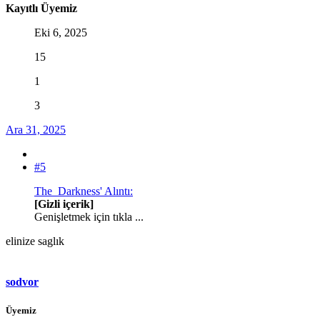
Kayıtlı Üyemiz
Eki 6, 2025
15
1
3
Ara 31, 2025
#5
The_Darkness' Alıntı:
[Gizli içerik]
Genişletmek için tıkla ...
elinize saglık
sodvor
Üyemiz