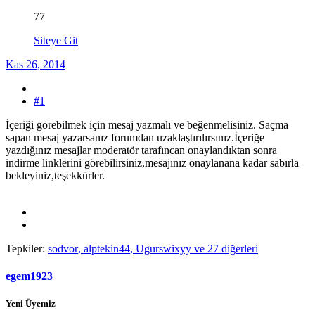
77
Siteye Git
Kas 26, 2014
#1
İçeriği görebilmek için mesaj yazmalı ve beğenmelisiniz. Saçma
sapan mesaj yazarsanız forumdan uzaklaştırılırsınız.İçeriğe
yazdığınız mesajlar moderatör tarafıncan onaylandıktan sonra
indirme linklerini görebilirsiniz,mesajınız onaylanana kadar sabırla
bekleyiniz,teşekkürler.
Tepkiler:
sodvor
,
alptekin44
,
Ugurswixyy
ve 27 diğerleri
egem1923
Yeni Üyemiz