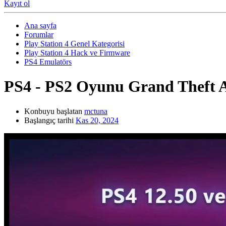
Kayıt ol
Ana sayfa
Forumlar
Play Station 4 Genel Kategorisi
Play Station 4 Hack ve Firmware
PS4 Emulatörs
PS4 - PS2 Oyunu
Grand Theft A
Konbuyu başlatan
mctuna
Başlangıç tarihi
Kas 20, 2024