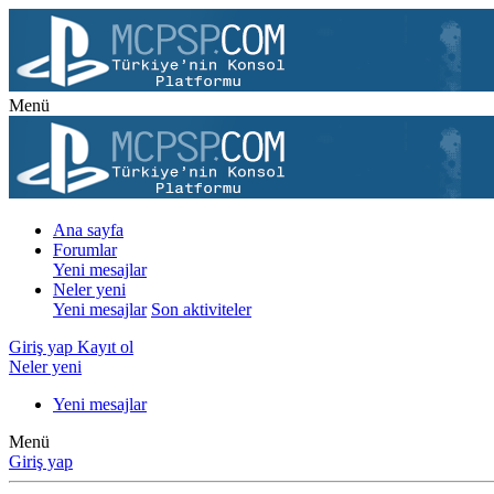
Menü
Ana sayfa
Forumlar
Yeni mesajlar
Neler yeni
Yeni mesajlar
Son aktiviteler
Giriş yap
Kayıt ol
Neler yeni
Yeni mesajlar
Menü
Giriş yap