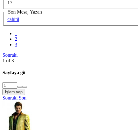
17
Son Mesaj Yazan
cahitil
1
2
3
Sonraki
1 of 3
Sayfaya git
İşlem yap
Sonraki
Son