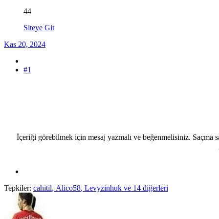
44
Siteye Git
Kas 20, 2024
#1
İçeriği görebilmek için mesaj yazmalı ve beğenmelisiniz. Saçma sa
Tepkiler:
cahitil
,
Alico58
,
Levyzinhuk
ve 14 diğerleri