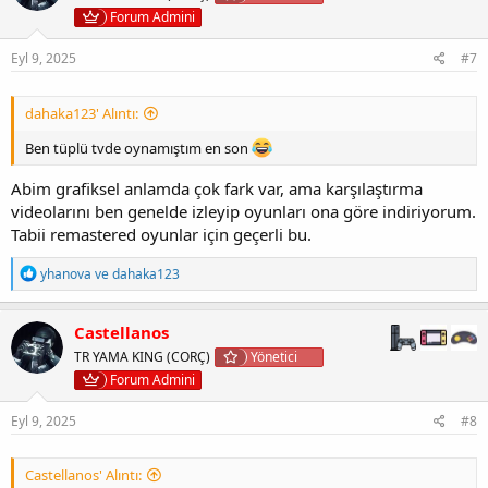
e
Forum Admini
r
:
Eyl 9, 2025
#7
dahaka123' Alıntı:
Ben tüplü tvde oynamıştım en son
Abim grafiksel anlamda çok fark var, ama karşılaştırma
videolarını ben genelde izleyip oyunları ona göre indiriyorum.
Tabii remastered oyunlar için geçerli bu.
T
yhanova
ve
dahaka123
e
p
k
Castellanos
i
TR YAMA KING (CORÇ)
Yönetici
l
e
Forum Admini
r
:
Eyl 9, 2025
#8
Castellanos' Alıntı: