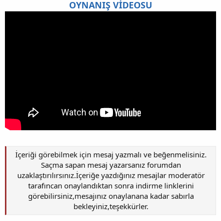
OYNANIŞ VİDEOSU
İçeriği görebilmek için mesaj yazmalı ve beğenmelisiniz.
Saçma sapan mesaj yazarsanız forumdan
uzaklaştırılırsınız.İçeriğe yazdığınız mesajlar moderatör
tarafıncan onaylandıktan sonra indirme linklerini
görebilirsiniz,mesajınız onaylanana kadar sabırla
bekleyiniz,teşekkürler.