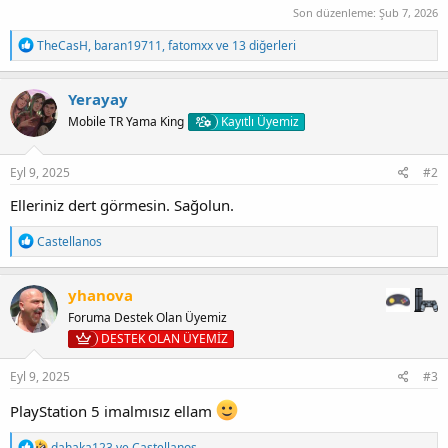
Son düzenleme:
Şub 7, 2026
T
TheCasH
,
baran19711
,
fatomxx
ve 13 diğerleri
e
p
k
Yerayay
i
Mobile TR Yama King
Kayıtlı Üyemiz
l
e
r
:
Eyl 9, 2025
#2
Elleriniz dert görmesin. Sağolun.
T
Castellanos
e
p
k
yhanova
i
Foruma Destek Olan Üyemiz
l
e
DESTEK OLAN ÜYEMİZ
r
:
Eyl 9, 2025
#3
PlayStation 5 imalmısız ellam
T
dahaka123
ve
Castellanos