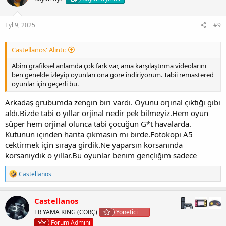
e
r
:
Eyl 9, 2025
#9
Castellanos' Alıntı:
Abim grafiksel anlamda çok fark var, ama karşılaştırma videolarını
ben genelde izleyip oyunları ona göre indiriyorum. Tabii remastered
oyunlar için geçerli bu.
Arkadaş grubumda zengin biri vardı. Oyunu orjinal çıktığı gibi
aldı.Bizde tabi o yıllar orjinal nedir pek bilmeyiz.Hem oyun
süper hem orjinal olunca tabi çocuğun G*t havalarda.
Kutunun içinden harita çıkmasın mı birde.Fotokopi A5
cektirmek için sıraya girdik.Ne yaparsın korsanında
korsaniydik o yillar.Bu oyunlar benim gençliğim sadece
T
Castellanos
e
p
k
Castellanos
i
TR YAMA KING (CORÇ)
Yönetici
l
e
Forum Admini