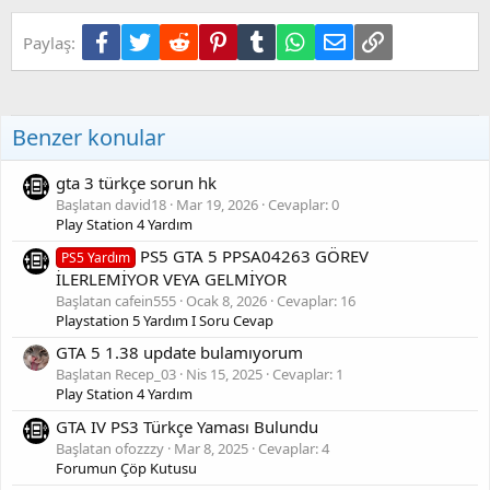
r
:
Facebook
Twitter
Reddit
Pinterest
Tumblr
WhatsApp
E-posta
Link
Paylaş:
Benzer konular
gta 3 türkçe sorun hk
Başlatan david18
Mar 19, 2026
Cevaplar: 0
Play Station 4 Yardım
PS5 GTA 5 PPSA04263 GÖREV
PS5 Yardım
İLERLEMİYOR VEYA GELMİYOR
Başlatan cafein555
Ocak 8, 2026
Cevaplar: 16
Playstation 5 Yardım I Soru Cevap
GTA 5 1.38 update bulamıyorum
Başlatan Recep_03
Nis 15, 2025
Cevaplar: 1
Play Station 4 Yardım
GTA IV PS3 Türkçe Yaması Bulundu
Başlatan ofozzzy
Mar 8, 2025
Cevaplar: 4
Forumun Çöp Kutusu