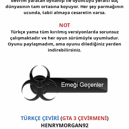
devrim yaratan oynanışı ile oyuncuyu yeraltı suç
dünyasının tam ortasına koyuyor. Her şey parmağının
ucunda, tabii almaya cesaretin varsa.
NOT
Türkçe yama tüm kırılmış versiyonlarda sorunsuz
çalışmaktadır ve her oyun sürümüyle uyumludur.
Oyunu paylaşmadım, ama oyunu dilediğiniz yerden
indirebilirsiniz.
TÜRKÇE ÇEVİRİ
(
GTA 3 ÇEVİRMENİ
)
HENRYMORGAN92