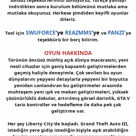
sonsuz teşekkürlerimizi sunuyoruz. Türkçe yamayı
indirdikten sonra kurulum bölümünü mutlaka ama
mutlaka okuyunuz. Herkese şimdiden keyifli oyunlar
dileriz.
SWUFORCE
'ye
REAZMMS
'ye
PANZI'
Tool için
ve
ye
teşekkürü bir borç bilirim.
OYUN HAKKINDA
Türünün öncüsü müthiş açık dünya macerasını, yeni
nesil cihazlar için geniş kapsamlı geliştirmelerden
geçmiş haliyle deneyimle. Çok sevilen bu oyun
dünyalarını yepyeni detaylarla yepyeni bir boyutta
yeniden canlandıran bu geliştirmeler arasında
muhteşem yeni ışık ve mekan geliştirmeleri, yüksek
çözünürlüklü dokular, artırılmış görsel derinlik, GTA V
tarzı kontroller ve hedefleme ile daha pek çok
geliştirme var.
Her şey Liberty City'de başladı. Grand Theft Auto III,
istediğin yere gidip istediğin kişiyle aşık atabildiğin