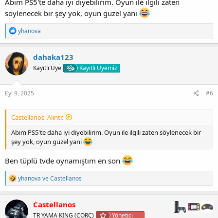
Abim PS5'te daha iyi diyebilirim. Oyun ile ilgili zaten
söylenecek bir şey yok, oyun güzel yani
T
yhanova
e
p
k
dahaka123
i
Kayıtlı Üye
Kayıtlı Üyemiz
l
e
r
:
Eyl 9, 2025
#6
Castellanos' Alıntı:
Abim PS5'te daha iyi diyebilirim. Oyun ile ilgili zaten söylenecek bir
şey yok, oyun güzel yani
Ben tüplü tvde oynamıştım en son
T
yhanova
ve
Castellanos
e
p
k
Castellanos
i
TR YAMA KING (CORÇ)
Yönetici
l