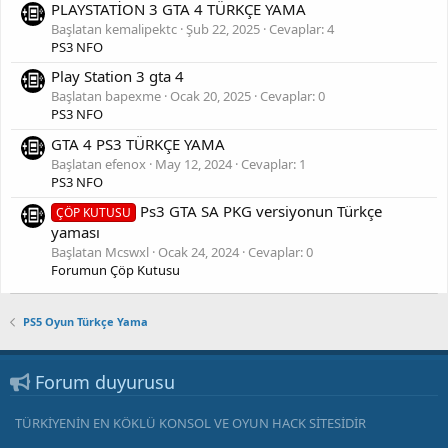
PLAYSTATİON 3 GTA 4 TÜRKÇE YAMA
Başlatan kemalipektc
Şub 22, 2025
Cevaplar: 4
PS3 NFO
Play Station 3 gta 4
Başlatan bapexme
Ocak 20, 2025
Cevaplar: 0
PS3 NFO
GTA 4 PS3 TÜRKÇE YAMA
Başlatan efenox
May 12, 2024
Cevaplar: 1
PS3 NFO
Ps3 GTA SA PKG versiyonun Türkçe
ÇÖP KUTUSU
yaması
Başlatan Mcswxl
Ocak 24, 2024
Cevaplar: 0
Forumun Çöp Kutusu
PS5 Oyun Türkçe Yama
Forum duyurusu
TÜRKİYENİN EN KÖKLÜ KONSOL VE OYUN HACK SİTESİDİR