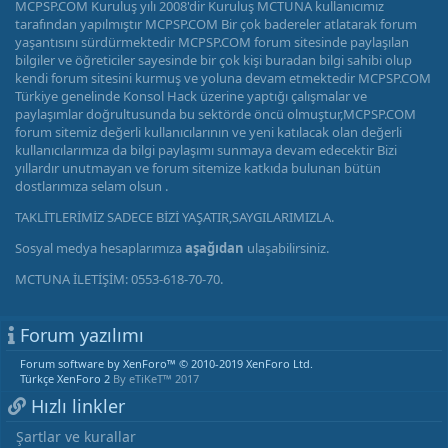
MCPSP.COM Kuruluş yılı 2008'dir Kuruluş MCTUNA kullanıcımız
tarafından yapılmıştır MCPSP.COM Bir çok badereler atlatarak forum
yaşantısını sürdürmektedir MCPSP.COM forum sitesinde paylaşılan
bilgiler ve öğreticiler sayesinde bir çok kişi buradan bilgi sahibi olup
kendi forum sitesini kurmuş ve yoluna devam etmektedir MCPSP.COM
Türkiye genelinde Konsol Hack üzerine yaptığı çalışmalar ve
paylaşımlar doğrultusunda bu sektörde öncü olmuştur,MCPSP.COM
forum sitemiz değerli kullanıcılarının ve yeni katılacak olan değerli
kullanıcılarımıza da bilgi paylaşımı sunmaya devam edecektir Bizi
yıllardır unutmayan ve forum sitemize katkıda bulunan bütün
dostlarımıza selam olsun .
TAKLİTLERİMİZ SADECE BİZİ YAŞATIR,SAYGILARIMIZLA.
Sosyal medya hesaplarımıza
aşağıdan
ulaşabilirsiniz.
MCTUNA İLETİŞİM: 0553-618-70-70.
Forum yazılımı
Forum software by XenForo™
© 2010-2019 XenForo Ltd.
Türkçe XenForo 2
By eTiKeT™ 2017
Hızlı linkler
Şartlar ve kurallar