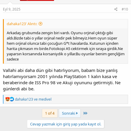
r
:
Eyl 9, 2025
#10
dahaka123' Alıntı:
Arkadaş grubumda zengin biri vardı. Oyunu orjinal çıktığı gibi
aldı.Bizde tabi o yıllar orjinal nedir pek bilmeyiz.Hem oyun süper
hem orjinal olunca tabi çocuğun G*t havalarda. Kutunun içinden
harita çıkmasın mı birde.Fotokopi A5 cektirmek için sıraya girdik.Ne
yaparsın korsanında korsaniydik o yillar.Bu oyunlar benim gençliğim
sadece
Vallahi abi daha dün gibi hatırlıyorum, babam bize yanlış
hatırlamıyorsam 2001 yılında PlayStation 1 kalın kasa ve
beraberinde de ISS Pro 98 ve Akuji oyununu getirmişti. Ne
günlerdi abi be.
T
dahaka123
ve
medivel
e
p
k
Son
1 of 4
Sonraki
i
l
Cevap yazmak için giriş yap yada kayıt ol.
e