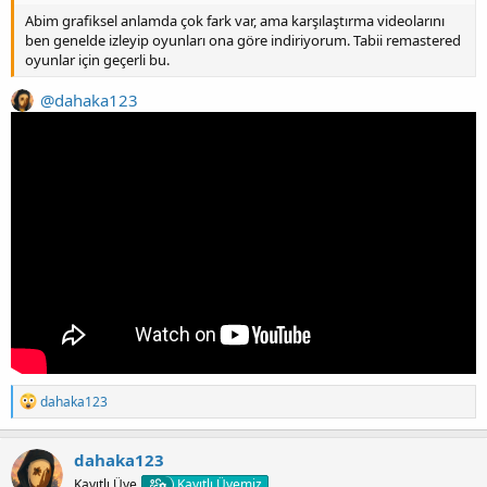
Abim grafiksel anlamda çok fark var, ama karşılaştırma videolarını
ben genelde izleyip oyunları ona göre indiriyorum. Tabii remastered
oyunlar için geçerli bu.
@dahaka123
T
dahaka123
e
p
k
dahaka123
i
Kayıtlı Üye
Kayıtlı Üyemiz
l