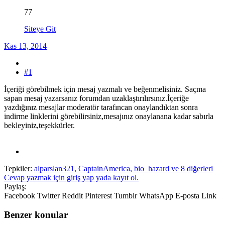
77
Siteye Git
Kas 13, 2014
#1
İçeriği görebilmek için mesaj yazmalı ve beğenmelisiniz. Saçma
sapan mesaj yazarsanız forumdan uzaklaştırılırsınız.İçeriğe
yazdığınız mesajlar moderatör tarafıncan onaylandıktan sonra
indirme linklerini görebilirsiniz,mesajınız onaylanana kadar sabırla
bekleyiniz,teşekkürler.
Tepkiler:
alparslan321
,
CaptainAmerica
,
bio_hazard
ve 8 diğerleri
Cevap yazmak için giriş yap yada kayıt ol.
Paylaş:
Facebook
Twitter
Reddit
Pinterest
Tumblr
WhatsApp
E-posta
Link
Benzer konular