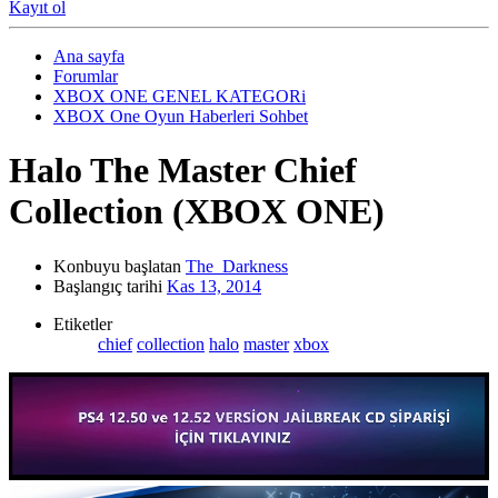
Kayıt ol
Ana sayfa
Forumlar
XBOX ONE GENEL KATEGORi
XBOX One Oyun Haberleri Sohbet
Halo The Master Chief
Collection (XBOX ONE)
Konbuyu başlatan
The_Darkness
Başlangıç tarihi
Kas 13, 2014
Etiketler
chief
collection
halo
master
xbox