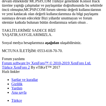
devam etmektedir MCPSP.COM Türkiye genelinde Konsol Hack
üzerine yaptığı çalışmalar ve paylaşımlar doğrultusunda bu sektörde
öncü olmuştur,MCPSP.COM forum sitemiz değerli kullanıcılarının
ve yeni katılacak olan değerli kullanıcılarımıza da bilgi paylaşımı
sunmaya devam edecektir Bizi yıllardır unutmayan ve forum
sitemize katkıda bulunan bütün dostlarımıza selam olsun .
TAKLİTLERİMİZ SADECE BİZİ
YAŞATIR,SAYGILARIMIZLA.
Sosyal medya hesaplarımıza
aşağıdan
ulaşabilirsiniz.
MCTUNA İLETİŞİM: 0553-618-70-70.
Forum yazılımı
Forum software by XenForo™
© 2010-2019 XenForo Ltd.
Türkçe XenForo 2
By eTiKeT™ 2017
Hızlı linkler
Şartlar ve kurallar
Gizlilik
Yardım
Ana sayfa
Türkçe