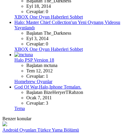
Başlatan The_Darkness
Eyl 18, 2014
Cevaplar: 0
XBOX One Oyun Haberleri Sohbet
Halo: Master Chief Collection'un Yeni Oynanış Videosu
Yayınlandı
Başlatan The_Darkness
Eyl 3, 2014
Cevaplar: 0
XBOX One Oyun Haberleri Sohbet
Halo PSP Version 18
Başlatan mctuna
Tem 12, 2012
Cevaplar: 1
Homebrew Oyunlar
God Of War,Halo,Iphone Temaları.
Başlatan BizeHeryerTRabzon
Ocak 7, 2011
Cevaplar: 3
Tema
Benzer konular
Android Oyunları Türkçe Yama Bölümü