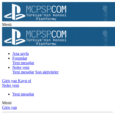
Menü
Ana sayfa
Forumlar
Yeni mesajlar
Neler yeni
Yeni mesajlar
Son aktiviteler
Giriş yap
Kayıt ol
Neler yeni
Yeni mesajlar
Menü
Giriş yap