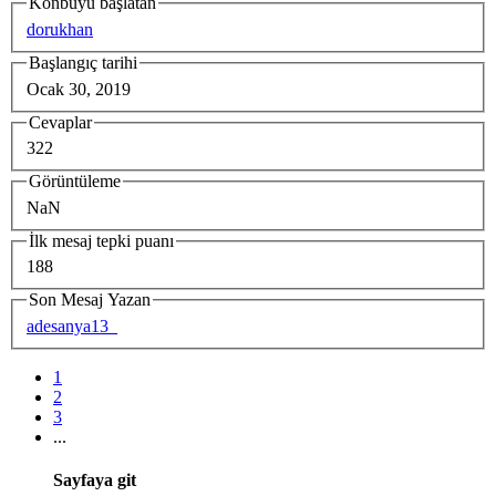
Konbuyu başlatan
dorukhan
Başlangıç tarihi
Ocak 30, 2019
Cevaplar
322
Görüntüleme
NaN
İlk mesaj tepki puanı
188
Son Mesaj Yazan
adesanya13_
1
2
3
...
Sayfaya git