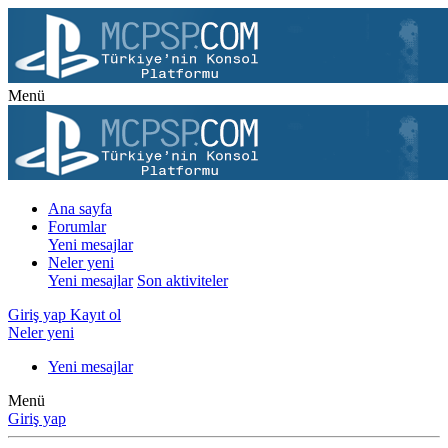
Menü
Ana sayfa
Forumlar
Yeni mesajlar
Neler yeni
Yeni mesajlar
Son aktiviteler
Giriş yap
Kayıt ol
Neler yeni
Yeni mesajlar
Menü
Giriş yap