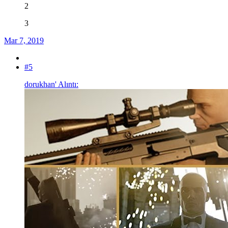
2
3
Mar 7, 2019
#5
dorukhan' Alıntı: