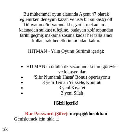
Bu mükemmel oyun alanında Agent 47 olarak
eğlenirken deneyim kazan ve usta bir suikastçi ol!
Dünyanın dört yanındaki egzotik mekanlarda,
katanadan suikast tüfeğine, patlayan golf topundan
tarihi geçmiş makarna sosuna kadar her tarla aracı
kullanarak hedeflerini ortadan kaldır.
HITMAN - Yılın Oyunu Sürümü içeriği:
HITMAN'in ödüllü ilk sezonundaki tüm görevler
ve lokasyonlar
'Sıfır Numaralı Hasta' Bonus operasyonu
3 yeni Temalı Yükseliş Kontratı
3 yeni Kıyafet
3 yeni Silah
[Gizli içerik]
Rar Password (Şifre):
mcpsp@dorukhan
Genişletmek için tıkla ...
tsk