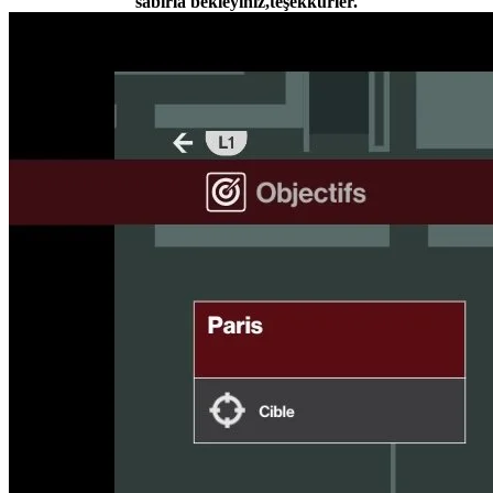
sabırla bekleyiniz,teşekkürler.