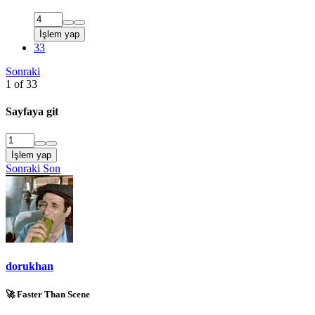
İşlem yap
33
Sonraki
1 of 33
Sayfaya git
İşlem yap
Sonraki
Son
dorukhan
🚀 Faster Than Scene