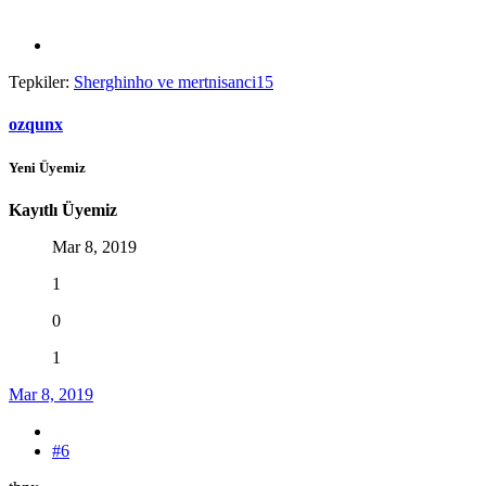
Tepkiler:
Sherghinho
ve
mertnisanci15
ozqunx
Yeni Üyemiz
Kayıtlı Üyemiz
Mar 8, 2019
1
0
1
Mar 8, 2019
#6