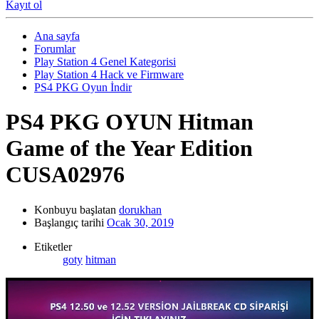
Kayıt ol
Ana sayfa
Forumlar
Play Station 4 Genel Kategorisi
Play Station 4 Hack ve Firmware
PS4 PKG Oyun İndir
PS4 PKG OYUN
Hitman
Game of the Year Edition
CUSA02976
Konbuyu başlatan
dorukhan
Başlangıç tarihi
Ocak 30, 2019
Etiketler
goty
hitman