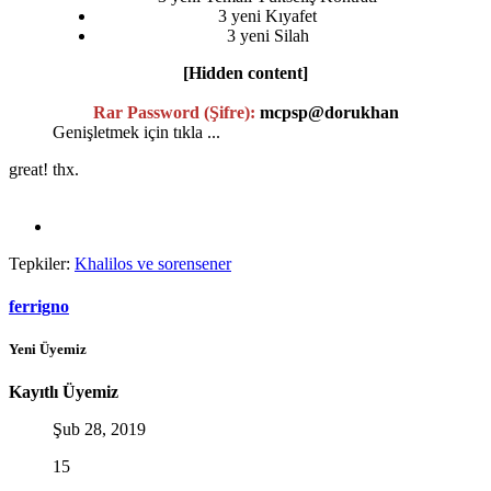
3 yeni Kıyafet
3 yeni Silah
[Hidden content]
Rar Password (Şifre):
mcpsp@dorukhan
Genişletmek için tıkla ...
great! thx.
Tepkiler:
Khalilos
ve
sorensener
ferrigno
Yeni Üyemiz
Kayıtlı Üyemiz
Şub 28, 2019
15