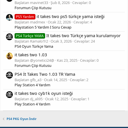
Başlatan mavinet33
Şub 8, 2026
Cevaplar: 0
Forumun Çöp Kutusu
it takes two ps5 türkçe yama isteği
PS5 Yardım
Başlatan madmex
Ocak 22, 2026
Cevaplar: 4
Playstation 5 Yardım I Soru Cevap
It takes two Türkçe yama kurulamıyor
PS4 Türkçe YAMA
Başlatan RamaloTr2
Ocak 3, 2026
Cevaplar: 24
PS4 Oyun Türkçe Yama
it takes two 1.03
Başlatan @yonetici24@
Kas 23, 2025
Cevaplar: 0
Forumun Çöp Kutusu
PS4 İt Takes Two 1.03 TR Yama
Başlatan gfb_a3
Ocak 14, 2025
Cevaplar: 2
Play Station 4 Yardım
it takes two cyb1k oyun isteği
Başlatan dj_ali95
Ocak 12, 2025
Cevaplar: 1
Play Station 4 Yardım
PS4 PKG Oyun İndir