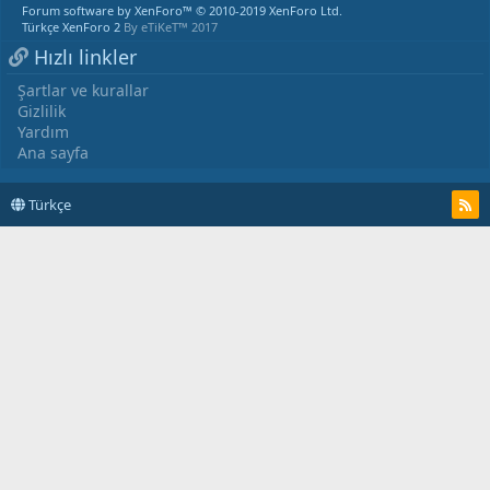
Forum software by XenForo™
© 2010-2019 XenForo Ltd.
Türkçe XenForo 2
By eTiKeT™ 2017
Hızlı linkler
Şartlar ve kurallar
Gizlilik
Yardım
Ana sayfa
Türkçe