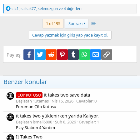
T
ctc1
,
salsak77
,
selimozgun
ve 4 diğerleri
e
p
k
Son
1 of 195
Sonraki
i
l
Cevap yazmak için giriş yap yada kayıt ol.
e
r
:
Facebook
Twitter
Reddit
Pinterest
Tumblr
WhatsApp
E-posta
Link
Paylaş:
Benzer konular
it takes two save data
ÇÖP KUTUSU
Başlatan 13tamas
Nis 15, 2026
Cevaplar: 0
Forumun Çöp Kutusu
it takes two yüklenirken yarida Kaliyor.
Başlatan ismail6800
Şub 8, 2026
Cevaplar: 1
Play Station 4 Yardım
It Takes Two