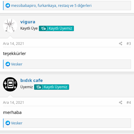
T
messibabapiro
,
furkankaya
,
restaq
ve 5 diğerleri
e
p
k
vigura
i
Kayıtlı Üye
Kayıtlı Üyemiz
l
e
r
:
Ara 14, 2021
#3
teşekkürler
T
Vesker
e
p
k
bıdık cafe
i
Üyemiz
Kayıtlı Üyemiz
l
e
r
:
Ara 14, 2021
#4
merhaba
T
Vesker
e
p