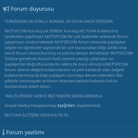
Forum duyurusu
TÜRKİYENİN EN KÖKLÜ KONSOL VE OYUN HACK SİTESİDİR
MCPSP.COM Kuruluş yılı 2008'dir Kuruluş MCTUNA kullanıcımız
tarafından yapılmıştır MCPSP.COM Bir çok badereler atlatarak forum
yaşantısını sürdürmektedir MCPSP.COM forum sitesinde paylaşılan
bilgiler ve öğreticiler sayesinde bir çok kişi buradan bilgi sahibi olup
kendi forum sitesini kurmuş ve yoluna devam etmektedir MCPSP.COM
Türkiye genelinde Konsol Hack üzerine yaptığı çalışmalar ve
paylaşımlar doğrultusunda bu sektörde öncü olmuştur,MCPSP.COM
forum sitemiz değerli kullanıcılarının ve yeni katılacak olan değerli
kullanıcılarımıza da bilgi paylaşımı sunmaya devam edecektir Bizi
yıllardır unutmayan ve forum sitemize katkıda bulunan bütün
dostlarımıza selam olsun .
TAKLİTLERİMİZ SADECE BİZİ YAŞATIR,SAYGILARIMIZLA.
Sosyal medya hesaplarımıza
aşağıdan
ulaşabilirsiniz.
MCTUNA İLETİŞİM: 0553-618-70-70.
Forum yazılımı