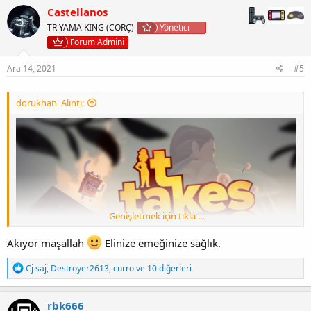
k
Castellanos
i
TR YAMA KING (CORÇ)
Yönetici
l
e
Forum Admini
r
:
Ara 14, 2021
#5
dorukhan' Alıntı:
Genişletmek için tıkla ...
Akıyor maşallah
Elinize emeğinize sağlık.
T
Cj saj
,
Destroyer2613
,
curro
ve 10 diğerleri
e
p
k
rbk666