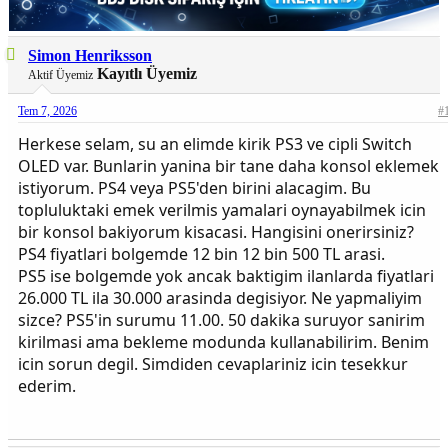
Simon Henriksson
Kayıtlı Üyemiz
Aktif Üyemiz
Tem 7, 2026
#
Herkese selam, su an elimde kirik PS3 ve cipli Switch
OLED var. Bunlarin yanina bir tane daha konsol eklemek
istiyorum. PS4 veya PS5'den birini alacagim. Bu
topluluktaki emek verilmis yamalari oynayabilmek icin
bir konsol bakiyorum kisacasi. Hangisini onerirsiniz?
PS4 fiyatlari bolgemde 12 bin 12 bin 500 TL arasi.
PS5 ise bolgemde yok ancak baktigim ilanlarda fiyatlari
26.000 TL ila 30.000 arasinda degisiyor. Ne yapmaliyim
sizce? PS5'in surumu 11.00. 50 dakika suruyor sanirim
kirilmasi ama bekleme modunda kullanabilirim. Benim
icin sorun degil. Simdiden cevaplariniz icin tesekkur
ederim.