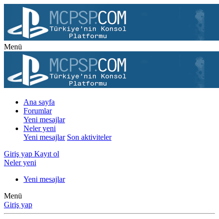
Menü
Ana sayfa
Forumlar
Yeni mesajlar
Neler yeni
Yeni mesajlar
Son aktiviteler
Giriş yap
Kayıt ol
Neler yeni
Yeni mesajlar
Menü
Giriş yap