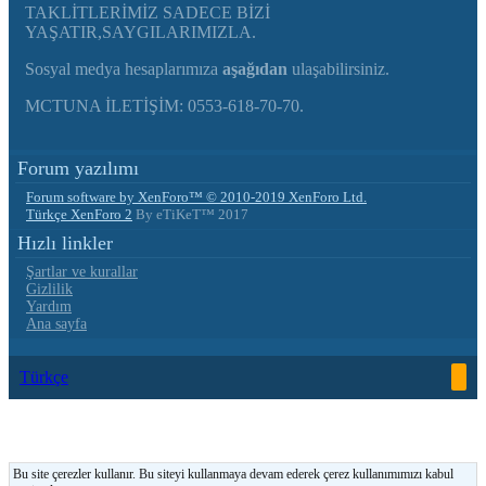
TAKLİTLERİMİZ SADECE BİZİ
YAŞATIR,SAYGILARIMIZLA.
Sosyal medya hesaplarımıza
aşağıdan
ulaşabilirsiniz.
MCTUNA İLETİŞİM: 0553-618-70-70.
Forum yazılımı
Forum software by XenForo™
© 2010-2019 XenForo Ltd.
Türkçe XenForo 2
By eTiKeT™ 2017
Hızlı linkler
Şartlar ve kurallar
Gizlilik
Yardım
Ana sayfa
Türkçe
Bu site çerezler kullanır. Bu siteyi kullanmaya devam ederek çerez kullanımımızı kabul