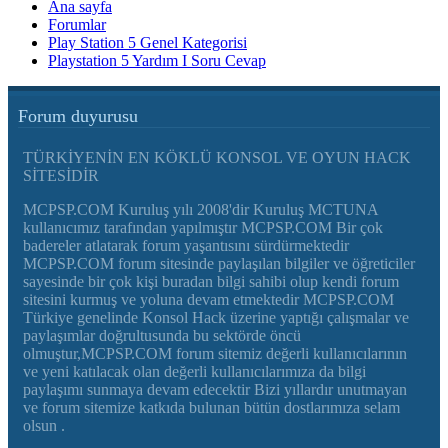
Ana sayfa
Forumlar
Play Station 5 Genel Kategorisi
Playstation 5 Yardım I Soru Cevap
Forum duyurusu
TÜRKİYENİN EN KÖKLÜ KONSOL VE OYUN HACK
SİTESİDİR
MCPSP.COM Kuruluş yılı 2008'dir Kuruluş MCTUNA
kullanıcımız tarafından yapılmıştır MCPSP.COM Bir çok
badereler atlatarak forum yaşantısını sürdürmektedir
MCPSP.COM forum sitesinde paylaşılan bilgiler ve öğreticiler
sayesinde bir çok kişi buradan bilgi sahibi olup kendi forum
sitesini kurmuş ve yoluna devam etmektedir MCPSP.COM
Türkiye genelinde Konsol Hack üzerine yaptığı çalışmalar ve
paylaşımlar doğrultusunda bu sektörde öncü
olmuştur,MCPSP.COM forum sitemiz değerli kullanıcılarının
ve yeni katılacak olan değerli kullanıcılarımıza da bilgi
paylaşımı sunmaya devam edecektir Bizi yıllardır unutmayan
ve forum sitemize katkıda bulunan bütün dostlarımıza selam
olsun .