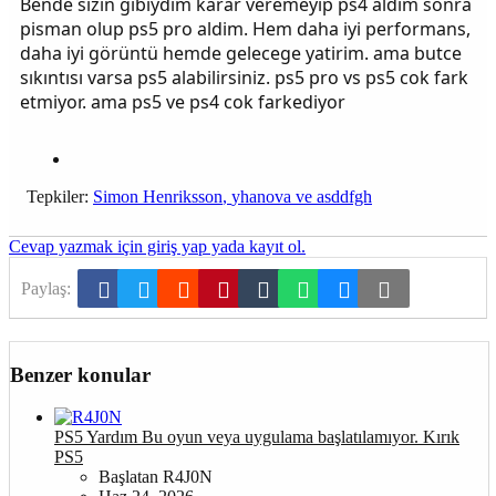
Bende sizin gibiydim karar veremeyip ps4 aldim sonra
pisman olup ps5 pro aldim. Hem daha iyi performans,
daha iyi görüntü hemde gelecege yatirim. ama butce
sıkıntısı varsa ps5 alabilirsiniz. ps5 pro vs ps5 cok fark
etmiyor. ama ps5 ve ps4 cok farkediyor
Tepkiler:
Simon Henriksson
,
yhanova
ve
asddfgh
Cevap yazmak için giriş yap yada kayıt ol.
Facebook
Twitter
Reddit
Pinterest
Tumblr
WhatsApp
E-posta
Link
Paylaş:
Benzer konular
PS5 Yardım
Bu oyun veya uygulama başlatılamıyor. Kırık
PS5
Başlatan R4J0N