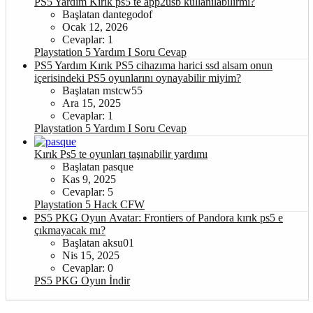
PS5 Yardım
Kırık ps5 te app2usb kullanılabilirmi?
Başlatan dantegodof
Ocak 12, 2026
Cevaplar: 1
Playstation 5 Yardım I Soru Cevap
PS5 Yardım
Kırık PS5 cihazıma harici ssd alsam onun
içerisindeki PS5 oyunlarını oynayabilir miyim?
Başlatan mstcw55
Ara 15, 2025
Cevaplar: 1
Playstation 5 Yardım I Soru Cevap
Kırık Ps5 te oyunları taşınabilir yardımı
Başlatan pasque
Kas 9, 2025
Cevaplar: 5
Playstation 5 Hack CFW
PS5 PKG Oyun
Avatar: Frontiers of Pandora kırık ps5 e
çıkmayacak mı?
Başlatan aksu01
Nis 15, 2025
Cevaplar: 0
PS5 PKG Oyun İndir