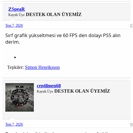
ZSpeaR
DESTEK OLAN ÜYEMİZ
Kayıtlı Üye
Tem 7, 2026
#
Sırf grafik yükseltmesi ve 60 FPS den dolayı PS5 alın
derim.
Tepkiler:
Simon Henriksson
centilmen68
DESTEK OLAN ÜYEMİZ
Kayıtlı Üye
Tem 7, 2026
#