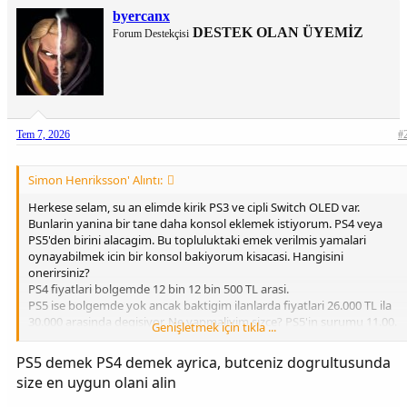
byercanx
DESTEK OLAN ÜYEMİZ
Forum Destekçisi
Tem 7, 2026
#
Simon Henriksson' Alıntı:
Herkese selam, su an elimde kirik PS3 ve cipli Switch OLED var.
Bunlarin yanina bir tane daha konsol eklemek istiyorum. PS4 veya
PS5'den birini alacagim. Bu topluluktaki emek verilmis yamalari
oynayabilmek icin bir konsol bakiyorum kisacasi. Hangisini
onerirsiniz?
PS4 fiyatlari bolgemde 12 bin 12 bin 500 TL arasi.
PS5 ise bolgemde yok ancak baktigim ilanlarda fiyatlari 26.000 TL ila
30.000 arasinda degisiyor. Ne yapmaliyim sizce? PS5'in surumu 11.00.
Genişletmek için tıkla ...
50 dakika suruyor sanirim kirilmasi ama bekleme modunda
kullanabilirim. Benim icin sorun degil. Simdiden cevaplariniz icin
PS5 demek PS4 demek ayrica, butceniz dogrultusunda
tesekkur ederim.
size en uygun olani alin