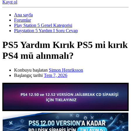
Kayıt ol
Ana sayfa
Forumlar
Play Station 5 Genel Kategorisi
Playstation 5 Yardım I Soru Cevap
PS5 Yardım
Kırık PS5 mi kırık
PS4 mü alınmalı?
Konbuyu başlatan
Simon Henriksson
Başlangıç tarihi
Tem 7, 2026