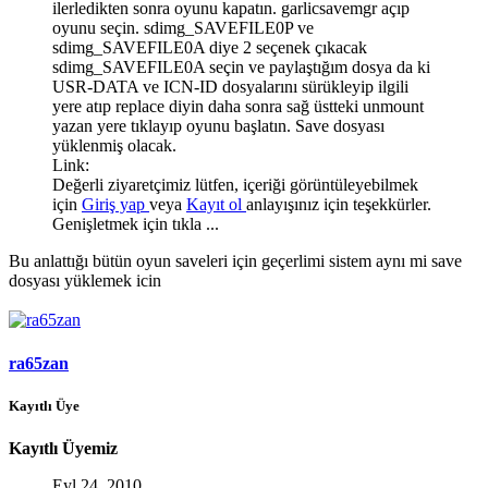
ilerledikten sonra oyunu kapatın. garlicsavemgr açıp
oyunu seçin. sdimg_SAVEFILE0P ve
sdimg_SAVEFILE0A diye 2 seçenek çıkacak
sdimg_SAVEFILE0A seçin ve paylaştığım dosya da ki
USR-DATA ve ICN-ID dosyalarını sürükleyip ilgili
yere atıp replace diyin daha sonra sağ üstteki unmount
yazan yere tıklayıp oyunu başlatın. Save dosyası
yüklenmiş olacak.
Link:
Değerli ziyaretçimiz lütfen, içeriği görüntüleyebilmek
için
Giriş yap
veya
Kayıt ol
anlayışınız için teşekkürler.
Genişletmek için tıkla ...
Bu anlattığı bütün oyun saveleri için geçerlimi sistem aynı mi save
dosyası yüklemek icin
ra65zan
Kayıtlı Üye
Kayıtlı Üyemiz
Eyl 24, 2010