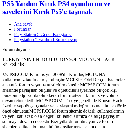
PS5 Yardım
Kırık PS4 oyunlarını ve
savelerini Kırık Ps5'e taşımak
Ana sayfa
Forumlar
Play Station 5 Genel Kategorisi
Playstation 5 Yardım I Soru Cevap
Forum duyurusu
TÜRKİYENİN EN KÖKLÜ KONSOL VE OYUN HACK
SİTESİDİR
MCPSP.COM Kuruluş yılı 2008'dir Kuruluş MCTUNA
kullanıcımız tarafından yapılmıştır MCPSP.COM Bir çok badereler
atlatarak forum yaşantısını sürdürmektedir MCPSP.COM forum
sitesinde paylaşılan bilgiler ve öğreticiler sayesinde bir çok kişi
buradan bilgi sahibi olup kendi forum sitesini kurmuş ve yoluna
devam etmektedir MCPSP.COM Türkiye genelinde Konsol Hack
üzerine yaptığı çalışmalar ve paylaşımlar doğrultusunda bu sektörde
öncü olmuştur,MCPSP.COM forum sitemiz değerli kullanıcılarının
ve yeni katılacak olan değerli kullanıcılarımıza da bilgi paylaşımı
sunmaya devam edecektir Bizi yıllardır unutmayan ve forum
sitemize katkıda bulunan bütün dostlarımıza selam olsun .