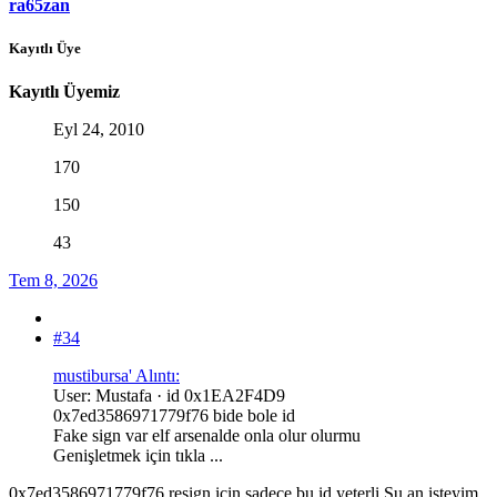
ra65zan
Kayıtlı Üye
Kayıtlı Üyemiz
Eyl 24, 2010
170
150
43
Tem 8, 2026
#34
mustibursa' Alıntı:
User: Mustafa · id 0x1EA2F4D9
0x7ed3586971779f76 bide bole id
Fake sign var elf arsenalde onla olur olurmu
Genişletmek için tıkla ...
0x7ed3586971779f76 resign için sadece bu id yeterli.Şu an işteyim