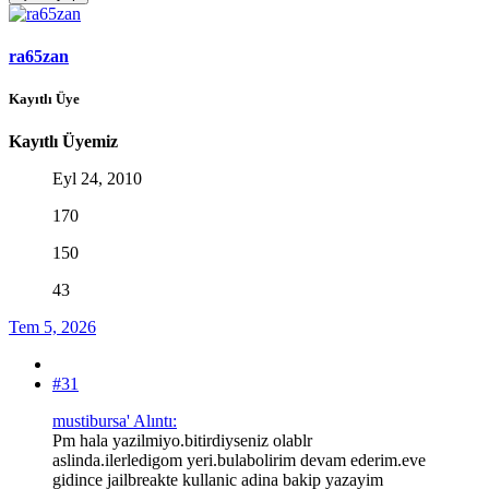
ra65zan
Kayıtlı Üye
Kayıtlı Üyemiz
Eyl 24, 2010
170
150
43
Tem 5, 2026
#31
mustibursa' Alıntı:
Pm hala yazilmiyo.bitirdiyseniz olablr
aslinda.ilerledigom yeri.bulabolirim devam ederim.eve
gidince jailbreakte kullanic adina bakip yazayim