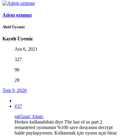
Adem oztımur
Aktif Üyemiz
Kayıtlı Üyemiz
Ara 6, 2021
327
96
28
Tem 9, 2026
#37
ra65zan' Alıntı:
Herkes kullanabilsin diye The last of us part 2
remastered oyununun %100 save dosyasını decrypt
halde paylaşıyorum. Kullanmak için oyunu açın biraz