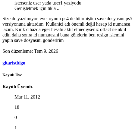
isterseniz user yada user1 yaziyodu
Genişletmek için tıkla ...
Size de yazılmıyor. evet oyunu ps4 de bitirmiştim save dosyasını ps5
versiyonuna aktardım. Kullanici adı önemli değil hesap id numarası
lazım. Kirik cihazda eğer hesabı aktif etmediyseniz offact ile aktif
edin daha sonra id numarasıni bana gönderin ben resign islemini
yapın save dosyasını gonderirim
Son düzenleme:
Tem 9, 2026
gitaristbigo
Kayıtlı Üye
Kayıtlı Üyemiz
Mar 11, 2012
18
0
1