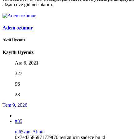
akşam eve gidince atarım.
Adem oztımur
Aktif Üyemiz
Kayıtlı Üyemiz
Ara 6, 2021
327
96
28
Tem 9, 2026
#35
ra65zan' Alıntı:
0x7ed3586971779f76 resign için sadece bu id