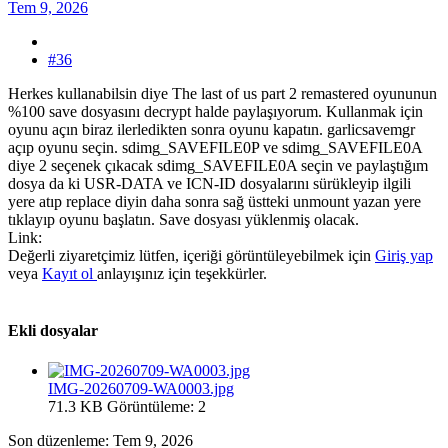
Tem 9, 2026
#36
Herkes kullanabilsin diye The last of us part 2 remastered oyununun
%100 save dosyasını decrypt halde paylaşıyorum. Kullanmak için
oyunu açın biraz ilerledikten sonra oyunu kapatın. garlicsavemgr
açıp oyunu seçin. sdimg_SAVEFILE0P ve sdimg_SAVEFILE0A
diye 2 seçenek çıkacak sdimg_SAVEFILE0A seçin ve paylaştığım
dosya da ki USR-DATA ve ICN-ID dosyalarını sürükleyip ilgili
yere atıp replace diyin daha sonra sağ üstteki unmount yazan yere
tıklayıp oyunu başlatın. Save dosyası yüklenmiş olacak.
Link:
Değerli ziyaretçimiz lütfen, içeriği görüntüleyebilmek için
Giriş yap
veya
Kayıt ol
anlayışınız için teşekkürler.
Ekli dosyalar
IMG-20260709-WA0003.jpg
71.3 KB
Görüntüleme: 2
Son düzenleme:
Tem 9, 2026