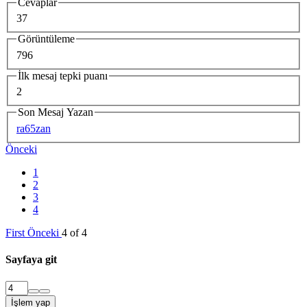
Cevaplar
37
Görüntüleme
796
İlk mesaj tepki puanı
2
Son Mesaj Yazan
ra65zan
Önceki
1
2
3
4
First
Önceki
4 of 4
Sayfaya git
İşlem yap