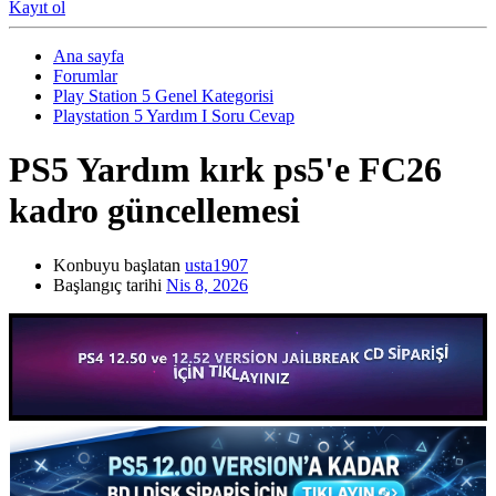
Kayıt ol
Ana sayfa
Forumlar
Play Station 5 Genel Kategorisi
Playstation 5 Yardım I Soru Cevap
PS5 Yardım
kırk ps5'e FC26
kadro güncellemesi
Konbuyu başlatan
usta1907
Başlangıç tarihi
Nis 8, 2026