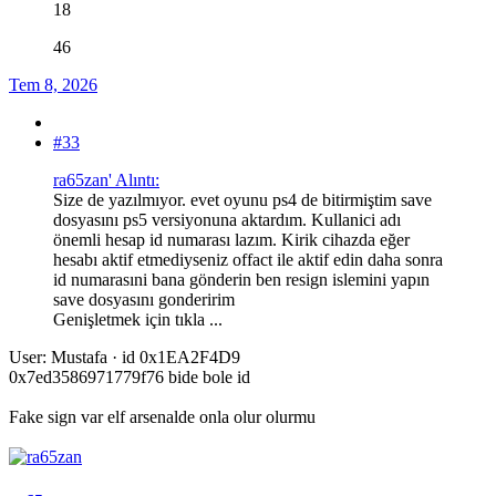
18
46
Tem 8, 2026
#33
ra65zan' Alıntı:
Size de yazılmıyor. evet oyunu ps4 de bitirmiştim save
dosyasını ps5 versiyonuna aktardım. Kullanici adı
önemli hesap id numarası lazım. Kirik cihazda eğer
hesabı aktif etmediyseniz offact ile aktif edin daha sonra
id numarasıni bana gönderin ben resign islemini yapın
save dosyasını gonderirim
Genişletmek için tıkla ...
User: Mustafa · id 0x1EA2F4D9
0x7ed3586971779f76 bide bole id
Fake sign var elf arsenalde onla olur olurmu