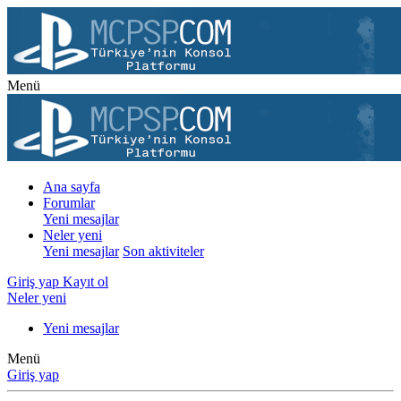
Menü
Ana sayfa
Forumlar
Yeni mesajlar
Neler yeni
Yeni mesajlar
Son aktiviteler
Giriş yap
Kayıt ol
Neler yeni
Yeni mesajlar
Menü
Giriş yap