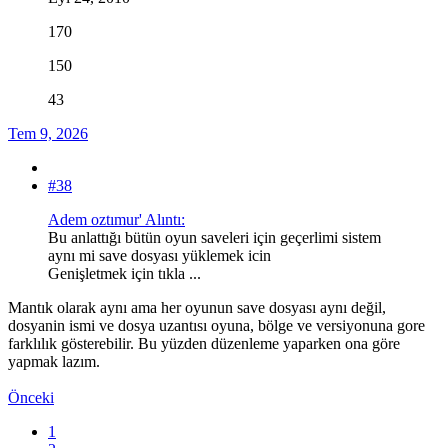
170
150
43
Tem 9, 2026
#38
Adem oztımur' Alıntı:
Bu anlattığı bütün oyun saveleri için geçerlimi sistem
aynı mi save dosyası yüklemek icin
Genişletmek için tıkla ...
Mantık olarak aynı ama her oyunun save dosyası aynı değil,
dosyanin ismi ve dosya uzantısı oyuna, bölge ve versiyonuna gore
farklılık gösterebilir. Bu yüzden düzenleme yaparken ona göre
yapmak lazım.
Önceki
1