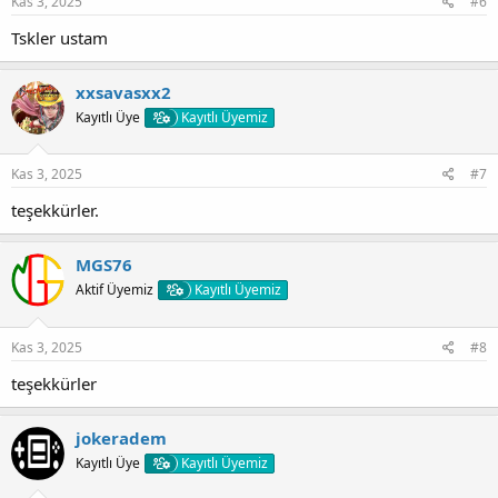
Kas 3, 2025
#6
[Gizli içerik]
Tskler ustam
FULL ROMS PACK
[Gizli içerik]
xxsavasxx2
FUL CHD ROMS PACK
Kayıtlı Üye
Kayıtlı Üyemiz
[Gizli içerik]
Kas 3, 2025
#7
teşekkürler.
MGS76
Aktif Üyemiz
Kayıtlı Üyemiz
Kas 3, 2025
#8
teşekkürler
jokeradem
Kayıtlı Üye
Kayıtlı Üyemiz