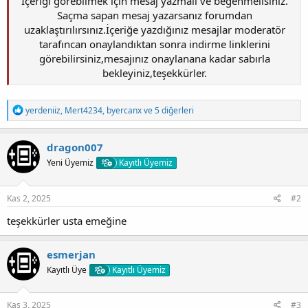
İçeriği görebilmek için mesaj yazmalı ve beğenmelisiniz.
Saçma sapan mesaj yazarsanız forumdan
uzaklaştırılırsınız.İçeriğe yazdığınız mesajlar moderatör
tarafıncan onaylandıktan sonra indirme linklerini
görebilirsiniz,mesajınız onaylanana kadar sabırla
bekleyiniz,teşekkürler.
T
yerdeniiz
,
Mert4234
,
byercanx
ve 5 diğerleri
e
p
k
dragon007
i
Yeni Üyemiz
Kayıtlı Üyemiz
l
e
r
:
Kas 2, 2025
#2
teşekkürler usta emeğine
esmerjan
Kayıtlı Üye
Kayıtlı Üyemiz
Kas 3, 2025
#3