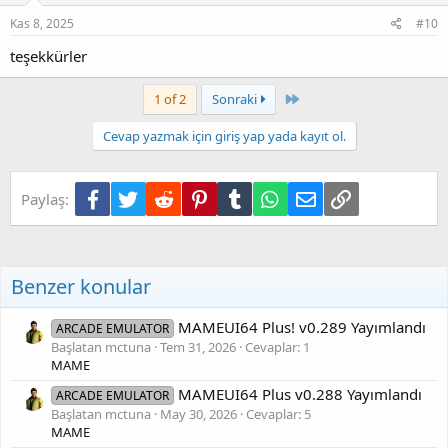
Kas 8, 2025
#10
FUL CHD ROMS PACK
[Gizli içerik]
teşekkürler
Son
1 of 2
Sonraki
Cevap yazmak için giriş yap yada kayıt ol.
Facebook
Twitter
Reddit
Pinterest
Tumblr
WhatsApp
E-posta
Link
Paylaş:
Benzer konular
MAMEUI64 Plus! v0.289 Yayımlandı
ARCADE EMULATOR
Başlatan mctuna
Tem 31, 2026
Cevaplar: 1
MAME
MAMEUI64 Plus v0.288 Yayımlandı
ARCADE EMULATOR
Başlatan mctuna
May 30, 2026
Cevaplar: 5
MAME