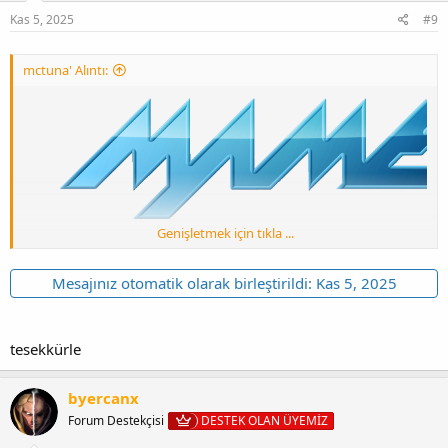
Kas 5, 2025
#9
mctuna' Alıntı:
Genişletmek için tıkla ...
Mesajınız otomatik olarak birleştirildi:
Kas 5, 2025
[Gizli içerik]
tesekkürle
YENİLİKLER
[Gizli içerik]
byercanx
Forum Destekçisi
DESTEK OLAN ÜYEMİZ
FULL ROMS PACK
[Gizli içerik]