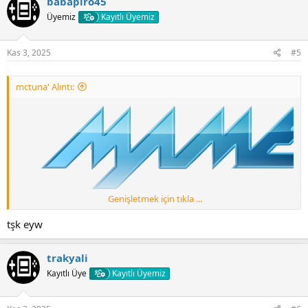
babapiro45
[Gizli içerik]
Üyemiz
Kayıtlı Üyemiz
YENİLİKLER
Kas 3, 2025
#5
[Gizli içerik]
FULL ROMS PACK
mctuna' Alıntı:
[Gizli içerik]
FUL CHD ROMS PACK
[Gizli içerik]
Genişletmek için tıkla ...
tşk eyw
trakyali
[Gizli içerik]
Kayıtlı Üye
Kayıtlı Üyemiz
YENİLİKLER