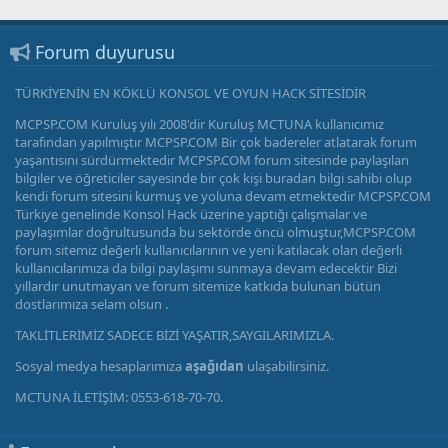
Forum duyurusu
TÜRKİYENİN EN KÖKLÜ KONSOL VE OYUN HACK SİTESİDİR
MCPSP.COM Kuruluş yılı 2008'dir Kuruluş MCTUNA kullanıcımız
tarafından yapılmıştır MCPSP.COM Bir çok badereler atlatarak forum
yaşantısını sürdürmektedir MCPSP.COM forum sitesinde paylaşılan
bilgiler ve öğreticiler sayesinde bir çok kişi buradan bilgi sahibi olup
kendi forum sitesini kurmuş ve yoluna devam etmektedir MCPSP.COM
Türkiye genelinde Konsol Hack üzerine yaptığı çalışmalar ve
paylaşımlar doğrultusunda bu sektörde öncü olmuştur,MCPSP.COM
forum sitemiz değerli kullanıcılarının ve yeni katılacak olan değerli
kullanıcılarımıza da bilgi paylaşımı sunmaya devam edecektir Bizi
yıllardır unutmayan ve forum sitemize katkıda bulunan bütün
dostlarımıza selam olsun .
TAKLİTLERİMİZ SADECE BİZİ YAŞATIR,SAYGILARIMIZLA.
Sosyal medya hesaplarımıza
aşağıdan
ulaşabilirsiniz.
MCTUNA İLETİŞİM: 0553-618-70-70.