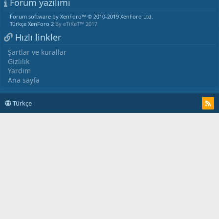
Forum yazılımı
Forum software by XenForo™
© 2010-2019 XenForo Ltd.
Türkçe XenForo 2
By eTiKeT™ 2017
Hızlı linkler
Şartlar ve kurallar
Gizlilik
Yardım
Ana sayfa
Türkçe