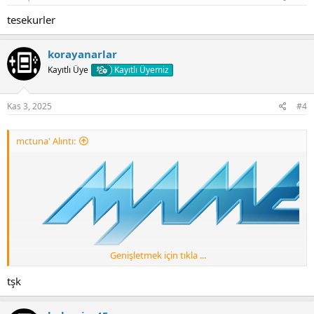
tesekurler
korayanarlar
Kayıtlı Üye
Kayıtlı Üyemiz
Kas 3, 2025
#4
mctuna' Alıntı:
Genişletmek için tıkla ...
tşk