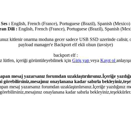
Ses :
English, French (France), Portuguese (Brazil), Spanish (Mexico)
an Dili :
English, French (France), Portuguese (Brazil), Spanish (Mex
olunuz kitlenir onarma moduna gecer sadece USB SSD uzerinde calisir, o
payload manager'e Backport elf ekli olsun (tavsiye)
backport elf :
z lütfen, içeriği görüntüleyebilmek için
Giriş yap
veya
Kayıt ol
anlayışı
 sapan mesaj yazarsanız forumdan uzaklaştırılırsınız.İçeriğe yazdı
ni görebilirsiniz,mesajınız onaylanana kadar sabırla bekleyiniz,teş
pan mesaj yazarsanız forumdan uzaklaştırılırsınız.İçeriğe yazdığınız me
görebilirsiniz,mesajınız onaylanana kadar sabırla bekleyiniz,teşekkürler