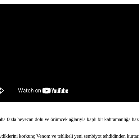
a fazla heyecan dolu ve örümcek ağlarıyla kaplı bir kahramanlığa hazı
sevdiklerini korkunç Venom ve tehlikeli yeni sembiyot tehdidinden kurt