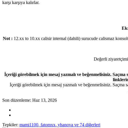
karşı karşıya kalırlar.
Ekr
Not :
12.xx to 10.xx calisir internal (dahili) surucude calismaz kons
Değerli ziyaretçimi
İçeriği görebilmek için mesaj yazmalı ve beğenmelisiniz. Saçma
linkleri
İçeriği görebilmek için mesaj yazmalı ve beğenmelisiniz. Saçma sa
Son düzenleme:
Haz 13, 2026
Tepkiler:
mami1100
,
fatomxx
,
yhanova
ve 74 diğerleri