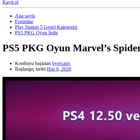
Kayıt ol
Ana sayfa
Forumlar
Play Station 5 Genel Kategorisi
PS5 PKG Oyun İndir
PS5 PKG Oyun
Marvel’s Spide
Konbuyu başlatan
byercanx
Başlangıç tarihi
Haz 6, 2026