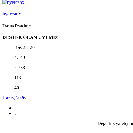
byercanx
Forum Destekçisi
DESTEK OLAN ÜYEMİZ
Kas 28, 2011
4,140
2,738
113
40
Haz 6, 2026
#1
Değerli ziyaretçimi