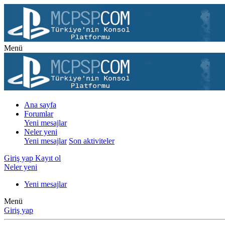
Menü
Ana sayfa
Forumlar
Yeni mesajlar
Neler yeni
Yeni mesajlar
Son aktiviteler
Giriş yap
Kayıt ol
Neler yeni
Yeni mesajlar
Menü
Giriş yap