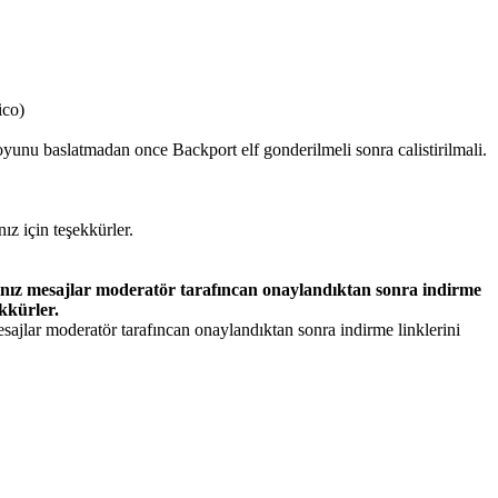
ico)
yunu baslatmadan once Backport elf gonderilmeli sonra calistirilmali.
nız için teşekkürler.
ğınız mesajlar moderatör tarafıncan onaylandıktan sonra indirme
ekkürler.
sajlar moderatör tarafıncan onaylandıktan sonra indirme linklerini
.