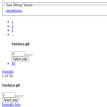
Son Mesaj Yazan
mustibursa
1
2
3
...
Sayfaya git
İşlem yap
16
Sonraki
1 of 16
Sayfaya git
İşlem yap
Sonraki
Son