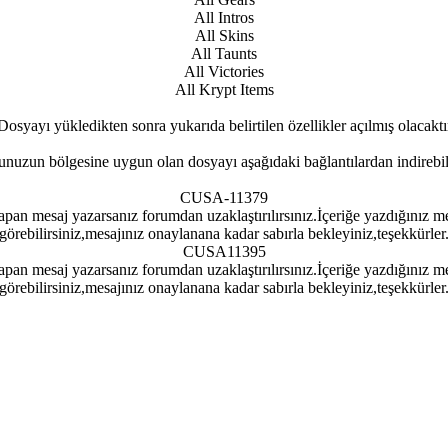
All Intros
All Skins
All Taunts
All Victories
All Krypt Items
Dosyayı yükledikten sonra yukarıda belirtilen özellikler açılmış olacaktı
nuzun bölgesine uygun olan dosyayı aşağıdaki bağlantılardan indirebili
CUSA-11379
pan mesaj yazarsanız forumdan uzaklaştırılırsınız.İçeriğe yazdığınız me
görebilirsiniz,mesajınız onaylanana kadar sabırla bekleyiniz,teşekkürler
CUSA11395
pan mesaj yazarsanız forumdan uzaklaştırılırsınız.İçeriğe yazdığınız me
görebilirsiniz,mesajınız onaylanana kadar sabırla bekleyiniz,teşekkürler