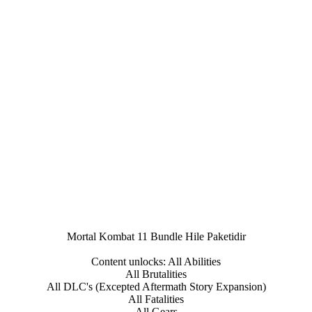
Mortal Kombat 11 Bundle Hile Paketidir
Content unlocks: All Abilities
All Brutalities
All DLC's (Excepted Aftermath Story Expansion)
All Fatalities
All Gears