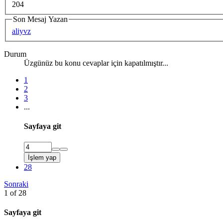
204
Son Mesaj Yazan
aliyvz
Durum
Üzgünüz bu konu cevaplar için kapatılmıştır...
1
2
3
...
Sayfaya git
İşlem yap
28
Sonraki
1 of 28
Sayfaya git