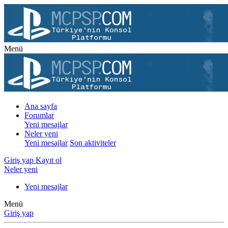
Menü
Ana sayfa
Forumlar
Yeni mesajlar
Neler yeni
Yeni mesajlar
Son aktiviteler
Giriş yap
Kayıt ol
Neler yeni
Yeni mesajlar
Menü
Giriş yap