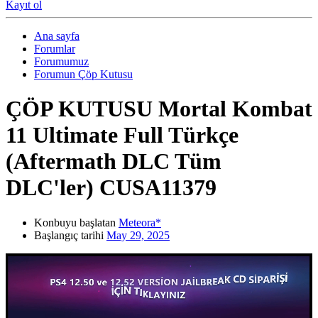
Kayıt ol
Ana sayfa
Forumlar
Forumumuz
Forumun Çöp Kutusu
ÇÖP KUTUSU
Mortal Kombat
11 Ultimate Full Türkçe
(Aftermath DLC Tüm
DLC'ler) CUSA11379
Konbuyu başlatan
Meteora*
Başlangıç tarihi
May 29, 2025