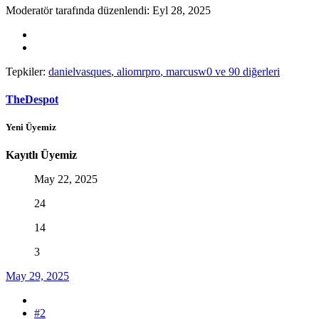
Moderatör tarafında düzenlendi:
Eyl 28, 2025
Tepkiler:
danielvasques
,
aliomrpro
,
marcusw0
ve 90 diğerleri
TheDespot
Yeni Üyemiz
Kayıtlı Üyemiz
May 22, 2025
24
14
3
May 29, 2025
#2