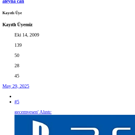
aleyna can
Kayıtlı Üye
Kayıtlı Üyemiz
Eki 14, 2009
139
50
28
45
May 29, 2025
#5
gecemvesen' Alıntı: