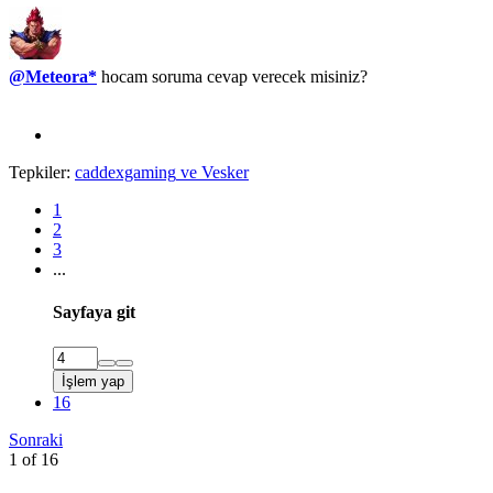
@Meteora*
hocam soruma cevap verecek misiniz?
Tepkiler:
caddexgaming
ve
Vesker
1
2
3
...
Sayfaya git
İşlem yap
16
Sonraki
1 of 16