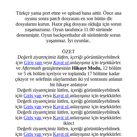
Türkçe yama port etme ve upload bana aittir. Önce ana
oyunu sonra patch dosyasını en son bütün dlc
dosyalarını kurun. Hazır pkg dosyası olduğu için sorun
yaşamazsınız. Oyun tarafımca 11.00 sürümde
denenmiştir. Oyun backportludur alt sürümlerde sorun
yaşanmaz. İyi oyunlar..
ÖZET
Değerli ziyaretçimiz lütfen, içeriği görüntüleyebilmek
için
Giriş yap
veya
Kayıt ol
anlayışınız için teşekkürler.
ve
Aftermath
genişlemesinin
Hikaye Modu,
12 bölüm
ve 5 ek bölüm içeriyor ve toplamda 17 bölüme kadar
çıkıyor ve selefinin olaylarından iki yıl sonrasını anlatan
bir hikaye anlatıyor
Değerli ziyaretçimiz lütfen, içeriği görüntüleyebilmek
için
Giriş yap
veya
Kayıt ol
anlayışınız için teşekkürler.
Değerli ziyaretçimiz lütfen, içeriği görüntüleyebilmek
için
Giriş yap
veya
Kayıt ol
anlayışınız için teşekkürler.
Değerli ziyaretçimiz lütfen, içeriği görüntüleyebilmek
için
Giriş yap
veya
Kayıt ol
anlayışınız için teşekkürler.
ikinci
Değerli ziyaretçimiz lütfen, içeriği görüntüleyebilmek
için
Giriş yap
veya
Kayıt ol
anlayışınız için teşekkürler.