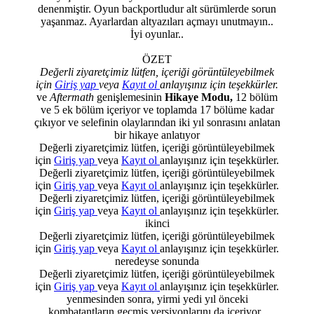
denenmiştir. Oyun backportludur alt sürümlerde sorun
yaşanmaz. Ayarlardan altyazıları açmayı unutmayın..
İyi oyunlar..
ÖZET
Değerli ziyaretçimiz lütfen, içeriği görüntüleyebilmek
için
Giriş yap
veya
Kayıt ol
anlayışınız için teşekkürler.
ve
Aftermath
genişlemesinin
Hikaye Modu,
12 bölüm
ve 5 ek bölüm içeriyor ve toplamda 17 bölüme kadar
çıkıyor ve selefinin olaylarından iki yıl sonrasını anlatan
bir hikaye anlatıyor
Değerli ziyaretçimiz lütfen, içeriği görüntüleyebilmek
için
Giriş yap
veya
Kayıt ol
anlayışınız için teşekkürler.
Değerli ziyaretçimiz lütfen, içeriği görüntüleyebilmek
için
Giriş yap
veya
Kayıt ol
anlayışınız için teşekkürler.
Değerli ziyaretçimiz lütfen, içeriği görüntüleyebilmek
için
Giriş yap
veya
Kayıt ol
anlayışınız için teşekkürler.
ikinci
Değerli ziyaretçimiz lütfen, içeriği görüntüleyebilmek
için
Giriş yap
veya
Kayıt ol
anlayışınız için teşekkürler.
neredeyse sonunda
Değerli ziyaretçimiz lütfen, içeriği görüntüleyebilmek
için
Giriş yap
veya
Kayıt ol
anlayışınız için teşekkürler.
yenmesinden sonra, yirmi yedi yıl önceki
kombatantların geçmiş versiyonlarını da içeriyor .