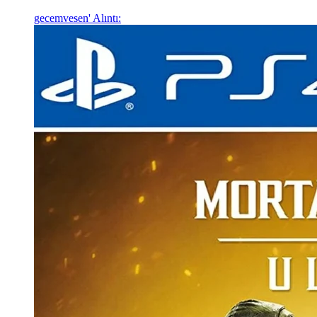
gecemvesen' Alıntı: