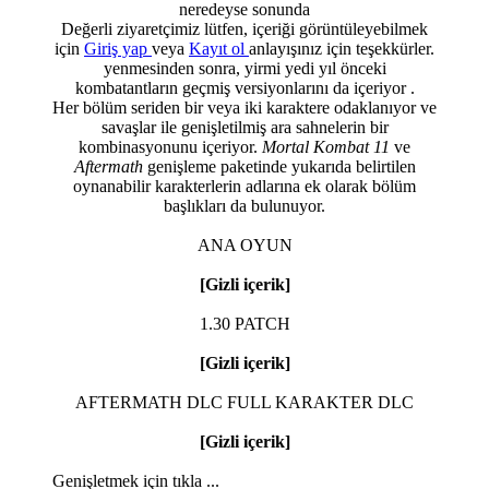
neredeyse sonunda
Değerli ziyaretçimiz lütfen, içeriği görüntüleyebilmek
için
Giriş yap
veya
Kayıt ol
anlayışınız için teşekkürler.
yenmesinden sonra, yirmi yedi yıl önceki
kombatantların geçmiş versiyonlarını da içeriyor .
Her bölüm seriden bir veya iki karaktere odaklanıyor ve
savaşlar ile genişletilmiş ara sahnelerin bir
kombinasyonunu içeriyor.
Mortal Kombat 11
ve
Aftermath
genişleme paketinde yukarıda belirtilen
oynanabilir karakterlerin adlarına ek olarak bölüm
başlıkları da bulunuyor.
ANA OYUN
[Gizli içerik]
1.30 PATCH
[Gizli içerik]
AFTERMATH DLC FULL KARAKTER DLC
[Gizli içerik]
Genişletmek için tıkla ...