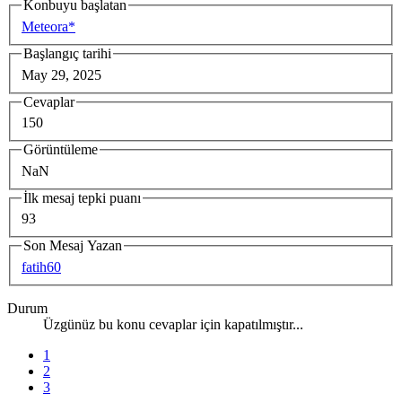
Konbuyu başlatan
Meteora*
Başlangıç tarihi
May 29, 2025
Cevaplar
150
Görüntüleme
NaN
İlk mesaj tepki puanı
93
Son Mesaj Yazan
fatih60
Durum
Üzgünüz bu konu cevaplar için kapatılmıştır...
1
2
3