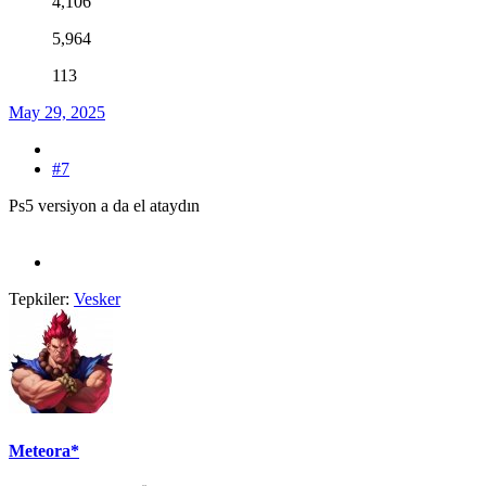
4,106
5,964
113
May 29, 2025
#7
Ps5 versiyon a da el ataydın
Tepkiler:
Vesker
Meteora*