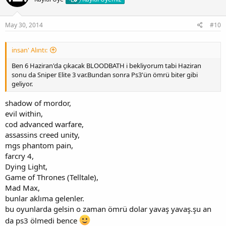
May 30, 2014
#10
insan' Alıntı:
Ben 6 Haziran'da çıkacak BLOODBATH i bekliyorum tabi Haziran
sonu da Sniper Elite 3 var.Bundan sonra Ps3'ün ömrü biter gibi
geliyor.
shadow of mordor,
evil within,
cod advanced warfare,
assassins creed unity,
mgs phantom pain,
farcry 4,
Dying Light,
Game of Thrones (Telltale),
Mad Max,
bunlar aklıma gelenler.
bu oyunlarda gelsin o zaman ömrü dolar yavaş yavaş.şu an
da ps3 ölmedi bence