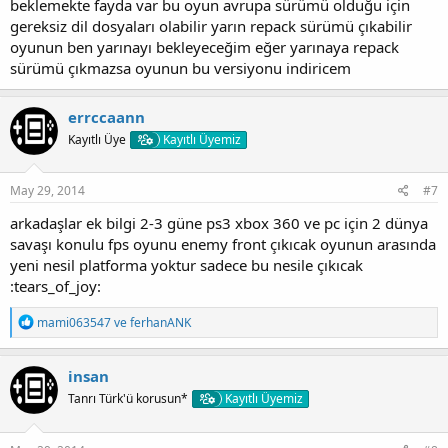
beklemekte fayda var bu oyun avrupa sürümü olduğu için
gereksiz dil dosyaları olabilir yarın repack sürümü çıkabilir
oyunun ben yarınayı bekleyeceğim eğer yarınaya repack
sürümü çıkmazsa oyunun bu versiyonu indiricem
errccaann
Kayıtlı Üye
Kayıtlı Üyemiz
May 29, 2014
#7
arkadaşlar ek bilgi 2-3 güne ps3 xbox 360 ve pc için 2 dünya
savaşı konulu fps oyunu enemy front çıkıcak oyunun arasında
yeni nesil platforma yoktur sadece bu nesile çıkıcak
:tears_of_joy:
T
mami063547
ve
ferhanANK
e
p
k
insan
i
Tanrı Türk'ü korusun*
Kayıtlı Üyemiz
l
e
r