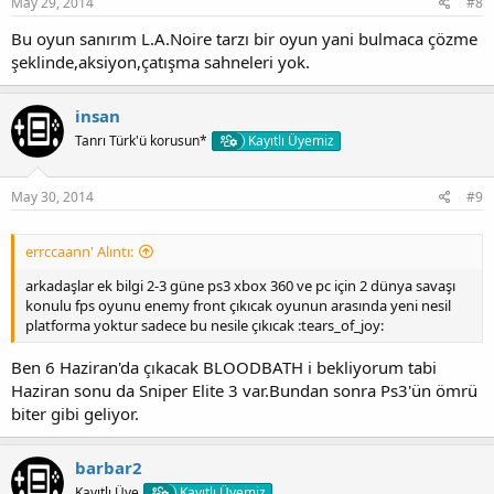
:
May 29, 2014
#8
Bu oyun sanırım L.A.Noire tarzı bir oyun yani bulmaca çözme
şeklinde,aksiyon,çatışma sahneleri yok.
insan
Tanrı Türk'ü korusun*
Kayıtlı Üyemiz
May 30, 2014
#9
errccaann' Alıntı:
arkadaşlar ek bilgi 2-3 güne ps3 xbox 360 ve pc için 2 dünya savaşı
konulu fps oyunu enemy front çıkıcak oyunun arasında yeni nesil
platforma yoktur sadece bu nesile çıkıcak :tears_of_joy:
Ben 6 Haziran'da çıkacak BLOODBATH i bekliyorum tabi
Haziran sonu da Sniper Elite 3 var.Bundan sonra Ps3'ün ömrü
biter gibi geliyor.
barbar2
Kayıtlı Üye
Kayıtlı Üyemiz