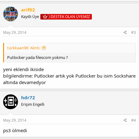
p
k
arif02
i
Kayıtlı Üye
DESTEK OLAN ÜYEMİZ
l
e
r
:
May 29, 2014
#3
türkkaan96' Alıntı:
Putlocker yada filescom yokmu ?
yeni eklendi ikiside
bilgilendirme: Putlocker artık yok Putlocker bu isim Sockshare
altında devamedyor
hdr72
Erişim Engelli
May 29, 2014
#4
ps3 ölmedi