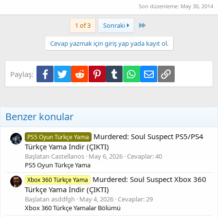
Son düzenleme:
May 30, 2014
Son
1 of 3
Sonraki
Cevap yazmak için giriş yap yada kayıt ol.
Facebook
Twitter
Reddit
Pinterest
Tumblr
WhatsApp
E-posta
Link
Paylaş:
Benzer konular
Murdered: Soul Suspect PS5/PS4
PS5 Oyun Türkçe Yama
Türkçe Yama İndir (ÇIKTI)
Başlatan Castellanos
May 6, 2026
Cevaplar: 40
PS5 Oyun Türkçe Yama
Murdered: Soul Suspect Xbox 360
Xbox 360 Türkçe Yama
Türkçe Yama İndir (ÇIKTI)
Başlatan asddfgh
May 4, 2026
Cevaplar: 29
Xbox 360 Türkçe Yamalar Bölümü