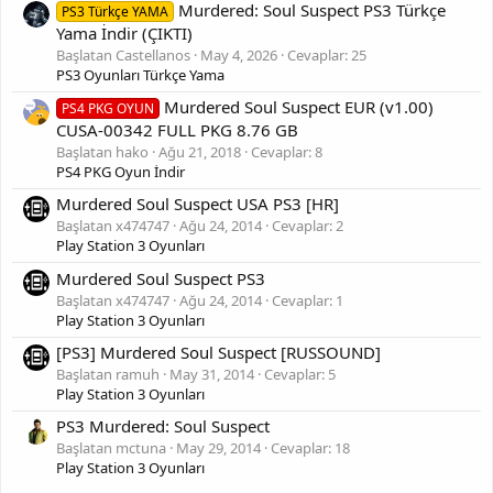
Murdered: Soul Suspect PS3 Türkçe
PS3 Türkçe YAMA
Yama İndir (ÇIKTI)
Başlatan Castellanos
May 4, 2026
Cevaplar: 25
PS3 Oyunları Türkçe Yama
Murdered Soul Suspect EUR (v1.00)
PS4 PKG OYUN
CUSA-00342 FULL PKG 8.76 GB
Başlatan hako
Ağu 21, 2018
Cevaplar: 8
PS4 PKG Oyun İndir
Murdered Soul Suspect USA PS3 [HR]
Başlatan x474747
Ağu 24, 2014
Cevaplar: 2
Play Station 3 Oyunları
Murdered Soul Suspect PS3
Başlatan x474747
Ağu 24, 2014
Cevaplar: 1
Play Station 3 Oyunları
[PS3] Murdered Soul Suspect [RUSSOUND]
Başlatan ramuh
May 31, 2014
Cevaplar: 5
Play Station 3 Oyunları
PS3 Murdered: Soul Suspect
Başlatan mctuna
May 29, 2014
Cevaplar: 18
Play Station 3 Oyunları