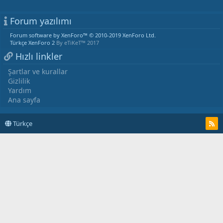
Forum yazılımı
Forum software by XenForo™
© 2010-2019 XenForo Ltd.
Türkçe XenForo 2
By eTiKeT™ 2017
Hızlı linkler
Şartlar ve kurallar
Gizlilik
Yardım
Ana sayfa
Türkçe