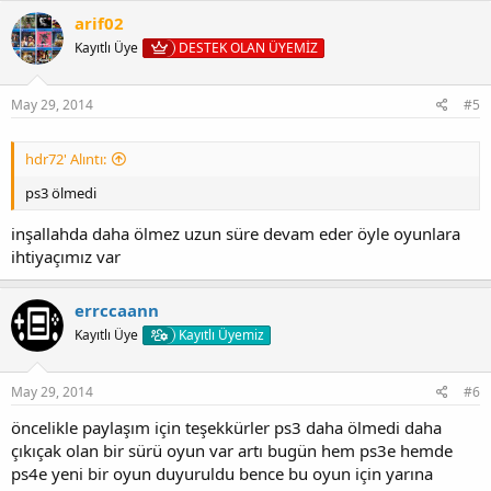
arif02
Kayıtlı Üye
DESTEK OLAN ÜYEMİZ
May 29, 2014
#5
hdr72' Alıntı:
ps3 ölmedi
inşallahda daha ölmez uzun süre devam eder öyle oyunlara
ihtiyaçımız var
errccaann
Kayıtlı Üye
Kayıtlı Üyemiz
May 29, 2014
#6
öncelikle paylaşım için teşekkürler ps3 daha ölmedi daha
çıkıçak olan bir sürü oyun var artı bugün hem ps3e hemde
ps4e yeni bir oyun duyuruldu bence bu oyun için yarına