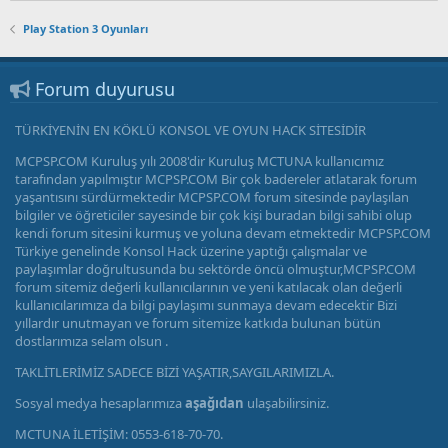
Play Station 3 Oyunları
Forum duyurusu
TÜRKİYENİN EN KÖKLÜ KONSOL VE OYUN HACK SİTESİDİR
MCPSP.COM Kuruluş yılı 2008'dir Kuruluş MCTUNA kullanıcımız
tarafından yapılmıştır MCPSP.COM Bir çok badereler atlatarak forum
yaşantısını sürdürmektedir MCPSP.COM forum sitesinde paylaşılan
bilgiler ve öğreticiler sayesinde bir çok kişi buradan bilgi sahibi olup
kendi forum sitesini kurmuş ve yoluna devam etmektedir MCPSP.COM
Türkiye genelinde Konsol Hack üzerine yaptığı çalışmalar ve
paylaşımlar doğrultusunda bu sektörde öncü olmuştur,MCPSP.COM
forum sitemiz değerli kullanıcılarının ve yeni katılacak olan değerli
kullanıcılarımıza da bilgi paylaşımı sunmaya devam edecektir Bizi
yıllardır unutmayan ve forum sitemize katkıda bulunan bütün
dostlarımıza selam olsun .
TAKLİTLERİMİZ SADECE BİZİ YAŞATIR,SAYGILARIMIZLA.
Sosyal medya hesaplarımıza
aşağıdan
ulaşabilirsiniz.
MCTUNA İLETİŞİM: 0553-618-70-70.