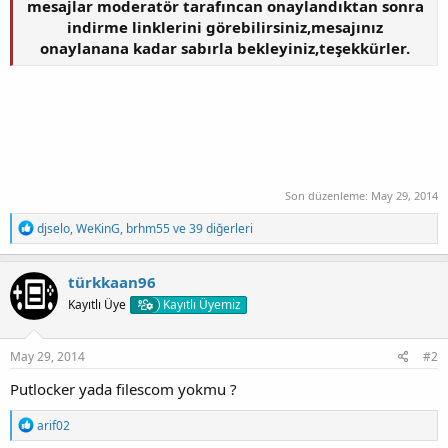
mesajlar moderatör tarafıncan onaylandıktan sonra
indirme linklerini görebilirsiniz,mesajınız
onaylanana kadar sabırla bekleyiniz,teşekkürler.
Son düzenleme:
May 29, 2014
T
djselo
,
WeKinG
,
brhm55
ve 39 diğerleri
e
p
k
türkkaan96
i
Kayıtlı Üye
Kayıtlı Üyemiz
l
e
r
:
May 29, 2014
#2
Putlocker yada filescom yokmu ?
T
arif02
e