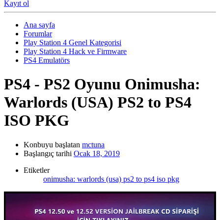
Kayıt ol
Ana sayfa
Forumlar
Play Station 4 Genel Kategorisi
Play Station 4 Hack ve Firmware
PS4 Emulatörs
PS4 - PS2 Oyunu
Onimusha:
Warlords (USA) PS2 to PS4
ISO PKG
Konbuyu başlatan
mctuna
Başlangıç tarihi
Ocak 18, 2019
Etiketler
onimusha: warlords (usa) ps2 to ps4 iso pkg