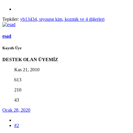
Tepkiler:
yb13434
,
siyoung kim
,
kozmik
ve 4 diğerleri
esad
Kayıtlı Üye
DESTEK OLAN ÜYEMİZ
Kas 21, 2010
613
210
43
Ocak 28, 2020
#2