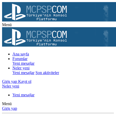
Menü
Ana sayfa
Forumlar
Yeni mesajlar
Neler yeni
Yeni mesajlar
Son aktiviteler
Giriş yap
Kayıt ol
Neler yeni
Yeni mesajlar
Menü
Giriş yap