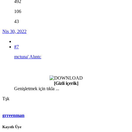
492
106
43
Nis 30, 2022
#7
mctuna' Alıntı:
[Gizli içerik]
Genişletmek için tıkla ...
Tşk
grreenman
Kayıtlı Üye