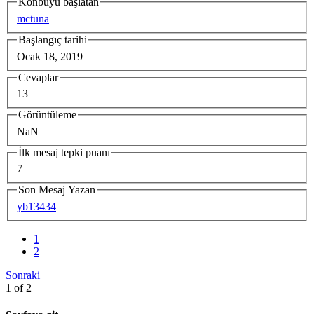
Konbuyu başlatan
mctuna
Başlangıç tarihi
Ocak 18, 2019
Cevaplar
13
Görüntüleme
NaN
İlk mesaj tepki puanı
7
Son Mesaj Yazan
yb13434
1
2
Sonraki
1 of 2