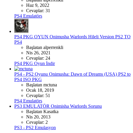
Haz 9, 2022
Cevaplar: 31
PS4 Emulatörs
PS4 PKG OYUN
Onimusha Warlords Hileli Version PS2 TO
PS4
Başlatan alperrenkli
Nis 26, 2021
Cevaplar: 24
PS4 PKG Oyun İndir
PS4 - PS2 Oyunu
Onimusha: Dawn of Dreams (USA) PS2 to
PS4 ISO PKG
Başlatan mctuna
Ocak 18, 2019
Cevaplar: 51
PS4 Emulatörs
PS3 EMULATÖR
Onimisha Warlords Sorunu
Başlatan Kasatka
Nis 20, 2013
Cevaplar: 2
PS3 - PS2 Emulasyon