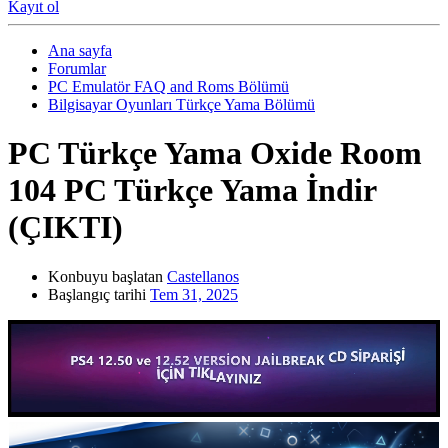
Kayıt ol
Ana sayfa
Forumlar
PC Emulatör FAQ and Roms Bölümü
Bilgisayar Oyunları Türkçe Yama Bölümü
PC Türkçe Yama
Oxide Room
104 PC Türkçe Yama İndir
(ÇIKTI)
Konbuyu başlatan
Castellanos
Başlangıç tarihi
Tem 31, 2025