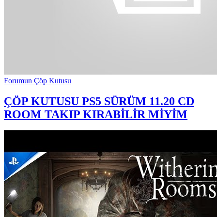
Forumun Çöp Kutusu
ÇÖP KUTUSU
PS5 SÜRÜM 11.20 CD
ROOM TAKIP KIRABİLİR MİYİM