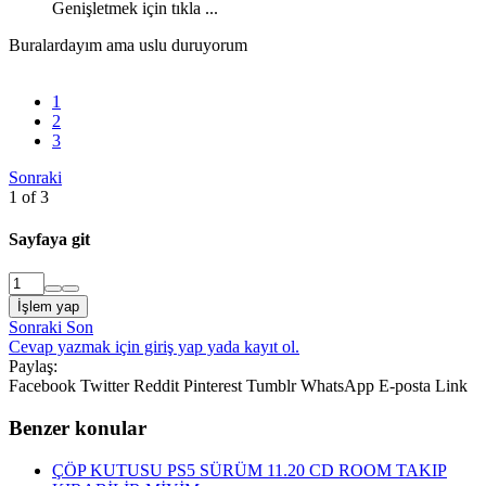
Genişletmek için tıkla ...
Buralardayım ama uslu duruyorum
1
2
3
Sonraki
1 of 3
Sayfaya git
İşlem yap
Sonraki
Son
Cevap yazmak için giriş yap yada kayıt ol.
Paylaş:
Facebook
Twitter
Reddit
Pinterest
Tumblr
WhatsApp
E-posta
Link
Benzer konular
ÇÖP KUTUSU
PS5 SÜRÜM 11.20 CD ROOM TAKIP