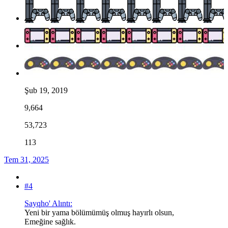
Şub 19, 2019
9,664
53,723
113
Tem 31, 2025
#4
Sayqho' Alıntı:
Yeni bir yama bölümümüş olmuş hayırlı olsun,
Emeğine sağlık.