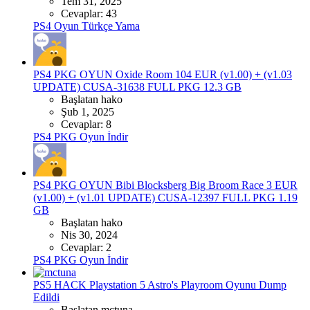
Tem 31, 2025
Cevaplar: 43
PS4 Oyun Türkçe Yama
PS4 PKG OYUN
Oxide Room 104 EUR (v1.00) + (v1.03
UPDATE) CUSA-31638 FULL PKG 12.3 GB
Başlatan hako
Şub 1, 2025
Cevaplar: 8
PS4 PKG Oyun İndir
PS4 PKG OYUN
Bibi Blocksberg Big Broom Race 3 EUR
(v1.00) + (v1.01 UPDATE) CUSA-12397 FULL PKG 1.19
GB
Başlatan hako
Nis 30, 2024
Cevaplar: 2
PS4 PKG Oyun İndir
PS5 HACK
Playstation 5 Astro's Playroom Oyunu Dump
Edildi
Başlatan mctuna