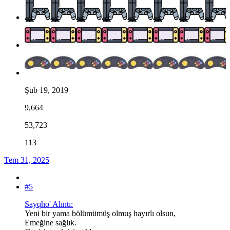
Şub 19, 2019
9,664
53,723
113
Tem 31, 2025
#5
Sayqho' Alıntı:
Yeni bir yama bölümümüş olmuş hayırlı olsun,
Emeğine sağlık.