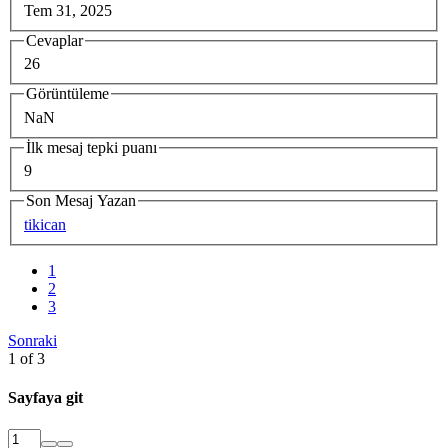
Tem 31, 2025
Cevaplar
26
Görüntüleme
NaN
İlk mesaj tepki puanı
9
Son Mesaj Yazan
tikican
1
2
3
Sonraki
1 of 3
Sayfaya git