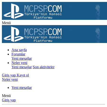
Menü
Ana sayfa
Forumlar
Yeni mesajlar
Neler yeni
Yeni mesajlar
Son aktiviteler
Giriş yap
Kayıt ol
Neler yeni
Yeni mesajlar
Menü
Giriş yap