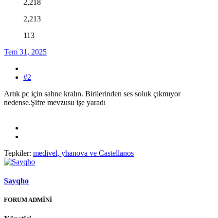
2,218
2,213
113
Tem 31, 2025
#2
Artık pc için sahne kralın. Birilerinden ses soluk çıkmıyor
nedense.Şifre mevzusu işe yaradı
Tepkiler:
medivel
,
yhanova
ve
Castellanos
Sayqho
FORUM ADMİNİ