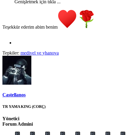
Genişletmek için tıkla ...
Teşekkür ederim abim benim
Tepkiler:
medivel
ve
yhanova
Castellanos
TR YAMA KING (CORÇ)
Yönetici
Forum Admini