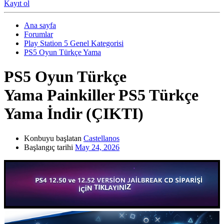
Kayıt ol
Ana sayfa
Forumlar
Play Station 5 Genel Kategorisi
PS5 Oyun Türkçe Yama
PS5 Oyun Türkçe
Yama
Painkiller PS5 Türkçe
Yama İndir (ÇIKTI)
Konbuyu başlatan
Castellanos
Başlangıç tarihi
May 24, 2026