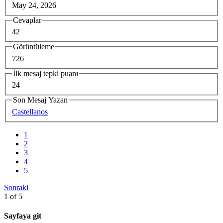
May 24, 2026
Cevaplar
42
Görüntüleme
726
İlk mesaj tepki puanı
24
Son Mesaj Yazan
Castellanos
1
2
3
4
5
Sonraki
1 of 5
Sayfaya git