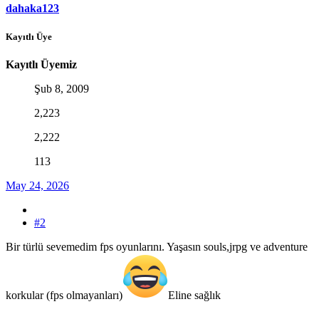
dahaka123
Kayıtlı Üye
Kayıtlı Üyemiz
Şub 8, 2009
2,223
2,222
113
May 24, 2026
#2
Bir türlü sevemedim fps oyunlarını. Yaşasın souls,jrpg ve adventure
korkular (fps olmayanları)
Eline sağlık