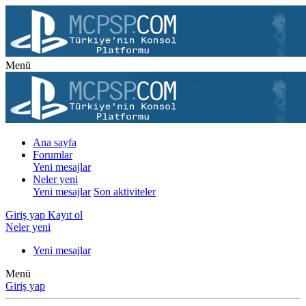
Menü
Ana sayfa
Forumlar
Yeni mesajlar
Neler yeni
Yeni mesajlar
Son aktiviteler
Giriş yap
Kayıt ol
Neler yeni
Yeni mesajlar
Menü
Giriş yap