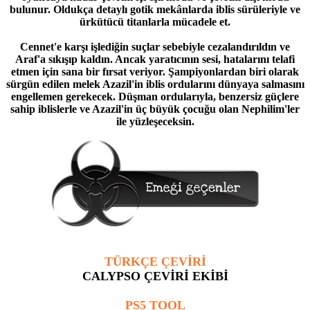
bulunur. Oldukça detaylı gotik mekânlarda iblis sürüleriyle ve
ürkütücü titanlarla mücadele et.
Cennet'e karşı işlediğin suçlar sebebiyle cezalandırıldın ve
Araf'a sıkışıp kaldın. Ancak yaratıcının sesi, hatalarını telafi
etmen için sana bir fırsat veriyor. Şampiyonlardan biri olarak
sürgün edilen melek Azazil'in iblis ordularını dünyaya salmasını
engellemen gerekecek. Düşman ordularıyla, benzersiz güçlere
sahip iblislerle ve Azazil'in üç büyük çocuğu olan Nephilim'ler
ile yüzleşeceksin.
TÜRKÇE ÇEVİRİ
CALYPSO ÇEVİRİ EKİBİ
PS5 TOOL