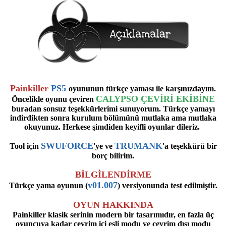
Painkiller
PS5
oyununun türkçe yaması ile karşınızdayım.
CALYPSO ÇEVİRİ EKİBİNE
Öncelikle oyunu çeviren
buradan sonsuz teşekkürlerimi sunuyorum. Türkçe yamayı
indirdikten sonra kurulum bölümünü mutlaka ama mutlaka
okuyunuz. Herkese şimdiden keyifli oyunlar dileriz.
SWUFORCE
TRUMANK
Tool için
'ye ve
'a teşekkürü bir
borç bilirim.
BİLGİLENDİRME
v01.007
Türkçe yama oyunun (
) versiyonunda test edilmiştir.
OYUN HAKKINDA
Painkiller klasik serinin modern bir tasarımıdır, en fazla üç
oyuncuya kadar çevrim içi eşli modu ve çevrim dışı modu