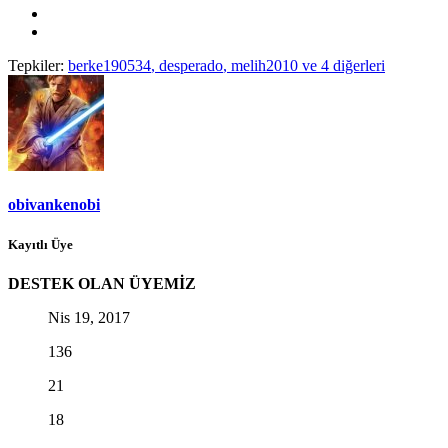
Tepkiler:
berke190534
,
desperado
,
melih2010
ve 4 diğerleri
obivankenobi
Kayıtlı Üye
DESTEK OLAN ÜYEMİZ
Nis 19, 2017
136
21
18