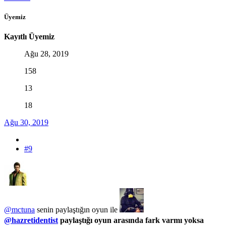
Üyemiz
Kayıtlı Üyemiz
Ağu 28, 2019
158
13
18
Ağu 30, 2019
#9
@mctuna
senin paylaştığın oyun ile
@hazretidentist
paylaştığı oyun arasında fark varmı yoksa