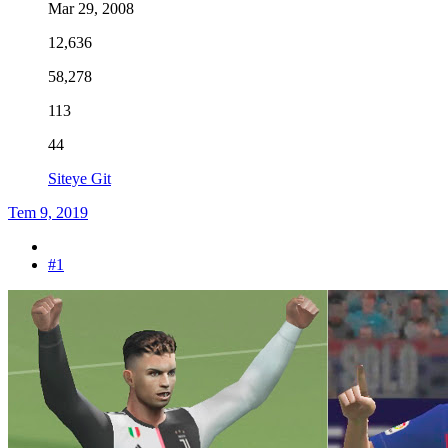
Mar 29, 2008
12,636
58,278
113
44
Siteye Git
Tem 9, 2019
#1