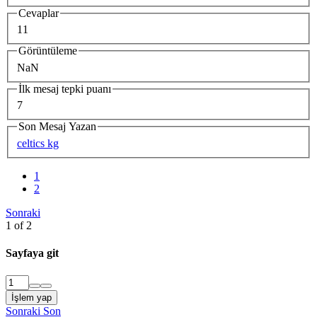
Cevaplar
11
Görüntüleme
NaN
İlk mesaj tepki puanı
7
Son Mesaj Yazan
celtics kg
1
2
Sonraki
1 of 2
Sayfaya git
İşlem yap
Sonraki
Son