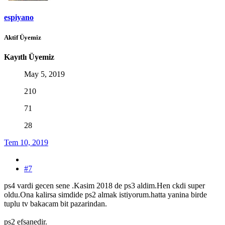
espiyano
Aktif Üyemiz
Kayıtlı Üyemiz
May 5, 2019
210
71
28
Tem 10, 2019
#7
ps4 vardi gecen sene .Kasim 2018 de ps3 aldim.Hen ckdi super
oldu.Ona kalirsa simdide ps2 almak istiyorum.hatta yanina birde
tuplu tv bakacam bit pazarindan.
ps2 efsanedir.