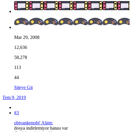
Mar 29, 2008
12,636
58,278
113
44
Siteye Git
Tem 9, 2019
#3
obivankenobi' Alıntı:
dosya indirlemiyor hatası var