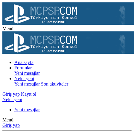
Menü
Ana sayfa
Forumlar
Yeni mesajlar
Neler yeni
Yeni mesajlar
Son aktiviteler
Giriş yap
Kayıt ol
Neler yeni
Yeni mesajlar
Menü
Giriş yap