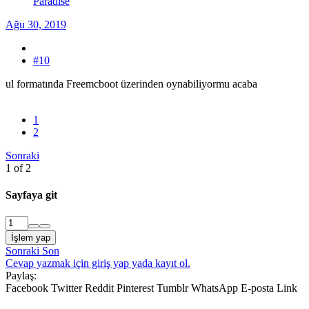
Paradise
Ağu 30, 2019
#10
ul formatında Freemcboot üzerinden oynabiliyormu acaba
1
2
Sonraki
1 of 2
Sayfaya git
İşlem yap
Sonraki
Son
Cevap yazmak için giriş yap yada kayıt ol.
Paylaş:
Facebook
Twitter
Reddit
Pinterest
Tumblr
WhatsApp
E-posta
Link