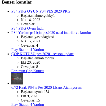
Benzer konular
PS4 PKG OYUN
PS4 PES 2020 PKG
Başlatan ahmetgokky1
Nis 14, 2023
Cevaplar: 1
PS4 PKG Oyun İndir
PS4 Yardım
ps4 için pes2020 nasıl indirilir ve kurulur
Başlatan yasindagbasi
Nis 15, 2021
Cevaplar: 4
Play Station 4 Yardım
ÇÖP KUTUSU
pes 20201 season update
Başlatan emrah.toprak
Eki 20, 2020
Cevaplar: 8
Forumun Çöp Kutusu
6.72 Kırık PS4'te Pes 2020 Lisans Atamıyorum
Başlatan symbol54
Eki 9, 2020
Cevaplar: 15
Play Station 4 Yardım