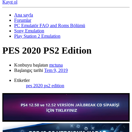
Kayıt ol
Ana sayfa
Forumlar
PC Emulatör FAQ and Roms Bölümü
Sony Emulation
Play Station 2 Emulation
PES 2020 PS2 Edition
Konbuyu başlatan
mctuna
Başlangıç tarihi
Tem 9, 2019
Etiketler
pes 2020 ps2 edition