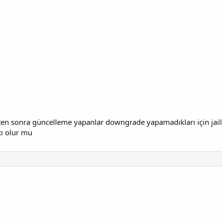
5 ten sonra güncelleme yapanlar downgrade yapamadıkları için jai
tı olur mu