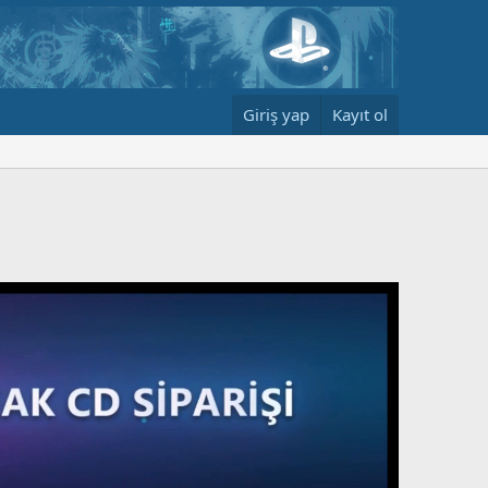
Giriş yap
Kayıt ol