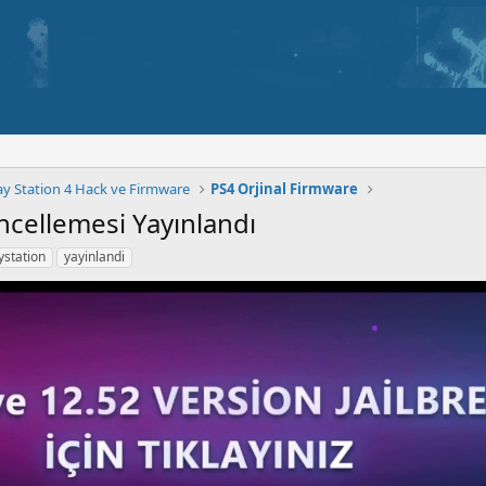
ay Station 4 Hack ve Firmware
PS4 Orjinal Firmware
ncellemesi Yayınlandı
ystation
yayinlandi