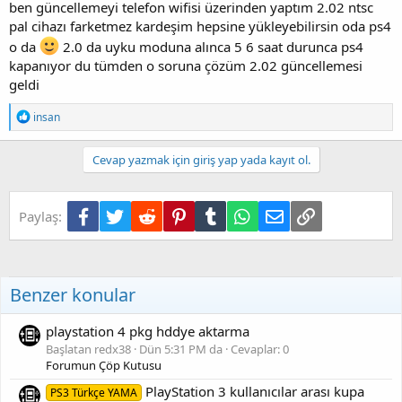
ben güncellemeyi telefon wifisi üzerinden yaptım 2.02 ntsc
pal cihazı farketmez kardeşim hepsine yükleyebilirsin oda ps4
o da
2.0 da uyku moduna alınca 5 6 saat durunca ps4
kapanıyor du tümden o soruna çözüm 2.02 güncellemesi
geldi
T
insan
e
p
k
Cevap yazmak için giriş yap yada kayıt ol.
i
l
e
Facebook
Twitter
Reddit
Pinterest
Tumblr
WhatsApp
E-posta
Link
Paylaş:
r
:
Benzer konular
playstation 4 pkg hddye aktarma
Başlatan redx38
Dün 5:31 PM da
Cevaplar: 0
Forumun Çöp Kutusu
PlayStation 3 kullanıcılar arası kupa
PS3 Türkçe YAMA