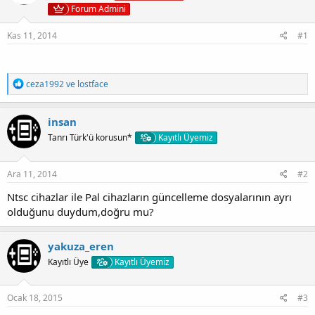
Forum Admini
Kas 11, 2014
#1
T
ceza1992
ve
lostface
e
p
k
insan
i
Tanrı Türk'ü korusun*
Kayıtlı Üyemiz
l
e
r
:
Ara 11, 2014
#2
Ntsc cihazlar ile Pal cihazların güncelleme dosyalarının ayrı
olduğunu duydum,doğru mu?
yakuza_eren
Kayıtlı Üye
Kayıtlı Üyemiz
Ocak 18, 2015
#3