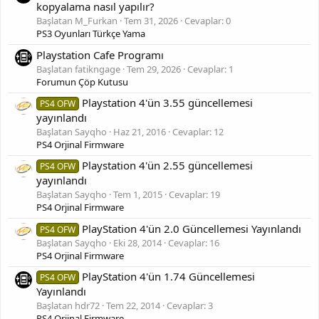
kopyalama nasıl yapılır?
Başlatan M_Furkan
Tem 31, 2026
Cevaplar: 0
PS3 Oyunları Türkçe Yama
Playstation Cafe Programı
Başlatan fatikngage
Tem 29, 2026
Cevaplar: 1
Forumun Çöp Kutusu
Playstation 4'ün 3.55 güncellemesi
PS4 OFW
yayınlandı
Başlatan Sayqho
Haz 21, 2016
Cevaplar: 12
PS4 Orjinal Firmware
Playstation 4'ün 2.55 güncellemesi
PS4 OFW
yayınlandı
Başlatan Sayqho
Tem 1, 2015
Cevaplar: 19
PS4 Orjinal Firmware
PlayStation 4'ün 2.0 Güncellemesi Yayınlandı
PS4 OFW
Başlatan Sayqho
Eki 28, 2014
Cevaplar: 16
PS4 Orjinal Firmware
PlayStation 4'ün 1.74 Güncellemesi
PS4 OFW
Yayınlandı
Başlatan hdr72
Tem 22, 2014
Cevaplar: 3
PS4 Orjinal Firmware