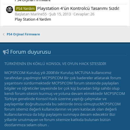
Playstation 4'ün Kontrolcü Tasarımı Sızdı!
PS4 Yardım
Başlatan Marine55
Şub 15, 2013
Cevaplar: 26
Play Station 4 Yardım
PS4 Orjinal Firmware
Forum duyurusu
TÜRKİYENİN EN KÖKLÜ KONSOL VE OYUN HACK SİTESİDİR
MCPSP.COM Kuruluş yılı 2008'dir Kuruluş MCTUNA kullanıcımız
tarafından yapılmıştır MCPSP.COM Bir çok badereler atlatarak forum
yaşantısını sürdürmektedir MCPSP.COM forum sitesinde paylaşılan
bilgiler ve öğreticiler sayesinde bir çok kişi buradan bilgi sahibi olup
kendi forum sitesini kurmuş ve yoluna devam etmektedir MCPSP.COM
Türkiye genelinde Konsol Hack üzerine yaptığı çalışmalar ve
paylaşımlar doğrultusunda bu sektörde öncü olmuştur,MCPSP.COM
forum sitemiz değerli kullanıcılarının ve yeni katılacak olan değerli
kullanıcılarımıza da bilgi paylaşımı sunmaya devam edecektir Bizi
yıllardır unutmayan ve forum sitemize katkıda bulunan bütün
dostlarımıza selam olsun .