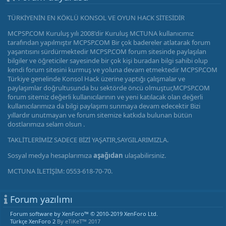
TÜRKİYENİN EN KÖKLÜ KONSOL VE OYUN HACK SİTESİDİR
MCPSP.COM Kuruluş yılı 2008'dir Kuruluş MCTUNA kullanıcımız
tarafından yapılmıştır MCPSP.COM Bir çok badereler atlatarak forum
yaşantısını sürdürmektedir MCPSP.COM forum sitesinde paylaşılan
bilgiler ve öğreticiler sayesinde bir çok kişi buradan bilgi sahibi olup
kendi forum sitesini kurmuş ve yoluna devam etmektedir MCPSP.COM
Türkiye genelinde Konsol Hack üzerine yaptığı çalışmalar ve
paylaşımlar doğrultusunda bu sektörde öncü olmuştur,MCPSP.COM
forum sitemiz değerli kullanıcılarının ve yeni katılacak olan değerli
kullanıcılarımıza da bilgi paylaşımı sunmaya devam edecektir Bizi
yıllardır unutmayan ve forum sitemize katkıda bulunan bütün
dostlarımıza selam olsun .
TAKLİTLERİMİZ SADECE BİZİ YAŞATIR,SAYGILARIMIZLA.
Sosyal medya hesaplarımıza
aşağıdan
ulaşabilirsiniz.
MCTUNA İLETİŞİM: 0553-618-70-70.
Forum yazılımı
Forum software by XenForo™
© 2010-2019 XenForo Ltd.
Türkçe XenForo 2
By eTiKeT™ 2017