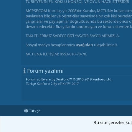
TÜRKİYENİN EN KÖKLÜ KONSOL VE OYUN HACK SİTESİDİR
MCPSP.COM Kuruluş yılı 2008'dir Kuruluş MCTUNA kullanıcımı
paylaşılan bilgiler ve öğreticiler sayesinde bir çok kişi bu
çalışmalar ve paylaşımlar doğrultusunda bu sektörde öncü olm
devam edecektir Bizi yıllardır unutmayan ve forum sitemize 
TAKLİTLERİMİZ SADECE BİZİ YAŞATIR,SAYGILARIMIZLA.
Sosyal medya hesaplarımıza
aşağıdan
ulaşabilirsiniz.
MCTUNA İLETİŞİM: 0553-618-70-70.
Forum yazılımı
Forum software by XenForo™
© 2010-2019 XenForo Ltd.
Türkçe XenForo 2
By eTiKeT™ 2017
Türkçe
Bu site çerezler ku