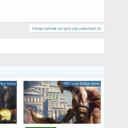
Cevap yazmak için giriş yap yada kayıt ol.
rkçe Yama
PS4 Oyun Türkçe Yama