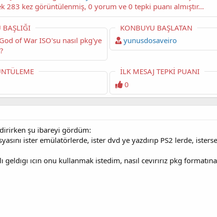
başlıklı konuyu okuyorsunuz. Bu konu şimdiye dek 283 kez görüntülenmiş, 0 yorum ve 0 tepki puanı almıştır...
 BAŞLIĞI
KONBUYU BAŞLATAN
yunusdosaveiro
r?
NTÜLEME
İLK MESAJ TEPKI PUANI
0
irirken şu ibareyi gördüm:
yasını ister emülatörlerde, ister dvd ye yazdırıp PS2 lerde, ister
ı geldıgı ıcın onu kullanmak istedim, nasıl cevırırız pkg formatın