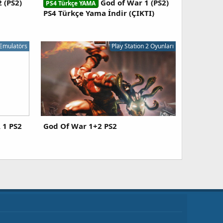
 (PS2)
God of War 1 (PS2)
PS4 Türkçe YAMA
PS4 Türkçe Yama İndir (ÇIKTI)
Emulatörs
Play Station 2 Oyunları
1 PS2
God Of War 1+2 PS2