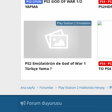
PS2 GOD OF WAR 1/2
PS2 OYUN
PS4 - P
YAPMA
PS2HD
Play Station 2 Emulation
PS2 Emülatörün de God of War 1
PS4 - P
Türkçe Yama ?
TO PS4
Ana sayfa
Forumlar
Play Station 2 Hakkında Herşey
P
Forum duyurusu