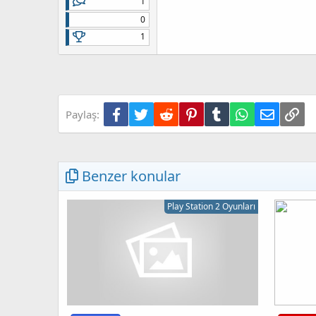
1
0
1
Facebook
Twitter
Reddit
Pinterest
Tumblr
WhatsApp
E-posta
Lin
Paylaş:
Benzer konular
Play Station 2 Oyunları