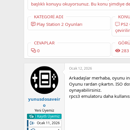
KATEGORI ADI
KONU
Play Station 2 Oyunları
PS2 God of War ISO'su nasıl pkg'ye
çevirili
CEVAPLAR
GÖRÜ
0
283
Ocak 12, 2026
Arkadaşlar merhaba, oyunu ind
Oyunu rardan çıkartın. ISO dos
oynayabilirsiniz.
rpcs3 emulatoru daha kullanısl
yunusdosaveir
o
Yeni Üyemiz
Kayıtlı Üyemiz
Ocak 11, 2026