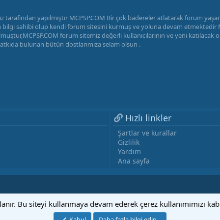
z tarafından yapılmıştır MCPSP.COM Bir çok badereler atlatarak forum yaş
radan bilgi sahibi olup kendi forum sitesini kurmuş ve yoluna devam etmekted
uştur,MCPSP.COM forum sitemiz değerli kullanıcılarının ve yeni katılacak ola
katkıda bulunan bütün dostlarımıza selam olsun .
Hızlı linkler
Şartlar ve kurallar
Gizlilik
Yardım
Ana sayfa
llanır. Bu siteyi kullanmaya devam ederek çerez kullanımımızı ka
Kabul
Daha fazla bilgi edin...