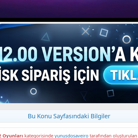
Bu Konu Sayfasındaki Bilgiler
2 Oyunları
kategorisinde
yunusdosaveiro
tarafından oluşturula