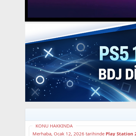
t
i
a
h
n
i
KONU HAKKINDA
Merhaba,
Ocak 12, 2026
tarihinde
Play Station 