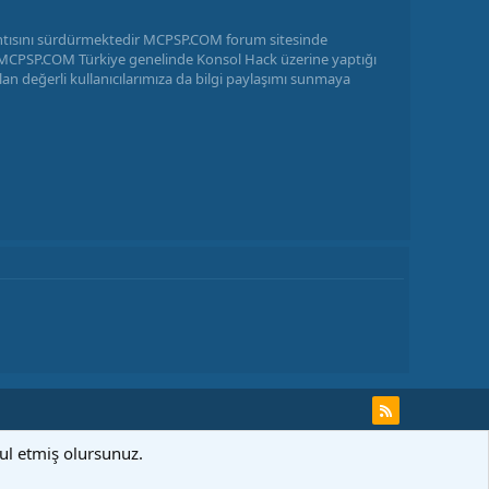
antısını sürdürmektedir MCPSP.COM forum sitesinde
ir MCPSP.COM Türkiye genelinde Konsol Hack üzerine yaptığı
n değerli kullanıcılarımıza da bilgi paylaşımı sunmaya
bul etmiş olursunuz.