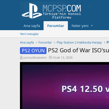
Ana sayfa
Forumlar
Neler yeni
Yeni mesajlar
Ana sayfa
Forumlar
Play Station 2 Hakkında Herşey
P
PS2 God of War ISO'su n
PS2 OYUN
K
B
yunusdosaveiro
Ocak 12, 2026
o
a
n
ş
b
l
u
a
y
n
u
g
b
ı
a
ç
ş
t
l
a
a
r