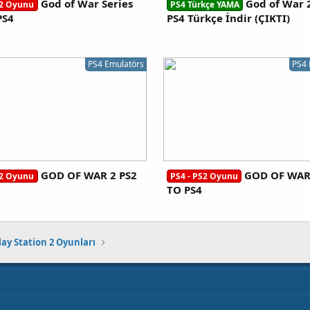
God of War Series
God of War 2
S2 Oyunu
PS4 Türkçe YAMA
PS4
PS4 Türkçe İndir (ÇIKTI)
PS4 Emulatörs
PS4 
GOD OF WAR 2 PS2
GOD OF WAR 
S2 Oyunu
PS4 - PS2 Oyunu
TO PS4
lay Station 2 Oyunları