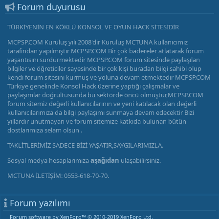
Forum duyurusu
TÜRKİYENİN EN KÖKLÜ KONSOL VE OYUN HACK SİTESİDİR
MCPSP.COM Kuruluş yılı 2008'dir Kuruluş MCTUNA kullanıcımız
tarafından yapılmıştır MCPSP.COM Bir çok badereler atlatarak forum
yaşantısını sürdürmektedir MCPSP.COM forum sitesinde paylaşılan
bilgiler ve öğreticiler sayesinde bir çok kişi buradan bilgi sahibi olup
kendi forum sitesini kurmuş ve yoluna devam etmektedir MCPSP.COM
Türkiye genelinde Konsol Hack üzerine yaptığı çalışmalar ve
paylaşımlar doğrultusunda bu sektörde öncü olmuştur,MCPSP.COM
forum sitemiz değerli kullanıcılarının ve yeni katılacak olan değerli
kullanıcılarımıza da bilgi paylaşımı sunmaya devam edecektir Bizi
yıllardır unutmayan ve forum sitemize katkıda bulunan bütün
dostlarımıza selam olsun .
TAKLİTLERİMİZ SADECE BİZİ YAŞATIR,SAYGILARIMIZLA.
Sosyal medya hesaplarımıza
aşağıdan
ulaşabilirsiniz.
MCTUNA İLETİŞİM: 0553-618-70-70.
Forum yazılımı
Forum software by XenForo™
© 2010-2019 XenForo Ltd.