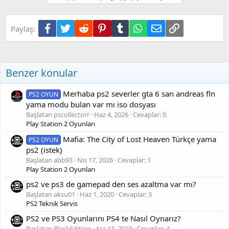
Facebook
Twitter
Reddit
Pinterest
Tumblr
WhatsApp
E-posta
Link
Paylaş:
Benzer konular
Merhaba ps2 severler gta 6 san andreas fln
PS2 OYUN
yama modu bulan var mı iso dosyası
Başlatan pscollectorr
Haz 4, 2026
Cevaplar: 0
Play Station 2 Oyunları
Mafia: The City of Lost Heaven Türkçe yama
PS2 OYUN
ps2 (istek)
Başlatan abb93
Nis 17, 2026
Cevaplar: 1
Play Station 2 Oyunları
ps2 ve ps3 de gamepad den ses azaltma var mı?
Başlatan aksu01
Haz 1, 2020
Cevaplar: 3
PS2 Teknik Servis
PS2 ve PS3 Oyunlarını PS4 te Nasıl Oynarız?
Başlatan BlackEdition
Ara 13, 2019
Cevaplar: 4