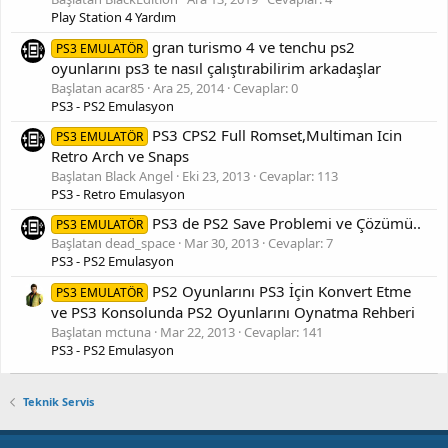
Play Station 4 Yardım
gran turismo 4 ve tenchu ps2
PS3 EMULATÖR
oyunlarını ps3 te nasıl çalıştırabilirim arkadaşlar
Başlatan acar85
Ara 25, 2014
Cevaplar: 0
PS3 - PS2 Emulasyon
PS3 CPS2 Full Romset,Multiman Icin
PS3 EMULATÖR
Retro Arch ve Snaps
Başlatan Black Angel
Eki 23, 2013
Cevaplar: 113
PS3 - Retro Emulasyon
PS3 de PS2 Save Problemi ve Çözümü..
PS3 EMULATÖR
Başlatan dead_space
Mar 30, 2013
Cevaplar: 7
PS3 - PS2 Emulasyon
PS2 Oyunlarını PS3 İçin Konvert Etme
PS3 EMULATÖR
ve PS3 Konsolunda PS2 Oyunlarını Oynatma Rehberi
Başlatan mctuna
Mar 22, 2013
Cevaplar: 141
PS3 - PS2 Emulasyon
Teknik Servis