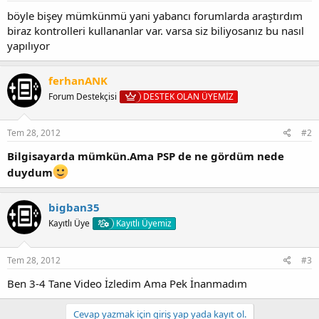
böyle bişey mümkünmü yani yabancı forumlarda araştırdım
biraz kontrolleri kullananlar var. varsa siz biliyosanız bu nasıl
yapılıyor
ferhanANK
Forum Destekçisi
DESTEK OLAN ÜYEMİZ
Tem 28, 2012
#2
Bilgisayarda mümkün.Ama PSP de ne gördüm nede
duydum
bigban35
Kayıtlı Üye
Kayıtlı Üyemiz
Tem 28, 2012
#3
Ben 3-4 Tane Video İzledim Ama Pek İnanmadım
Cevap yazmak için giriş yap yada kayıt ol.