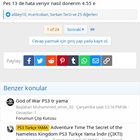
Pes 13 de hata veriyir nasil donerim 4.55 e
T
alibey10
,
m.ertcoban
,
Serkan Terzi
ve 25 diğerleri
e
p
k
Son
1 of 24
Sonraki
i
l
Cevap yazmak için giriş yap yada kayıt ol.
e
r
:
Facebook
Twitter
Reddit
Pinterest
Tumblr
WhatsApp
E-posta
Link
Paylaş:
Benzer konular
God of War PS3 tr yama
Başlatan Muhammed_emin_02
Çarşamba saat 12:16 PM'de
Cevaplar: 1
Forumun Çöp Kutusu
Adventure Time The Secret of the
PS3 Türkçe YAMA
Nameless Kingdom PS3 Türkçe Yama İndir (ÇIKTI)