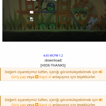
4.65 MCFW 1.2
:download:
[HIDE-THANKS]
Değerli ziyaretçimiz lütfen, içeriği görüntüleyebilmek için
Giriş yap
veya
Kayıt ol
anlayışınız için teşekkürler.
Değerli ziyaretçimiz lütfen, içeriği görüntüleyebilmek için
Giriş yap
veya
Kayıt ol
anlayışınız için teşekkürler.