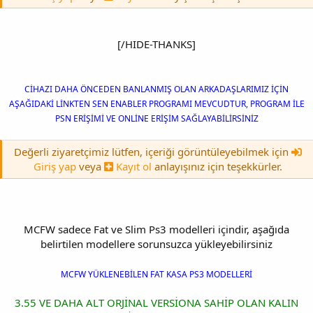
[/HIDE-THANKS]
CİHAZI DAHA ÖNCEDEN BANLANMIŞ OLAN ARKADAŞLARIMIZ İÇİN
AŞAĞIDAKİ LİNKTEN SEN ENABLER PROGRAMI MEVCUDTUR, PROGRAM İLE
PSN ERİŞİMİ VE ONLİNE ERİŞİM SAĞLAYABİLİRSİNİZ
Değerli ziyaretçimiz lütfen, içeriği görüntüleyebilmek için
Giriş yap
veya
Kayıt ol
anlayışınız için teşekkürler.
MCFW sadece Fat ve Slim Ps3 modelleri içindir, aşağıda
belirtilen modellere sorunsuzca yükleyebilirsiniz
MCFW YÜKLENEBİLEN FAT KASA PS3 MODELLERİ
3.55 VE DAHA ALT ORJİNAL VERSİONA SAHİP OLAN KALIN