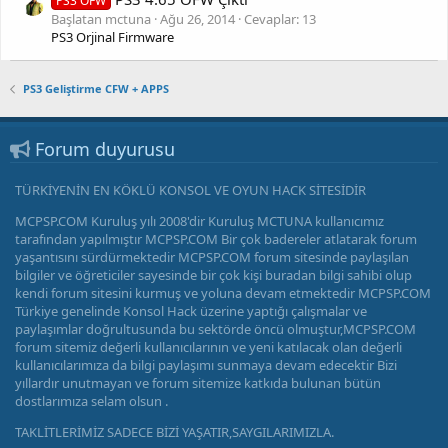
PS3 OFW
Başlatan mctuna
Ağu 26, 2014
Cevaplar: 13
PS3 Orjinal Firmware
PS3 Geliştirme CFW + APPS
Forum duyurusu
TÜRKİYENİN EN KÖKLÜ KONSOL VE OYUN HACK SİTESİDİR
MCPSP.COM Kuruluş yılı 2008'dir Kuruluş MCTUNA kullanıcımız
tarafından yapılmıştır MCPSP.COM Bir çok badereler atlatarak forum
yaşantısını sürdürmektedir MCPSP.COM forum sitesinde paylaşılan
bilgiler ve öğreticiler sayesinde bir çok kişi buradan bilgi sahibi olup
kendi forum sitesini kurmuş ve yoluna devam etmektedir MCPSP.COM
Türkiye genelinde Konsol Hack üzerine yaptığı çalışmalar ve
paylaşımlar doğrultusunda bu sektörde öncü olmuştur,MCPSP.COM
forum sitemiz değerli kullanıcılarının ve yeni katılacak olan değerli
kullanıcılarımıza da bilgi paylaşımı sunmaya devam edecektir Bizi
yıllardır unutmayan ve forum sitemize katkıda bulunan bütün
dostlarımıza selam olsun .
TAKLİTLERİMİZ SADECE BİZİ YAŞATIR,SAYGILARIMIZLA.