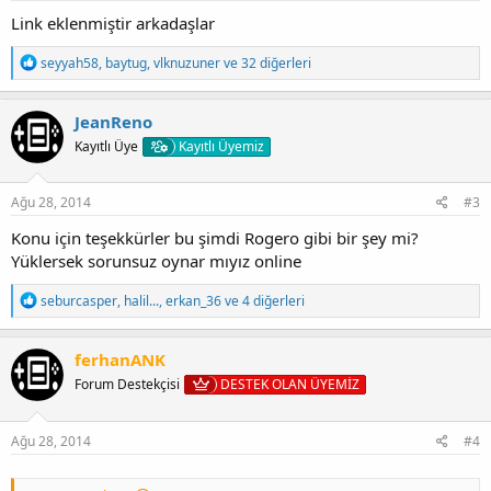
Link eklenmiştir arkadaşlar
T
seyyah58
,
baytug
,
vlknuzuner
ve 32 diğerleri
e
p
k
JeanReno
i
Kayıtlı Üye
Kayıtlı Üyemiz
l
e
r
:
Ağu 28, 2014
#3
Konu için teşekkürler bu şimdi Rogero gibi bir şey mi?
Yüklersek sorunsuz oynar mıyız online
T
seburcasper
,
halil...
,
erkan_36
ve 4 diğerleri
e
p
k
ferhanANK
i
Forum Destekçisi
DESTEK OLAN ÜYEMİZ
l
e
r
:
Ağu 28, 2014
#4