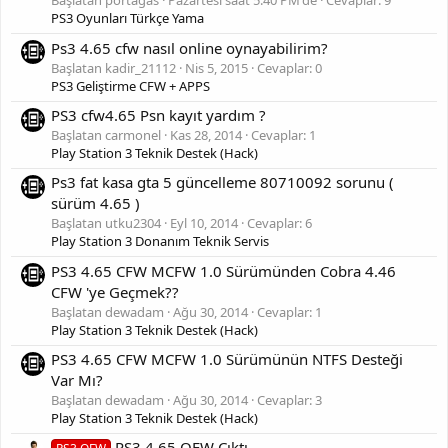
Başlatan portagas
Pazartesi saat 5:40 PM'de
Cevaplar: 9
PS3 Oyunları Türkçe Yama
Ps3 4.65 cfw nasıl online oynayabilirim?
Başlatan kadir_21112
Nis 5, 2015
Cevaplar: 0
PS3 Geliştirme CFW + APPS
PS3 cfw4.65 Psn kayıt yardım ?
Başlatan carmonel
Kas 28, 2014
Cevaplar: 1
Play Station 3 Teknik Destek (Hack)
Ps3 fat kasa gta 5 güncelleme 80710092 sorunu (
sürüm 4.65 )
Başlatan utku2304
Eyl 10, 2014
Cevaplar: 6
Play Station 3 Donanım Teknik Servis
PS3 4.65 CFW MCFW 1.0 Sürümünden Cobra 4.46
CFW 'ye Geçmek??
Başlatan dewadam
Ağu 30, 2014
Cevaplar: 1
Play Station 3 Teknik Destek (Hack)
PS3 4.65 CFW MCFW 1.0 Sürümünün NTFS Desteği
Var Mı?
Başlatan dewadam
Ağu 30, 2014
Cevaplar: 3
Play Station 3 Teknik Destek (Hack)
PS3 4.65 OFW Çıktı