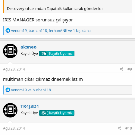
Discovery cihazımdan Tapatalk kullanılarak gönderildi
IRIS MANAGER sorunsuz çalışıyor
T
venom19
,
burhan118
,
ferhanANK
ve 1 kişi daha
e
p
k
aksneo
i
Kayıtlı Üye
Kayıtlı Üyemiz
l
e
r
:
Ağu 28, 2014
#9
multiman çıkar çıkmaz dneemek lazım
T
venom19
ve
burhan118
e
p
k
TR4J3D1
i
Kayıtlı Üye
Kayıtlı Üyemiz
l
e
r
:
Ağu 28, 2014
#10