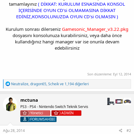
tamamlayınız
( DİKKAT: KURULUM ESNASINDA KONSOL
İÇERİSİNDE OYUN CD'si OLMAMASINA DİKKAT
EDİNİZ,KONSOLUNUZDA OYUN CD'si OLMASIN )
Kurulum sonrası dilerseniz
Gamesonic_Manager_v3.22.pkg
dosyasını konsolunuza kurabilirsiniz, veya daha önce
kullandığınız hangi manager var ise onunla devam
edebilirsiniz
Son düzenleme:
Eyl 12, 2014
T
Neutralize
,
dragon65
,
Scheik
ve 1,194 diğerleri
e
p
k
mctuna
i
PS3 - PS4 - Nintendo Switch Teknik Servis
l
e
Yönetici
ADMİN
r
FORUMSAHİBİ
:
Ağu 28, 2014
#2