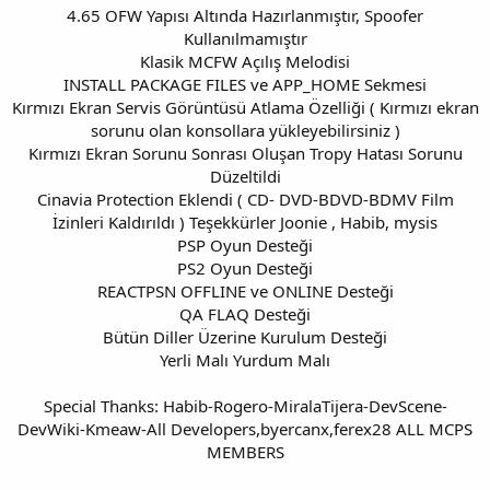
4.65 OFW Yapısı Altında Hazırlanmıştır, Spoofer
Kullanılmamıştır
Klasik MCFW Açılış Melodisi
INSTALL PACKAGE FILES ve APP_HOME Sekmesi
Kırmızı Ekran Servis Görüntüsü Atlama Özelliği ( Kırmızı ekran
sorunu olan konsollara yükleyebilirsiniz )
Kırmızı Ekran Sorunu Sonrası Oluşan Tropy Hatası Sorunu
Düzeltildi
Cinavia Protection Eklendi ( CD- DVD-BDVD-BDMV Film
İzinleri Kaldırıldı ) Teşekkürler Joonie , Habib, mysis
PSP Oyun Desteği
PS2 Oyun Desteği
REACTPSN OFFLINE ve ONLINE Desteği
QA FLAQ Desteği
Bütün Diller Üzerine Kurulum Desteği
Yerli Malı Yurdum Malı
Special Thanks: Habib-Rogero-MiralaTijera-DevScene-
DevWiki-Kmeaw-All Developers,byercanx,ferex28 ALL MCPS
MEMBERS