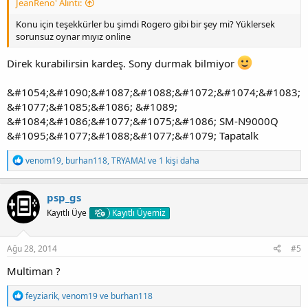
JeanReno' Alıntı:
Konu için teşekkürler bu şimdi Rogero gibi bir şey mi? Yüklersek
sorunsuz oynar mıyız online
Direk kurabilirsin kardeş. Sony durmak bilmiyor
&#1054;&#1090;&#1087;&#1088;&#1072;&#1074;&#1083;
&#1077;&#1085;&#1086; &#1089;
&#1084;&#1086;&#1077;&#1075;&#1086; SM-N9000Q
&#1095;&#1077;&#1088;&#1077;&#1079; Tapatalk
T
venom19
,
burhan118
,
TRYAMA!
ve 1 kişi daha
e
p
k
psp_gs
i
Kayıtlı Üye
Kayıtlı Üyemiz
l
e
r
:
Ağu 28, 2014
#5
Multiman ?
T
feyziarik
,
venom19
ve
burhan118
e