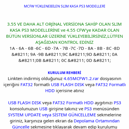
MCFW YÜKLENEBİLEN SLIM KASA PS3 MODELLERİ
3.55 VE DAHA ALT ORJİNAL VERSİONA SAHİP OLAN SLIM
KASA PS3 MODELLERİNE ve 4.55 CFW'ye KADAR OLAN
BÜTÜN VERSİONLAR ÜZERİNE YÜKLEYEBİLİRSİNİZ,LÜTFEN
AŞAĞIDAN KONTROL EDİNİZ
1A - 6A - 6B -6C - 6D -7A - 7B -7C -7D - 8A - 8B - 8C -8D
&#8211; 9A -9B &#8211;9C &#8211;9D &#8211; 0A
&#8211;0B &#8211; 0C &#8211; 0D &#8211;
KURULUM REHBERİ
Linkten indirmiş olduğunuz
4.65MCFW1.2.rar
dosyasının
içeriğini
FAT32
formatlı
USB FLASH DISK
veya
FAT32 Formatlı
HDD
içerisine atınız
USB FLASH DISK
veya
FAT32 Formatlı HDD
aygıtınızı
PS3
konsolunuzun
USB
girişine takınız ve
PS3
menüsünden
SYSTEM UPDATE veya SİSTEM GÜNCELLEME
sekmelerine
giriniz, karşınıza gelen ekran da
Depolama Ortamından
Güncelle
sekmesine tıklayarak devam edip kurulumu