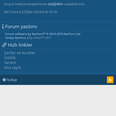
Sosyal medya hesaplarımıza
aşağıdan
ulaşabilirsiniz.
MCTUNA İLETİŞİM: 0553-618-70-70.
Forum yazılımı
Forum software by XenForo™
© 2010-2019 XenForo Ltd.
Türkçe XenForo 2
By eTiKeT™ 2017
Hızlı linkler
Şartlar ve kurallar
Gizlilik
Yardım
Ana sayfa
Türkçe