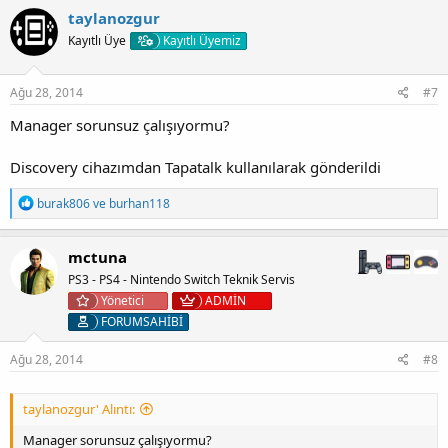
k
taylanozgur
i
Kayıtlı Üye
Kayıtlı Üyemiz
l
e
r
:
Ağu 28, 2014
#7
Manager sorunsuz çalışıyormu?
Discovery cihazımdan Tapatalk kullanılarak gönderildi
T
burak806
ve
burhan118
e
p
k
mctuna
i
PS3 - PS4 - Nintendo Switch Teknik Servis
l
e
Yönetici
ADMİN
r
FORUMSAHİBİ
:
Ağu 28, 2014
#8
taylanozgur' Alıntı:
Manager sorunsuz çalışıyormu?