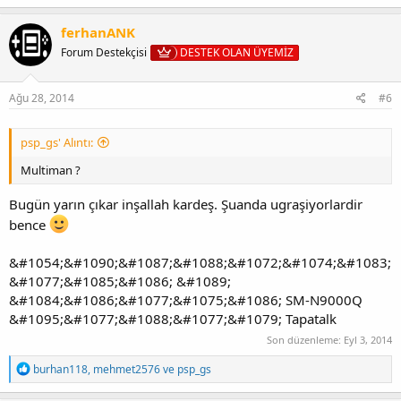
p
k
ferhanANK
i
Forum Destekçisi
DESTEK OLAN ÜYEMİZ
l
e
r
:
Ağu 28, 2014
#6
psp_gs' Alıntı:
Multiman ?
Bugün yarın çıkar inşallah kardeş. Şuanda ugraşiyorlardir
bence
&#1054;&#1090;&#1087;&#1088;&#1072;&#1074;&#1083;
&#1077;&#1085;&#1086; &#1089;
&#1084;&#1086;&#1077;&#1075;&#1086; SM-N9000Q
&#1095;&#1077;&#1088;&#1077;&#1079; Tapatalk
Son düzenleme:
Eyl 3, 2014
T
burhan118
,
mehmet2576
ve
psp_gs
e
p