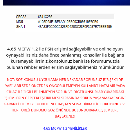
4.65 MCFW 1.2 ile PSN erişimi sağlayabilir ve online oyun
oynayabilirsiniz,daha önce banlanmış konsollar ile bağlantı
kuramayabilirsiniz,konsolunuz banlı ise forumumuzda
bulunan rehberlerden erişim sağlayabilmeniz mümkündür
NOT: SÖZ KONUSU UYGULAMA HER NEKADAR SORUNSUZ BİR ŞEKİLDE
YAPILABİLSEDE ÖNCEDEN ÖNGÖRÜLEMEYEN KULLANICI HATALARI YADA
CİHAZ İLE İLGİLİ BİLİNMEYEN SORUN VE DİĞER UNSURLAR YUKARIDAKİ
İŞLEMLERİN GERÇEKLEŞTİRİLMESİ SIRASINDA SORUN YAŞANMAYACAĞINI
GARANTİ EDEMEZ, BU NEDENLE BAŞTAN SONA DİKKATLİCE OKUYUNUZ VE
HER TÜRLÜ DURUMU GÖZ ÖNÜNDE BULUNDURARAK İŞLEMLERE
BAŞLAYINIZ!
4.65 MCFW 1.2 YENİLİKLER