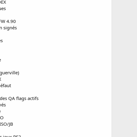
DEX
ues
OFW 4.90
on signés
es
e
guerville)
X
défaut
des QA flags actifs
vés
e
SO
 ISO/JB
s jeux PS2