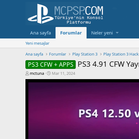
Ana sayfa
Forumlar
Neler yeni
Yeni mesajlar
Ana sayfa
Forumlar
Play Station 3
Play Station 3 Hac
PS3 4.91 CFW Yay
PS3 CFW + APPS
K
B
mctuna
Mar 11, 2024
o
a
n
ş
b
l
u
a
y
n
u
g
b
ı
a
ç
ş
t
l
a
a
r