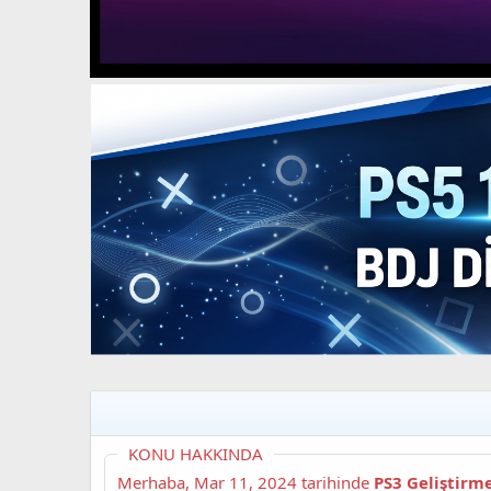
t
i
a
h
n
i
KONU HAKKINDA
Merhaba,
Mar 11, 2024
tarihinde
PS3 Geliştirm