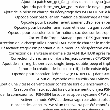
Ajout du patch sm_get_fan_policy dans le noyau (par
Ajout du patch sm_set_fan_policy dans le noyau (par
Ajout de la prise en charge du décryptage des ISO REDUMP à la 
Opcode pour basculer l'animation de démarrage à froid (
Opcode pour basculer l'avertissement d'épilepsie (par
Opcode pour basculer l'animation et le son du gameboot 
Opcode pour basculer les informations cachées sur les troph
Correctif de Target Manager pour DEX (par hax
rrection de la charge utile Control FAN, évite de charger le mode
Désactivez stage2.bin pendant que le menu de récupération est 
Correction de la vitesse maximale du VENTILATEUR après l'ar
Correction d'un écran noir dans les jeux convertis CFW2OF
Ajout de sm_ring_buzzer avec single_beep, double_beep et tripl
Ignorer la création de la licence (rif) si elle existe déjà
Opcode pour basculer l'icône PS2 (ISO/BIN.ENC) dans XMB
Ajout du symbole cellFsMkdir (par Evilnat)
jout d'une vitesse de ventilateur constante lors du lancement d'u
Création d'un faux act.dat lors du lancement d'un jeu PSN
uer la connexion sur PSN/SEN lorsque les appels système CFW so
Activer le mode OFW au démarrage (par aldostools et
Blocage des lanceurs PSP si un PSPISO n'a pas été monté (
Petites optimisations (Par aldostools)