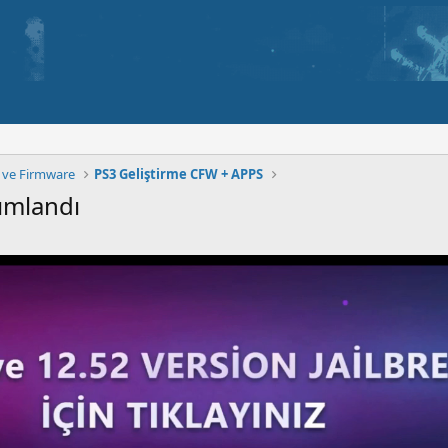
k ve Firmware
PS3 Geliştirme CFW + APPS
ımlandı