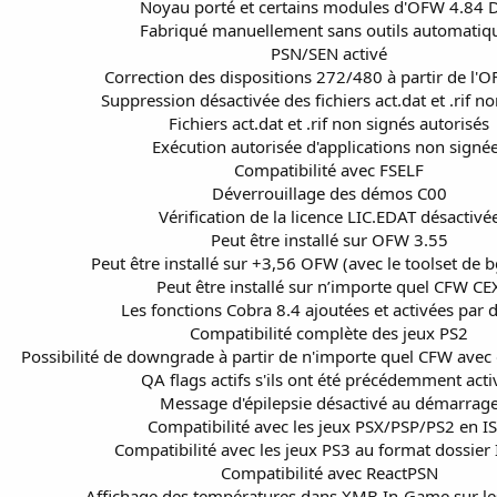
Noyau porté et certains modules d'OFW 4.84 
Fabriqué manuellement sans outils automatiq
PSN/SEN activé
Correction des dispositions 272/480 à partir de l'
Suppression désactivée des fichiers act.dat et .rif n
Fichiers act.dat et .rif non signés autorisés
Exécution autorisée d'applications non signé
Compatibilité avec FSELF
Déverrouillage des démos C00
Vérification de la licence LIC.EDAT désactivé
Peut être installé sur OFW 3.55
Peut être installé sur +3,56 OFW (avec le toolset de b
Peut être installé sur n’importe quel CFW CE
Les fonctions Cobra 8.4 ajoutées et activées par 
Compatibilité complète des jeux PS2
Possibilité de downgrade à partir de n'importe quel CFW avec 
QA flags actifs s'ils ont été précédemment acti
Message d'épilepsie désactivé au démarrag
Compatibilité avec les jeux PSX/PSP/PS2 en I
Compatibilité avec les jeux PS3 au format dossier
Compatibilité avec ReactPSN
Affichage des températures dans XMB In-Game sur le