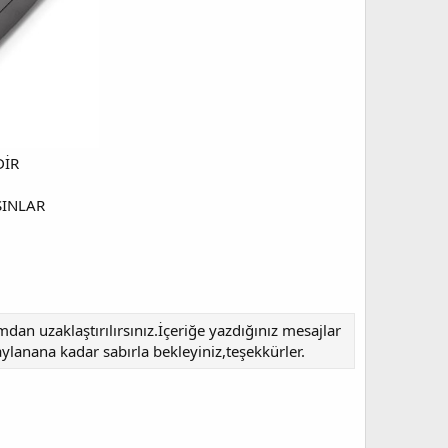
DİR
SINLAR
an uzaklaştırılırsınız.İçeriğe yazdığınız mesajlar
ylanana kadar sabırla bekleyiniz,teşekkürler.