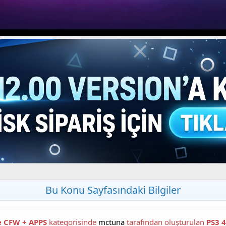
Bu Konu Sayfasındaki Bilgiler
e CFW + APPS
kategorisinde
mctuna
tarafından oluşturulan
PS3 