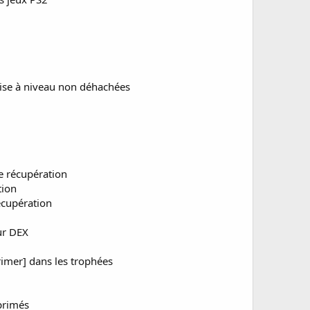
ise à niveau non déhachées
de récupération
tion
écupération
ur DEX
rimer] dans les trophées
primés