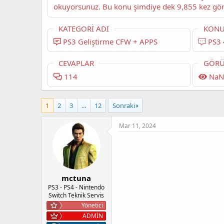
KATEGORI ADI
KONU
PS3 Geliştirme CFW + APPS
PS3 
CEVAPLAR
GÖRÜ
114
NaN
1
2
3
...
12
Sonraki
Mar 11, 2024
mctuna
PS3 - PS4 - Nintendo
Switch Teknik Servis
Yönetici
ADMİN