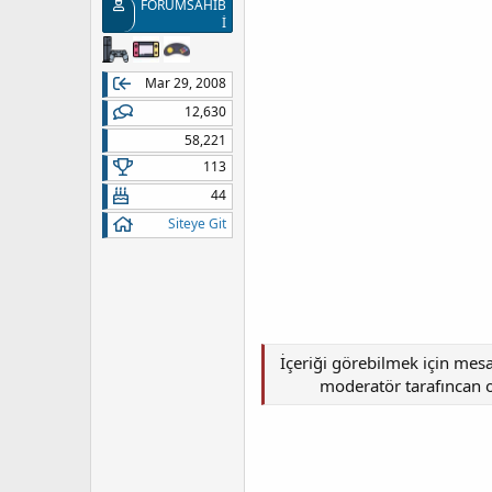
FORUMSAHİB
İ
Mar 29, 2008
12,630
58,221
113
44
Siteye Git
İçeriği görebilmek için mes
moderatör tarafıncan on