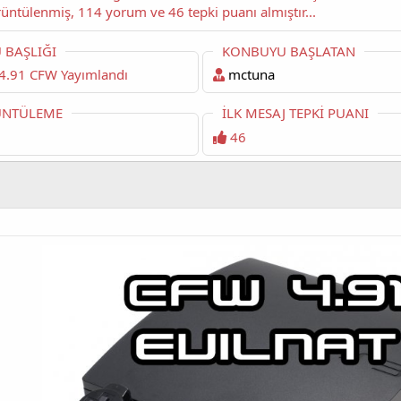
okuyorsunuz. Bu konu şimdiye dek 9,855 kez görüntülenmiş, 114 yorum ve 46 tepki puanı almıştır...
 BAŞLIĞI
KONBUYU BAŞLATAN
4.91 CFW Yayımlandı
mctuna
NTÜLEME
İLK MESAJ TEPKI PUANI
46