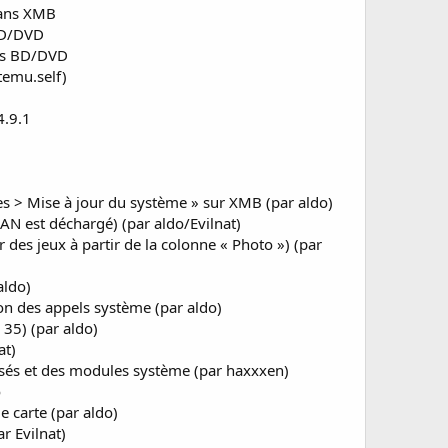
dans XMB
 BD/DVD
lms BD/DVD
temu.self)
4.9.1
s > Mise à jour du système » sur XMB (par aldo)
AN est déchargé) (par aldo/Evilnat)
es jeux à partir de la colonne « Photo ») (par
aldo)
ion des appels système (par aldo)
 35) (par aldo)
at)
sés et des modules système (par haxxxen)
o
carte (par aldo)
r Evilnat)