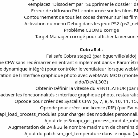
Remplacez "Dissocier" par "Supprimer le dossier" 
Erreur de diffusion PAL contournée sur les films
Contournement de tous les codes d'erreur sur les fi
Activation du menu Debug dans les jeux PS2 (ps2_ne
Problème CBOMB corrigé
Target Manager corrigé pour afficher la version 
Cobra8.4 :
Failsafe Cobra stage2 (par bguerville/aldo)
ème CFW sans redémarrer en entrant simplement dans « Paramètre
e dynamique intégré (pour contrôler le ventilateur lorsque webM
gration de l'interface graphique photo avec webMAN MOD (monter d
aldo/DeViL303)
Obtenir/Définir la vitesse du VENTILATEUR (par 
activer les fonctionnalités : interface graphique photo, restaurat
Opcode pour créer des Syscalls CFW (6, 7, 8, 9, 10, 11, 15,
Opcode pour créer une licence (RIF) (par Eviln
api_load_process_modules pour charger des modules personnali
Ajout de ps3mapi_get_process_module_inf
Augmentation de 24 à 32 le nombre maximum de chemins de 
Ajout du patch sm_get_temperature dans le noyau (pa