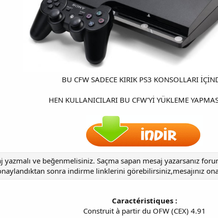
BU CFW SADECE KIRIK PS3 KONSOLLARI İÇİN
HEN KULLANICILARI BU CFW'Yİ YÜKLEME YAPMA
aj yazmalı ve beğenmelisiniz. Saçma sapan mesaj yazarsanız forumd
aylandıktan sonra indirme linklerini görebilirsiniz,mesajınız ona
Caractéristiques :
Construit à partir du OFW (CEX) 4.91