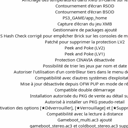
Contournement d'écran RSOD
Contournement d'écran BSOD
PS3_GAME/app_home
Capture d'écran du jeu XMB
Gestionnaire de packages ajouté
S Hash Check corrigé pour empêcher Brick sur les consoles de m
Patché pour supprimer la protection LV2
Peek and Poke (LV2)
Peek and Poke (LV1)
Protection CINAVIA désactivée
Possibilité de trier les jeux par nom et date
Autoriser l'utilisation d'un contrôleur tiers dans le menu 
Compatibilité avec d'autres systèmes d'exploita
Mise à jour désactivée depuis OFW PUP en mode de r
Compatible double démarrage
Installation autorisée du PKG de vente au détail s
Autorisé à installer un PKG pseudo-retail
tivation des options [★Déverrouiller], [★Verrouillage] et [★Supp
Compatibilité avec la lecture à distance
Gameboot_multi.ac3 ajouté
gameboot_stereo.ac3 et coldboot_stereo.ac3 sup