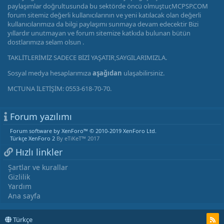
paylaşımlar doğrultusunda bu sektörde öncü olmuştur,MCPSP.COM
forum sitemiz değerli kullanıcılarının ve yeni katılacak olan değerli
kullanıcılarımıza da bilgi paylaşımı sunmaya devam edecektir Bizi
yıllardır unutmayan ve forum sitemize katkıda bulunan bütün
dostlarımıza selam olsun .
TAKLİTLERİMİZ SADECE BİZİ YAŞATIR,SAYGILARIMIZLA.
Sosyal medya hesaplarımıza
aşağıdan
ulaşabilirsiniz.
MCTUNA İLETİŞİM: 0553-618-70-70.
Forum yazılımı
Forum software by XenForo™
© 2010-2019 XenForo Ltd.
Türkçe XenForo 2
By eTiKeT™ 2017
Hızlı linkler
Şartlar ve kurallar
Gizlilik
Yardım
Ana sayfa
Türkçe