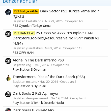
Benzer konular
Dark Sector PS3 Türkçe Yama İndir
PS3 Türkçe YAMA
(ÇIKTI)
Başlatan Castellanos
Nis 29, 2026
Cevaplar: 60
PS3 Oyunları Türkçe Yama
PS3 3xxx ve 4xxx "Ps3xploit HAN,
PS3 HAN OFW
DarkStore,Toolbox,Resources ve No PSN" Paketi v2
(4.84)
Başlatan yusuftahirs
Nis 9, 2019
Cevaplar: 113
PS3 OFW HAN
Alone in The Dark inferno PS3
Başlatan çağ
Eyl 6, 2014
Cevaplar: 29
Play Station 3 Oyunları
Transformers: Rise of the Dark Spark (PS3)
Başlatan mctuna
Haz 20, 2014
Cevaplar: 3
Play Station 3 Oyunları
Dark Souls 2 Ps3 Açılmıyor
Başlatan designermesut
Nis 19, 2014
Cevaplar: 8
Play Station 3 Teknik Destek (Hack)
Dark Souls II PS3-iMARS