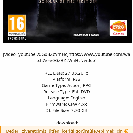
[video=youtube;v0GxBZcVmHc]https://www.youtube.com/wa
tch?v=v0GxBZcVmHc[/video]
REL Date: 27.03.2015
Platform: PS3
Game Type: Action, RPG
Release Type: Full DVD
Language: English
Firmware: CFW 4.xx
DL File Size: 7.70 GB
:download:
Değerli ziyaretçimiz lütfen, içeriği görüntüleyebilmek için