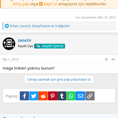
Giriş yap
veya
Kayıt ol
anlayışınız için teşekkürler.
Son düzenleme:
Mar 27, 2015
T
3rhan
,
zaza24
,
DeepTrance
ve 3 diğerleri
e
p
k
zaza24
i
Kayıtlı Üye
Kayıtlı Üyemiz
l
e
r
:
Nis 1, 2015
#2
mega linkleri yokmu bunun?
Cevap yazmak için giriş yap yada kayıt ol.
Facebook
Twitter
Reddit
Pinterest
Tumblr
WhatsApp
E-posta
Link
Paylaş: