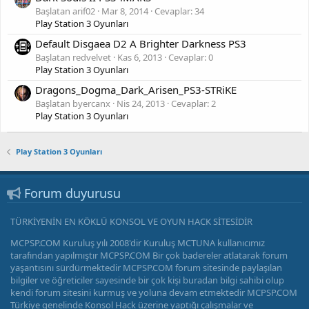
Başlatan arif02
Mar 8, 2014
Cevaplar: 34
Play Station 3 Oyunları
Default Disgaea D2 A Brighter Darkness PS3
Başlatan redvelvet
Kas 6, 2013
Cevaplar: 0
Play Station 3 Oyunları
Dragons_Dogma_Dark_Arisen_PS3-STRiKE
Başlatan byercanx
Nis 24, 2013
Cevaplar: 2
Play Station 3 Oyunları
Play Station 3 Oyunları
Forum duyurusu
TÜRKİYENİN EN KÖKLÜ KONSOL VE OYUN HACK SİTESİDİR
MCPSP.COM Kuruluş yılı 2008'dir Kuruluş MCTUNA kullanıcımız
tarafından yapılmıştır MCPSP.COM Bir çok badereler atlatarak forum
yaşantısını sürdürmektedir MCPSP.COM forum sitesinde paylaşılan
bilgiler ve öğreticiler sayesinde bir çok kişi buradan bilgi sahibi olup
kendi forum sitesini kurmuş ve yoluna devam etmektedir MCPSP.COM
Türkiye genelinde Konsol Hack üzerine yaptığı çalışmalar ve