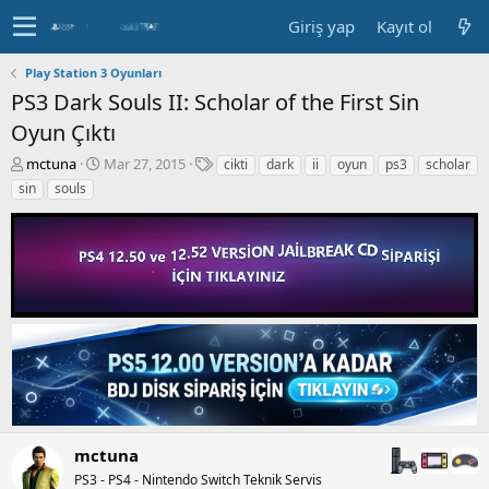
Giriş yap
Kayıt ol
Play Station 3 Oyunları
PS3 Dark Souls II: Scholar of the First Sin
Oyun Çıktı
K
B
E
mctuna
Mar 27, 2015
cikti
dark
ii
oyun
ps3
scholar
o
a
t
sin
souls
n
ş
i
b
l
k
u
a
e
y
n
t
u
g
l
b
ı
e
a
ç
r
ş
t
l
a
a
r
t
i
a
h
n
i
mctuna
PS3 - PS4 - Nintendo Switch Teknik Servis